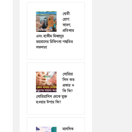
শ্বেতী
রোগ:
কারণ,
প্রতিকার
এবং হাকীম মিজানুর
রহমানের চিকিৎসা পদ্ধতির
সফলতা
সোরিয়া
সিস কত
প্রকার ও
কি কি?
সোরিয়াসিস থেকে মুক্ত
হওয়ার উপায় কি?
মানসিক