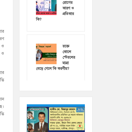
রোগের
কারণ ও
প্রতিকার
কি?
বার
তরণ
শ ও
রক্তে
কোলে
ন ও
স্টেরলের
মাত্রা
বেড়ে গেলে কি করণীয়?
়ার
ুতি
মান
ছে।
রতি