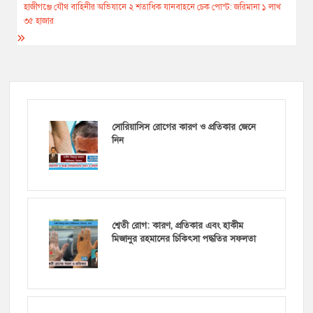
navigation
হাজীগঞ্জে যৌথ বাহিনীর অভিযানে ২ শতাধিক যানবাহনে চেক পোস্ট: জরিমানা ১ লাখ
৩৫ হাজার
সোরিয়াসিস রোগের কারণ ও প্রতিকার জেনে
নিন
শ্বেতী রোগ: কারণ, প্রতিকার এবং হাকীম
মিজানুর রহমানের চিকিৎসা পদ্ধতির সফলতা