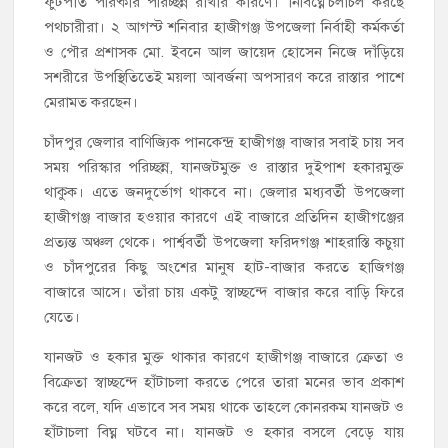
ফুটপাত পরিষ্কার পরিচ্ছন্ন রাখার কারণে। ‘নির্বিঘ্নে’চলাচল করছে
পথচারীরা। ২ আগস্ট শনিবার হাজীগঞ্জ উপজেলা নির্বাহী কর্মকর্তা
ও পৌর প্রশাসক মো. ইবনে আল জায়েদ হোসেন নিজে দাঁড়িয়ে
সশরীরে উপস্থিতিতেই ময়লা আবর্জনা অপসারণ করে রাস্তার পাশে
মেরামত করছেন।
চাঁদপুর জেলার বাণিজ্যিক পানকেন্দ্র হাজীগঞ্জ বাজার সবাই চায় সব
সময় পরিস্কার পরিচ্ছন্ন, যানজটমুক্ত ও রাস্তার দুইপাশ হকারমুক্ত
থাকুক। এতে জনদুর্ভোগ থাকবে না। জেলার মধ্যবর্তী উপজেলা
হাজীগঞ্জ বাজার হওয়ার কারণে এই বাজারে প্রতিদিন হাজীগঞ্জের
প্রত্যন্ত অঞ্চল থেকে। পার্শ্ববর্তী উপজেলা ফরিদগঞ্জ শাহরাস্তি কচুয়া
ও চাঁদপুরের কিছু অংশের মানুষ হাট-বাজার করতে হাজিগঞ্জ
বাজারে আসে। তাঁরা চায় একটু স্বাচ্ছন্দে বাজার করে বাড়ি ফিরে
যেতে।
যানজট ও হকার মুক্ত থাকার কারণে হাজীগঞ্জ বাজারে ক্রেতা ও
বিক্রেতা স্বাচ্ছন্দে হাঁটাচলা করতে পেরে তারা মনের ভাব প্রকাশ
করে বলে, যদি এভাবে সব সময় থাকে তাহলে কোনরকম যানজট ও
হাঁটাচলা বিঘ্ন ঘটবে না। যানজট ও হকার বসলে বেড়ে যায়