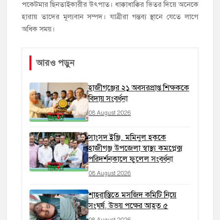
পকেটমার ছিনতাইকারীর উৎপাত। ধাক্কাধাক্কির ভিতর দিয়ে অনেকে
হারায় তাদের মূল্যবান সম্পদ। যাত্রীরা গন্তব্য স্থানে যেতে লাগে
অধিক সময়।
আরও পড়ুন
হাজীগঞ্জের ২১ অবসরপ্রাপ্ত শিক্ষককে
বিদায় সংবর্ধনা
08 August 2026
সাংসদ ইঞ্জি. মমিনুল হককে
হাজীগঞ্জ উপজেলা স্বাস্থ্য কমপ্লেক্স
পরিদর্শনকালে ফুলেল সংবর্ধনা
08 August 2026
শাহরাস্তিতে মসজিদ কমিটি নিয়ে
সংঘর্ষ, উভয় পক্ষের আহত ৫
08 August 2026