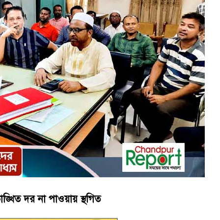
ে কেয়ারটেকার আটক
থান দিবস পালন
াঙ্খিত দর না পাওয়ায় স্থগিত