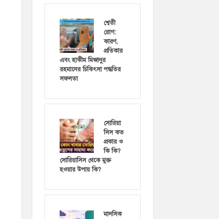
শ্বেতী
রোগ:
কারণ,
প্রতিকার
এবং হাকীম মিজানুর
রহমানের চিকিৎসা পদ্ধতির
সফলতা
সোরিয়া
সিস কত
প্রকার ও
কি কি?
সোরিয়াসিস থেকে মুক্ত
হওয়ার উপায় কি?
মানসিক