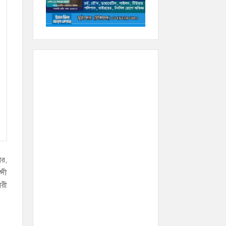
ার,
্সী
ারী