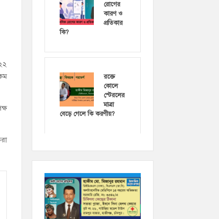
রোগের
কারণ ও
প্রতিকার
কি?
(২২
 কম
রক্তে
কোলে
স্টেরলের
মাত্রা
ক্ষ
বেড়ে গেলে কি করণীয়?
করা