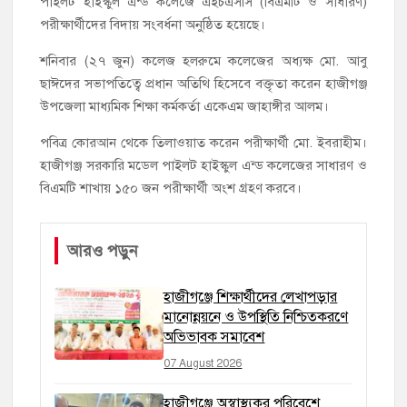
পাইলট হাইস্কুল এন্ড কলেজে এইচএসসি (বিএমটি ও সাধারণ)
পরীক্ষার্থীদের বিদায় সংবর্ধনা অনুষ্ঠিত হয়েছে।
শনিবার (২৭ জুন) কলেজ হলরুমে কলেজের অধ্যক্ষ মো. আবু
ছাঈদের সভাপতিত্বে প্রধান অতিথি হিসেবে বক্তৃতা করেন হাজীগঞ্জ
উপজেলা মাধ্যমিক শিক্ষা কর্মকর্তা একেএম জাহাঙ্গীর আলম।
পবিত্র কোরআন থেকে তিলাওয়াত করেন পরীক্ষার্থী মো. ইবরাহীম।
হাজীগঞ্জ সরকারি মডেল পাইলট হাইস্কুল এন্ড কলেজের সাধারণ ও
বিএমটি শাখায় ১৫০ জন পরীক্ষার্থী অংশ গ্রহণ করবে।
আরও পড়ুন
হাজীগঞ্জে শিক্ষার্থীদের লেখাপড়ার
মানোন্নয়নে ও উপস্থিতি নিশ্চিতকরণে
অভিভাবক সমাবেশ
07 August 2026
হাজীগঞ্জে অস্বাস্থ্যকর পরিবেশে