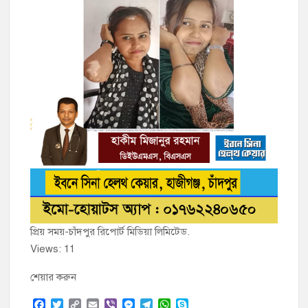
প্রিয় সময়-চাঁদপুর রিপোর্ট মিডিয়া লিমিটেড.
Views: 11
শেয়ার করুন
F
T
C
E
V
M
T
W
S