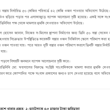
ই গণঅভ্যুত্থানের সকল শহীদকে স্মরণ
ন্টের বস্তায় নির্ধারিত ৫০ কেজির পরিবর্তে ৪২ কেজি ওজন পাওয়ার অভিযোগ উঠেছে
চালু করে মানুষের আমানতের টাকা পরিশোধ করা হবে
িও ছড়িয়ে পড়ার পর এলাকাজুড়ে ব্যাপক আলোচনা সৃষ্টি হয়েছে। একই সঙ্গে সং
 প্রতিনিধির পক্ষ থেকে মামলার হুমকি দেওয়ারও অভিযোগ উঠেছে।
 হোসেন জানান, নিজের স-মিলের স্থাপনা নির্মাণের জন্য তিনি ৫০ বস্তা সেভেন হ
হওয়ায় বিক্রেতার উপস্থিতিতে কয়েকটি বস্তার ওজন ডিজিটাল স্কেলে পরিমাপ করা হ
জি ওজন পাওয়া যায়। পরে আরও দুটি বস্তার ওজন পরিমাপ করলে তিনটি বস্তার নির্ধা
যায়।
পড়লে বিষয়টি জনমনে ব্যাপক আলোচনার সৃষ্টি করে।
্রতিনিধি মো. ফয়সালের বিরুদ্ধে সংশ্লিষ্ট সাংবাদিককে মামলা করার হুমকি দেওয
ারণ করে কোম্পানির পক্ষে সংবাদ প্রকাশের জন্যও চাপ দেওয়া হয়েছে বলে অভি
রিবেশে খাবার প্রস্তুত: ২ হোটেলকে ৪৫ হাজার টাকা জরিমানা