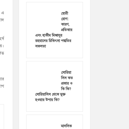
। এ
শ্বেতী
রোগ:
বাদ
কারণ,
প্রতিকার
এবং হাকীম মিজানুর
র্স
রহমানের চিকিৎসা পদ্ধতির
য়।
সফলতা
রিত
সোরিয়া
সিস কত
়ার
প্রকার ও
যোগ
কি কি?
সোরিয়াসিস থেকে মুক্ত
হওয়ার উপায় কি?
মানসিক