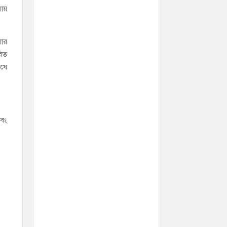
ায়
লোর
রিত
েষে
এবং