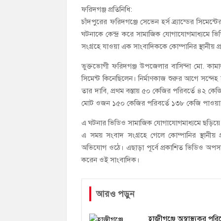
ফরিদগঞ্জ প্রতিনিধি:
হাজীগঞ্জ ডিগ্রি কলেজ গভীর শ্রদ্ধার সঙ্গে জুলা
চাঁদপুরের ফরিদগঞ্জে সেভেন হর্স ব্র্যান্ডের সিমে
হাজীগঞ্জের যুবধারা সমবায় ক্ষুদ্রঋণ পুনরায় 
ঘটনাকে কেন্দ্র করে সামাজিক যোগাযোগমাধ্যমে ভিড
সংগ্রহে যাওয়া এক সাংবাদিককে কোম্পানির স্থানীয়
ভুক্তভোগী ফরিদগঞ্জ উপজেলার বাসিন্দা মো. কামাল
সিমেন্ট কিনেছিলেন। নির্মাণকাজ শুরুর আগে সন্দেহ 
তার দাবি, প্রথম বস্তায় ৫০ কেজির পরিবর্তে ৪২ কে
মোট ওজন ১৫০ কেজির পরিবর্তে ১৩৮ কেজি পাওয়া 
এ ঘটনার ভিডিও সামাজিক যোগাযোগমাধ্যমে ছড়িয়ে 
এ সময় সংবাদ সংগ্রহে গেলে কোম্পানির স্থানীয় প
অভিযোগ ওঠে। এছাড়া পূর্বে প্রকাশিত ভিডিও অপস
করেন ওই সাংবাদিক।
আরও পড়ুন
হাজীগঞ্জে অস্বাস্থ্যকর প