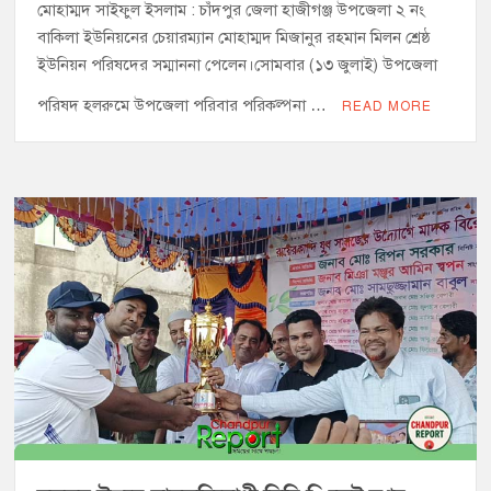
মোহাম্মদ সাইফুল ইসলাম : চাঁদপুর জেলা হাজীগঞ্জ উপজেলা ২ নং
বাকিলা ইউনিয়নের চেয়ারম্যান মোহাম্মদ মিজানুর রহমান মিলন শ্রেষ্ঠ
ইউনিয়ন পরিষদের সম্মাননা পেলেন।সোমবার (১৩ জুলাই) উপজেলা
পরিষদ হলরুমে উপজেলা পরিবার পরিকল্পনা …
READ MORE