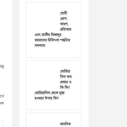
শ্বেতী
রোগ:
কারণ,
প্রতিকার
এবং হাকীম মিজানুর
রহমানের চিকিৎসা পদ্ধতির
সফলতা
জ্ব
সোরিয়া
সিস কত
প্রকার ও
কি কি?
সোরিয়াসিস থেকে মুক্ত
েখে
হওয়ার উপায় কি?
জিক
মানসিক