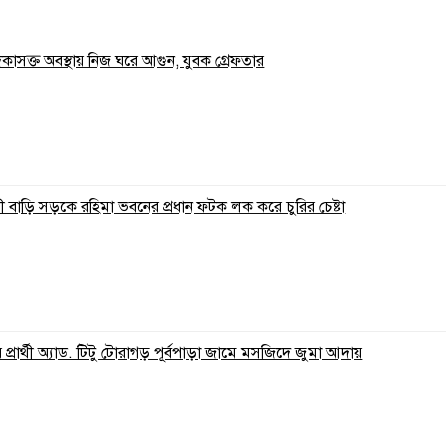
াদকাসক্ত অবস্থায় নিজ ঘরে আগুন, যুবক গ্রেফতার
 বাড়ি সড়কে রহিমা ভবনের প্রধান ফটক লক করে চুরির চেষ্টা
্রার্থী অ্যাড. টিটু টোরাগড় পূর্বপাড়া জামে মসজিদে জুমা আদায়