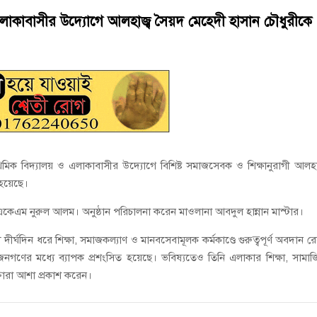
য়নে কাজ করছি’ : আলহাজ্ব এমএ হান্নান এমপি
এলাকাবাসীর উদ্যোগে আলহাজ্ব সৈয়দ মেহেদী হাসান চৌধুরীকে
াপট, মতলবে প্রকাশ্যে নিষিদ্ধ জাল মেরামত ও মাছ শিকার
থমিক বিদ্যালয় ও এলাকাবাসীর উদ্যোগে বিশিষ্ট সমাজসেবক ও শিক্ষানুরাগী আলহা
 হয়েছে।
একেএম নুরুল আলম। অনুষ্ঠান পরিচালনা করেন মাওলানা আবদুল হান্নান মাস্টার।
ীর্ঘদিন ধরে শিক্ষা, সমাজকল্যাণ ও মানবসেবামূলক কর্মকাণ্ডে গুরুত্বপূর্ণ অবদান র
য় জনগণের মধ্যে ব্যাপক প্রশংসিত হয়েছে। ভবিষ্যতেও তিনি এলাকার শিক্ষা, সামা
তারা আশা প্রকাশ করেন।