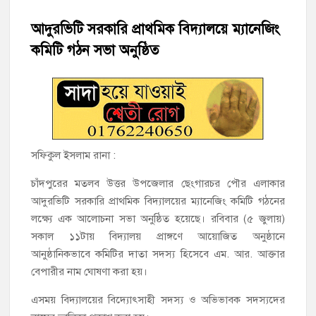
হাজীগঞ্জে শিক্ষার্থীদের লেখাপড়ার মানোন্নয়নে ও উপস্থিতি নিশ্চিতকরণে
অভিভাবক সমাবেশ
আদুরভিটি সরকারি প্রাথমিক বিদ্যালয়ে ম্যানেজিং
কমিটি গঠন সভা অনুষ্ঠিত
হাজীগঞ্জে অস্বাস্থ্যকর পরিবেশে খাবার প্রস্তুত: ২ হোটেলকে ৪৫ হাজার
টাকা জরিমানা
হাজীগঞ্জে ৬ বছরের শিশুকে ধর্ষণের অভিযোগে কেয়ারটেকার আটক
হাজীগঞ্জের রাজারগাঁও উবিতে জুলাই গণঅভ্যুত্থান দিবস পালন
সফিকুল ইসলাম রানা :
হাজীগঞ্জ সরকারি মডেল পাইলট হাই স্কুল অ্যান্ড কলেজে ‘জুলাই
গণঅভ্যুত্থান দিবস’ পালিত
চাঁদপুরের মতলব উত্তর উপজেলার ছেংগারচর পৌর এলাকার
আদুরভিটি সরকারি প্রাথমিক বিদ্যালয়ের ম্যানেজিং কমিটি গঠনের
লক্ষ্যে এক আলোচনা সভা অনুষ্ঠিত হয়েছে। রবিবার (৫ জুলায়)
‘জনগণের ভোটে নির্বাচিত হয়ে ফরিদগঞ্জের উন্নয়নে কাজ করছি’ :
আলহাজ্ব এমএ হান্নান এমপি
সকাল ১১টায় বিদ্যালয় প্রাঙ্গণে আয়োজিত অনুষ্ঠানে
আনুষ্ঠানিকভাবে কমিটির দাতা সদস্য হিসেবে এম. আর. আক্তার
বেপারীর নাম ঘোষণা করা হয়।
নৌ পুলিশ ফাঁড়ির নাকের ডগায় কারেন্ট জালের দাপট, মতলবে প্রকাশ্যে
নিষিদ্ধ জাল মেরামত ও মাছ শিকার
এসময় বিদ্যালয়ের বিদ্যোৎসাহী সদস্য ও অভিভাবক সদস্যদের