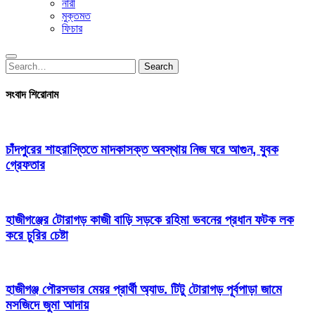
নারী
মুক্তমত
ফিচার
Search
Search
for:
সংবাদ শিরোনাম
চাঁদপুরের শাহরাস্তিতে মাদকাসক্ত অবস্থায় নিজ ঘরে আগুন, যুবক
গ্রেফতার
হাজীগঞ্জের টোরাগড় কাজী বাড়ি সড়কে রহিমা ভবনের প্রধান ফটক লক
করে চুরির চেষ্টা
হাজীগঞ্জ পৌরসভার মেয়র প্রার্থী অ্যাড. টিটু টোরাগড় পূর্বপাড়া জামে
মসজিদে জুমা আদায়