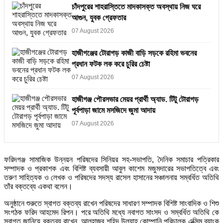
চাঁদপুরের শাহরাস্তিতে মাদকাসক্ত অবস্থায় নিজ ঘরে
আগুন, যুবক গ্রেফতার
07 August 2026
হাজীগঞ্জের টোরাগড় কাজী বাড়ি সড়কে রহিমা ভবনের
প্রধান ফটক লক করে চুরির চেষ্টা
07 August 2026
হাজীগঞ্জ পৌরসভার মেয়র প্রার্থী অ্যাড. টিটু টোরাগড়
পূর্বপাড়া জামে মসজিদে জুমা আদায়
07 August 2026
‎ফরিদগঞ্জ সামাজিক উন্নয়ন পরিষদের সিনিয়র সহ-সভাপতি, দৈনিক সমাচার পত্রিকার
সম্পাদক ও প্রকাশক এবং বিশিষ্ট ব্যবসায়ী আবুল কাশেম মজুমদারের সভাপতিত্বে এবং
তরুণ সাহিত্যক ও লেখক ও পরিষদের সদস্য রাসেল হাসানের সঞ্চালনায় সম্বর্ধিত অতিথি
তাঁর বক্তব্যে একথা বলেন।
‎অনুষ্ঠানে শুরুতে স্বাগত বক্তব্য রাখেন পরিষদের সাধারণ সম্পাদক বিশিষ্ট সাংবাদিক ও শিশু
সংগঠক ফরিদ আহমেদ রিপন। পরে অতিথি মধ্যে নবাগত সাংসদ ও সম্বর্ধিত অতিথি কে
স্বাগত জানিয়ে বক্তব্য রাখেন, আলহাজ্ব শহিদ উল্যাহ কোম্পানি পরিচালক এক্সিম ব্যাংক