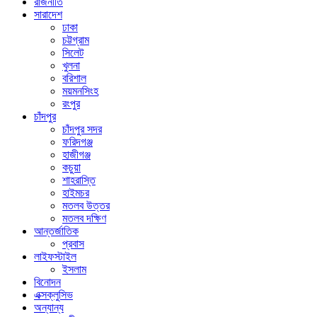
রাজনীতি
সারাদেশ
ঢাকা
চট্টগ্রাম
সিলেট
খুলনা
বরিশাল
ময়মনসিংহ
রংপুর
চাঁদপুর
চাঁদপুর সদর
ফরিদগঞ্জ
হাজীগঞ্জ
কচুয়া
শাহরাস্তি
হাইমচর
মতলব উত্তর
মতলব দক্ষিণ
আন্তর্জাতিক
প্রবাস
লাইফস্টাইল
ইসলাম
বিনোদন
এক্সক্লুসিভ
অন্যান্য