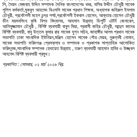
লি, সৈয়দ মেজবাহ উদ্দিন সম্পাদক দৈনিক বাংলাদেশের খবর, নাসির উদ্দীন চৌধুরী সাবেক
পুলিশ কর্মকর্তা,মুকবুল আহমেদ বিএসসি সাবেক প্রধান শিক্ষক, অধ্যাপক জহিরুল ইসলাম
চৌধুরী, প্রকৌশলী মহেশ চন্দ্র শর্ম্মা,প্রকৌশলী ইকবাল হোসেন, আক্তার হোসেন চৌধুরী
ডীন ময়মনসিংহ কৃষি বিশ্ব বিদ্যালয়, আহসান উল্ল্যাহ্ ডিপুটি এটর্নি জেনারেল,
আনিসুজ্জামান চৌধুরী , বিশিষ্ট ব্যবসায়ী বাবুল মিয়া, প্রবাসী জহির চৌধুরী, আব্দুল কাদের
বিশিষ্ট ব্যবসায়ী, বাবু উত্তম কুমার রায় সাবেক যুগ্ন সচিব, জাহাঙ্গীর আলম প্রধান সাবেক
সভাপতি ঢাকা সাংবাদিক ইউনিয়ন,মঞ্জিল হোসেন সাবেক পৌর মেয়র, নুরুন্নবী নোমান,
সাবেক সভাপতি ফরিদগঞ্জ প্রেসক্লাব ও সম্পাদক ও প্রকাশক সাপ্তাহিক আলোকিত
ফরিদগন্জ,সাংবাদিক সম্পাদক হেদায়েত উল্ল্যাহ , তরুণ ব্যবসায়ী আহসান হাবিব ও উজ্জ্বল
আহমেদ বিশিষ্ট ব্যবসায়ী প্রমুখ।
প্রকাশিত : সোমবার, ০২ মার্চ ২০২৬ খ্রি.