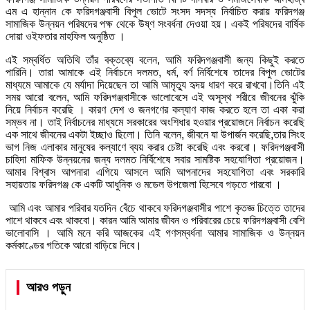
এম এ হান্নান কে ফরিদগঞ্জবাসী বিপুল ভোটে সংসদ সদস্য নির্বাচিত করায় ফরিদগঞ্জ
সামাজিক উন্নয়ন পরিষদের পক্ষ থেকে উষ্ণ সংবর্ধনা দেওয়া হয়। একই পরিষদের বার্ষিক
দোয়া ওইফতার মাহফিল অনুষ্ঠিত ।
‎এই সম্বর্ধিত অতিথি তাঁর বক্তব্যে বলেন, আমি ফরিদগঞ্জবাসী জন্য কিছুই করতে
পারিনি। তারা আমাকে এই নির্বাচনে দলমত, ধর্ম, বর্ণ নির্বিশেষে তাদের বিপুল ভোটের
মাধ্যমে আমাকে যে মর্যাদা দিয়েছেন তা আমি আমৃত্যু হৃদয় ধারণ করে রাখবো।তিনি এই
সময় আরো বলেন, আমি ফরিদগঞ্জবাসীকে ভালোবেসে এই অসূস্থ শরীরে জীবনের ঝুঁকি
নিয়ে নির্বাচন করেছি । কারণ দেশ ও জনগণের কল্যাণ কাজ করতে হলে তা একা করা
সম্ভব না। তাই নির্বাচনের মাধ্যমে সরকারের অংশিধার হওয়ার প্রয়োজনে নির্বাচন করেছি
এক সাথে জীবনের একটা ইচ্ছাও ছিলো। তিনি বলেন, জীবনে যা উপার্জন করেছি,তার সিংহ
ভাগ নিজ এলাকার মানুষের কল্যাণে ব্যয় করার চেষ্টা করেছি এবং করবো। ফরিদগঞ্জবাসী
চাহিদা মাফিক উন্নয়নের জন্য দলমত নির্বিশেষে সবার সামষ্টিক সহযোগিতা প্রয়োজন।
আমার বিশ্বাস আপনারা এগিয়ে আসলে আমি আপনাদের সহযোগিতা এবং সরকারি
সহায়তায় ফরিদগঞ্জ কে একটি আধুনিক ও মডেল উপজেলা হিসেবে গড়তে পারবো ।
‎ আমি এবং আমার পরিবার যতদিন বেঁচে থাকবে ফরিদগঞ্জবাসীর পাশে কৃতজ্ঞ চিত্তে তাদের
পাশে থাকবে এবং থাকবো। কারন আমি আমার জীবন ও পরিবারের চেয়ে ফরিদগঞ্জবাসী বেশি
ভালোবাসি । আমি মনে করি আজকের এই গণসম্বর্ধনা আমার সামাজিক ও উন্নয়ন
কর্মকাণ্ডের গতিকে আরো বাড়িয়ে দিবে।
আরও পড়ুন