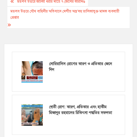
Post
মতলব উত্তরে জাটকা ধরার দায়ে ৭ জেলের কারাদণ্ড
navigation
মতলব উত্তরে যৌথ বাহিনীর অভিযানে দেশীয় অস্ত্র’সহ তালিকাভুক্ত মাদক ব্যবসায়ী
গ্রেপ্তার
সোরিয়াসিস রোগের কারণ ও প্রতিকার জেনে
নিন
শ্বেতী রোগ: কারণ, প্রতিকার এবং হাকীম
মিজানুর রহমানের চিকিৎসা পদ্ধতির সফলতা