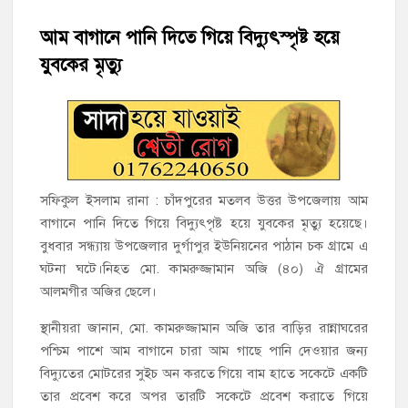
হাজীগঞ্জে শিক্ষার্থীদের লেখাপড়ার মানোন্নয়নে ও উপস্থিতি নিশ্চিতকরণে
অভিভাবক সমাবেশ
আম বাগানে পানি দিতে গিয়ে বিদ্যুৎস্পৃষ্ট হয়ে
যুবকের মৃত্যু
হাজীগঞ্জে অস্বাস্থ্যকর পরিবেশে খাবার প্রস্তুত: ২ হোটেলকে ৪৫ হাজার
টাকা জরিমানা
হাজীগঞ্জে ৬ বছরের শিশুকে ধর্ষণের অভিযোগে কেয়ারটেকার আটক
হাজীগঞ্জের রাজারগাঁও উবিতে জুলাই গণঅভ্যুত্থান দিবস পালন
সফিকুল ইসলাম রানা : চাঁদপুরের মতলব উত্তর উপজেলায় আম
হাজীগঞ্জ সরকারি মডেল পাইলট হাই স্কুল অ্যান্ড কলেজে ‘জুলাই
বাগানে পানি দিতে গিয়ে বিদ্যুৎপৃষ্ট হয়ে যুবকের মৃত্যু হয়েছে।
গণঅভ্যুত্থান দিবস’ পালিত
বুধবার সন্ধ্যায় উপজেলার দুর্গাপুর ইউনিয়নের পাঠান চক গ্রামে এ
ঘটনা ঘটে।নিহত মো. কামরুজ্জামান অজি (৪০) ঐ গ্রামের
‘জনগণের ভোটে নির্বাচিত হয়ে ফরিদগঞ্জের উন্নয়নে কাজ করছি’ :
আলমগীর অজির ছেলে।
আলহাজ্ব এমএ হান্নান এমপি
স্থানীয়রা জানান, মো. কামরুজ্জামান অজি তার বাড়ির রান্নাঘরের
পশ্চিম পাশে আম বাগানে চারা আম গাছে পানি দেওয়ার জন্য
নৌ পুলিশ ফাঁড়ির নাকের ডগায় কারেন্ট জালের দাপট, মতলবে প্রকাশ্যে
নিষিদ্ধ জাল মেরামত ও মাছ শিকার
বিদ্যুতের মোটরের সুইচ অন করতে গিয়ে বাম হাতে সকেটে একটি
তার প্রবেশ করে অপর তারটি সকেটে প্রবেশ করাতে গিয়ে