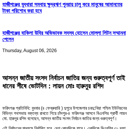
হাজীগঞ্জের যুবধারা সমবায় ক্ষুদ্রঋণ পুনরায় চালু করে মানুষের আমানতের
টাকা পরিশোধ করা হবে
হাজীগঞ্জের বাকিলা উবির অভিভাবক সদস্য হোসেন মোল্লা লিটন সম্মাননা
পেলেন
Thursday, August 06, 2026
আসন্ন জাতীয় সংসদ নির্বাচন জাতির জন্য গুরুত্বপূর্ণ তাই
ধানের শীষে ভােটদিন : লায়ন মোঃ হারুনুর রশিদ
ফরিদগঞ্জ প্রতিনিধি: বুধবার (৪ ফেব্রুয়ারি ) দুপুরে উপজেলার চরদু:খিয়া পশ্চিম ইউনিয়নের
বিভিন্ন পথসভায় বক্তব্য রাখতে গিয়ে চাঁদপুর-৪ ফরিদগঞ্জ আসনে বিএনপির প্রার্থী লায়ন
মো. হারুনুর রশিদ বলেছেন, আসন্ন জাতীয় সংসদ নির্বাচন জাতির জন্য গুরুত্বপূর্ণ।
এই নির্বাচনের মাধ্যমে নির্ধারিত হবে, দেশ কোনদিকে যাবে। একদিকে বিএনপির ৩১ দফা,