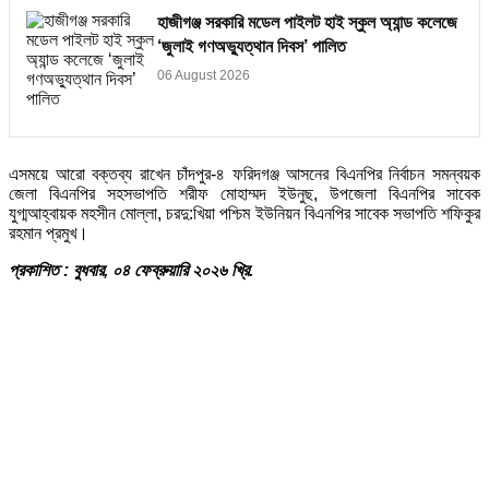
হাজীগঞ্জ সরকারি মডেল পাইলট হাই স্কুল অ্যান্ড কলেজে
‘জুলাই গণঅভ্যুত্থান দিবস’ পালিত
06 August 2026
এসময়ে আরো বক্তব্য রাখেন চাঁদপুর-৪ ফরিদগঞ্জ আসনের বিএনপির নির্বাচন সমন্বয়ক
জেলা বিএনপির সহসভাপতি শরীফ মোহাম্মদ ইউনুছ, উপজেলা বিএনপির সাবেক
যুগ্মআহ্বায়ক মহসীন মোল্লা, চরদু:খিয়া পশ্চিম ইউনিয়ন বিএনপির সাবেক সভাপতি শফিকুর
রহমান প্রমুখ।
প্রকাশিত : বুধবার, ০৪ ফেব্রুয়ারি ২০২৬ খ্রি.