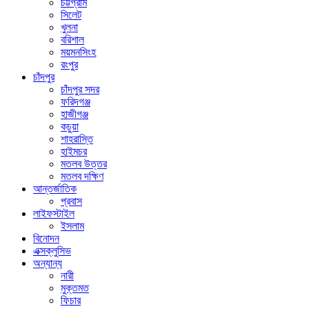
চট্টগ্রাম
সিলেট
খুলনা
বরিশাল
ময়মনসিংহ
রংপুর
চাঁদপুর
চাঁদপুর সদর
ফরিদগঞ্জ
হাজীগঞ্জ
কচুয়া
শাহরাস্তি
হাইমচর
মতলব উত্তর
মতলব দক্ষিণ
আন্তর্জাতিক
প্রবাস
লাইফস্টাইল
ইসলাম
বিনোদন
এক্সক্লুসিভ
অন্যান্য
নারী
মুক্তমত
ফিচার