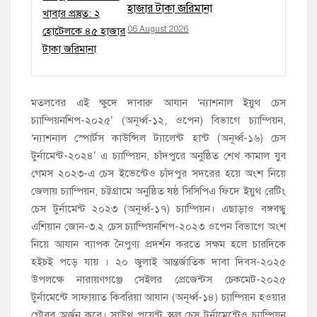
হাজার টাকা জরিমানা
06 August 2026
মতলবের এই ক্ষুদে দাবারু আযান ‘ন্যাশনাল ইয়ুথ চেস
চ্যাম্পিয়নশিপ-২০২৫’ (অনূর্ধ্ব-১২, ওপেন) বিভাগে চ্যাম্পিয়ন,
‘ন্যাশনাল স্পোর্টস কাউন্সিল ট্যালেন্ট হান্ট (অনূর্ধ্ব-১৬) চেস
টুর্নামেন্ট-২০২৪’ এ চ্যাম্পিয়ন, চাঁদপুরে অনুষ্ঠিত শেখ কামাল যুব
গেমস ২০২৩-এ চেস ইভেন্টেও চাঁদপুর সদরের হয়ে অংশ নিয়ে
জেলায় চ্যাম্পিয়ন, চট্টগ্রামে অনুষ্ঠিত ষষ্ঠ সিসিপিএ ফিদে ইয়ুথ রেটিং
চেস টুর্নামেন্ট ২০২৩ (অনূর্ধ্ব-১৭) চ্যাম্পিয়ন। এছাড়াও বঙ্গবন্ধু
এশিয়ান জোন-৩.২ চেস চ্যাম্পিয়নশিপ-২০২৩ ওপেন বিভাগে অংশ
নিয়ে আযান ব্যাপক নৈপুণ্য প্রদর্শন করতে সক্ষম হলে চারদিকে
হইচই পড়ে যায় । ২০ জুলাই আন্তর্জাতিক দাবা দিবস-২০২৫
উপলক্ষে নারায়ণগঞ্জে সেইলর প্রেজেন্টস চেকমেট-২০২৫
টুর্নামেন্টে সাফায়াত কিবরিয়া আযান (অনূর্ধ্ব-১৪) চ্যাম্পিয়ন হওয়ার
গৌরব অর্জন করে। সাউথ পয়েন্ট স্কুল চেস টুর্নামেন্টেও চ্যাম্পিয়ন