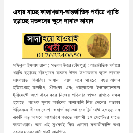
হাজীগঞ্জে ৬ বছরের শিশুকে ধর্ষণের অভিযোগে কেয়ারটেকার আটক
এবার যাচ্ছে কাজাখস্তান-আন্তর্জাতিক পর্যায়ে খ্যাতি
হাজীগঞ্জের রাজারগাঁও উবিতে জুলাই গণঅভ্যুত্থান দিবস পালন
ছড়াচ্ছে মতলবের ক্ষুদে দাবারু আযান
হাজীগঞ্জ সরকারি মডেল পাইলট হাই স্কুল অ্যান্ড কলেজে ‘জুলাই
গণঅভ্যুত্থান দিবস’ পালিত
‘জনগণের ভোটে নির্বাচিত হয়ে ফরিদগঞ্জের উন্নয়নে কাজ করছি’ :
আলহাজ্ব এমএ হান্নান এমপি
সফিকুল ইসলাম রানা ; মতলব উত্তর (চাঁদপুর) : আন্তর্জাতিক পর্যায়ে
খ্যাতি ছড়াচ্ছে চাঁদপুরের মতলব উত্তর উপজেলার ক্ষুদে দাবারু
নৌ পুলিশ ফাঁড়ির নাকের ডগায় কারেন্ট জালের দাপট, মতলবে প্রকাশ্যে
সাফায়াত কিবরিয়া আযান। বয়স সবে মাত্র১২ বছর।আযান
নিষিদ্ধ জাল মেরামত ও মাছ শিকার
ইতিমধ্যেই মালদ্বীপ, শ্রীলংকা এবং থাইল্যান্ডে ইন্টারন্যাশনাল
টুর্নামেন্টে অংশ গ্রহন করে নিজের প্রতিভার স্বাক্ষর রাখতে সক্ষম
‘জনগণের হাতে রাষ্ট্রের মালিকানা ফিরিয়ে দিতে বিএনপি সরকার
অঙ্গীকারাবদ্ধ’
হয়েছে। ব্যাপক সুনাম অর্জনের পাশাপাশি নিজ দেশের পতাকা
উড়িয়েছে বীরের বেশে। ওয়ার্ল্ড ক্যাডেট চেস টুর্নামেন্ট ২০২৫-এর
একটি বড় আসরে অংশগ্রহণ করতে আগামী ১৭ সেপ্টেম্বর যাচ্ছে
মতলব উত্তরে সোনালী লাইফ ইন্সুইরেন্স কোম্পানী লিমিটেডের মরণোত্তর
চেক বিতরণ
কাজাখস্তান। তার এই সুখবরই নিজ এলাকা ফরাজীকান্দি তথা
বৃহত্তর মতলববাসী খুবই আনন্দিত।