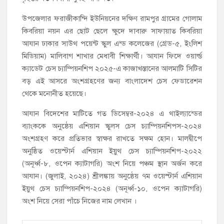
উপজেলার ফরাজীকান্দি ইউনিয়নের দক্ষিণ রামপুর গ্রামের গোলাম
কিবরিয়া নয়ন এর ছোট ছেলে ক্ষুদে দাবারু সাফায়াত কিবরিয়া
আযান ঢাকার সাউথ পয়েন্ট স্কুল এন্ড কলেজের (গ্রেড-৫, ইংলিশ
মিডিয়াম) মালিবাগ শাখার মেধাবী শিক্ষার্থী। আযান ফিদে ওয়ার্ল্ড
ক্যাডেট চেস চ্যাম্পিয়নশিপ ২০২৫-এ কাজাখস্তানের আলমাটি সিটির
বড় এই আসরে অংশগ্রহণের জন্য বাংলাদেশ চেস ফেডারেশন
থেকে মনোনীত হয়েছে।
আযান বিদেশের মাটিতে গত ডিসেম্বর-২০২৪ এ থাইল্যান্ডের
ব্যাংককে অনুষ্ঠেয় এশিয়ান স্কুলস চেস চ্যাম্পিয়নশিপস-২০২৪
অংশগ্রহণ করে প্রতিভার স্বাক্ষর রাখতে সক্ষম হোন। মালদ্বীপে
অনুষ্ঠিত ওয়েস্টার্ন এশিয়ান ইয়ুথ চেস চ্যাম্পিয়নশিপ-২০২২
(অনূর্ধ্ব-৮, ওপেন ক্যাটাগরি) অংশ নিয়ে পঞ্চম স্থান অর্জন করে
আযান। (জুলাই, ২০২৪) শ্রীলঙ্কায় অনুষ্ঠেয় ৭ম ওয়েস্টার্ন এশিয়ান
ইয়ুথ চেস চ্যাম্পিয়নশিপ-২০২৪ (অনূর্ধ্ব-১০, ওপেন ক্যাটাগরি)
অংশ নিয়ে সেরা পাঁচে নিজের নাম লেখান ।