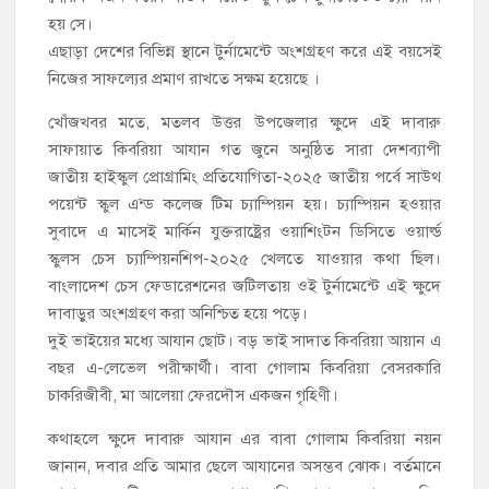
হয় সে।
এছাড়া দেশের বিভিন্ন স্থানে টুর্নামেন্টে অংশগ্রহণ করে এই বয়সেই
নিজের সাফল্যের প্রমাণ রাখতে সক্ষম হয়েছে ।
খোঁজখবর মতে, মতলব উত্তর উপজেলার ক্ষুদে এই দাবারু
সাফায়াত কিবরিয়া আযান গত জুনে অনুষ্ঠিত সারা দেশব্যাপী
জাতীয় হাইস্কুল প্রোগ্রামিং প্রতিযোগিতা-২০২৫ জাতীয় পর্বে সাউথ
পয়েন্ট স্কুল এন্ড কলেজ টিম চ্যাম্পিয়ন হয়। চ্যাম্পিয়ন হওয়ার
সুবাদে এ মাসেই মার্কিন যুক্তরাষ্ট্রের ওয়াশিংটন ডিসিতে ওয়ার্ল্ড
স্কুলস চেস চ্যাম্পিয়নশিপ-২০২৫ খেলতে যাওয়ার কথা ছিল।
বাংলাদেশ চেস ফেডারেশনের জটিলতায় ওই টুর্নামেন্টে এই ক্ষুদে
দাবাড়ুর অংশগ্রহণ করা অনিশ্চিত হয়ে পড়ে।
দুই ভাইয়ের মধ্যে আযান ছোট। বড় ভাই সাদাত কিবরিয়া আয়ান এ
বছর এ-লেভেল পরীক্ষার্থী। বাবা গোলাম কিবরিয়া বেসরকারি
চাকরিজীবী, মা আলেয়া ফেরদৌস একজন গৃহিণী।
কথাহলে ক্ষুদে দাবারু আযান এর বাবা গোলাম কিবরিয়া নয়ন
জানান, দবার প্রতি আমার ছেলে আযানের অসম্ভব ঝোক। বর্তমানে