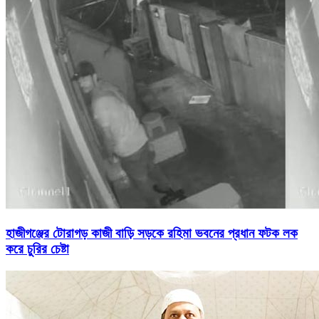
হাজীগঞ্জের টোরাগড় কাজী বাড়ি সড়কে রহিমা ভবনের প্রধান ফটক লক
করে চুরির চেষ্টা