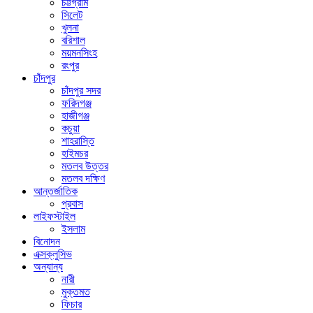
চট্টগ্রাম
সিলেট
খুলনা
বরিশাল
ময়মনসিংহ
রংপুর
চাঁদপুর
চাঁদপুর সদর
ফরিদগঞ্জ
হাজীগঞ্জ
কচুয়া
শাহরাস্তি
হাইমচর
মতলব উত্তর
মতলব দক্ষিণ
আন্তর্জাতিক
প্রবাস
লাইফস্টাইল
ইসলাম
বিনোদন
এক্সক্লুসিভ
অন্যান্য
নারী
মুক্তমত
ফিচার