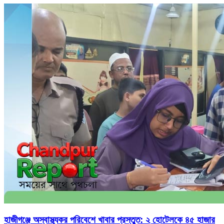
হাজীগঞ্জে অস্বাস্থ্যকর পরিবেশে খাবার প্রস্তুত: ২ হোটেলকে ৪৫ হাজার