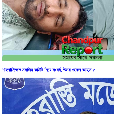
শাহরাস্তিতে মসজিদ কমিটি নিয়ে সংঘর্ষ, উভয় পক্ষের আহত ৫