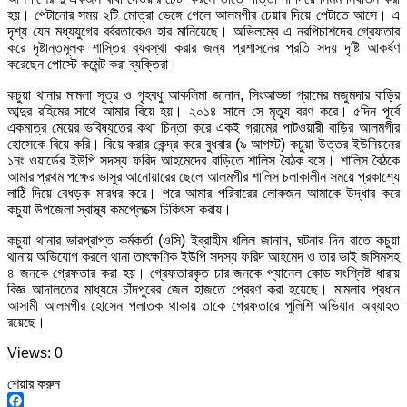
হয়। পেটানোর সময় ২টি মোত্রা ভেঙ্গে গেলে আলমগীর চেয়ার দিয়ে পেটাতে আসে। এ
দৃশ্য যেন মধ্যযুগের বর্বরতাকেও হার মানিয়েছে। অভিলম্বে এ নরপিচাশদের গ্রেফতার
করে দৃষ্টান্তমূলক শাস্তির ব্যবস্থা করার জন্য প্রশাসনের প্রতি সদয় দৃষ্টি আকর্ষণ
করেছেন পোস্টে কমেন্ট করা ব্যক্তিরা।
কচুয়া থানার মামলা সূত্র ও গৃহবধু আকলিমা জানান, সিংআড্ডা গ্রামের মজুমদার বাড়ির
আব্দুর রহিমের সাথে আমার বিয়ে হয়। ২০১৪ সালে সে মৃত্যু বরণ করে। ৫দিন পূর্বে
একমাত্র মেয়ের ভবিষ্যতের কথা চিন্তা করে একই গ্রামের পাটওয়ারী বাড়ির আলমগীর
হোসেকে বিয়ে করি। বিয়ে করার কেন্দ্র করে বুধবার (৯ আগস্ট) কচুয়া উত্তর ইউনিয়নের
১নং ওয়ার্ডের ইউপি সদস্য ফরিদ আহমেদের বাড়িতে শালিস বৈঠক বসে। শালিস বৈঠকে
আমার প্রথম পক্ষের ভাসুর আনোয়ারের ছেলে আলমগীর শালিস চলাকালীন সময়ে প্রকাশ্যে
লাঠি দিয়ে বেধড়ক মারধর করে। পরে আমার পরিবারের লোকজন আমাকে উদ্ধার করে
কচুয়া উপজেলা স্বাস্থ্য কমপ্লেক্সে চিকিৎসা করায়।
কচুয়া থানার ভারপ্রাপ্ত কর্মকর্তা (ওসি) ইব্রাহীম খলিল জানান, ঘটনার দিন রাতে কচুয়া
থানায় অভিযোগ করলে থানা তাৎক্ষণিক ইউপি সদস্য ফরিদ আহমেদ ও তার ভাই জসিমসহ
৪ জনকে গ্রেফতার করা হয়। গ্রেফতারকৃত চার জনকে প্যানেল কোড সংশ্লিষ্ট ধারায়
বিজ্ঞ আদালতের মাধ্যমে চাঁদপুরের জেল হাজতে প্রেরণ করা হয়েছে। মামলার প্রধান
আসামী আলমগীর হোসেন পলাতক থাকায় তাকে গ্রেফতারে পুলিশি অভিযান অব্যাহত
রয়েছে।
Views: 0
শেয়ার করুন