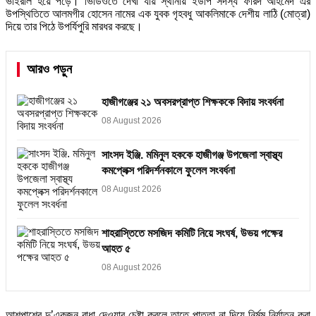
ভাইরাল হয়ে পড়ে। ভিডিওতে দেখা যায় স্থানীয় ইউপি সদস্য ফরিদ আহমেদ এর
উপস্থিতিতে আলমগীর হোসেন নামের এক যুবক গৃহবধু আকলিমাকে দেশীয় লাঠি (মোত্রা)
দিয়ে তার পিঠে উপর্যিপুরি মারধর করছে।
আরও পড়ুন
হাজীগঞ্জের ২১ অবসরপ্রাপ্ত শিক্ষককে বিদায় সংবর্ধনা
08 August 2026
সাংসদ ইঞ্জি. মমিনুল হককে হাজীগঞ্জ উপজেলা স্বাস্থ্য
কমপ্লেক্স পরিদর্শনকালে ফুলেল সংবর্ধনা
08 August 2026
শাহরাস্তিতে মসজিদ কমিটি নিয়ে সংঘর্ষ, উভয় পক্ষের
আহত ৫
08 August 2026
আশপাশের দু’একজন বাধা দেওয়ার চেষ্টা করলে তাতে পাত্তা না দিয়ে নির্মম নির্যাতন করা