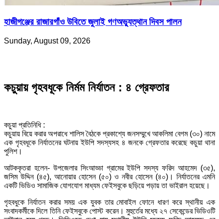
হাজীগঞ্জের রাজারগাঁও উবিতে জুলাই গণঅভ্যুত্থান দিবস পালন
Sunday, August 09, 2026
কচুয়ায় গৃহবধূকে নির্মম নির্যাতন : ৪ গ্রেফতার
কচুয়া প্রতিনিধি :
কচুয়ায় বিয়ে করার অপরাধে শালিস বৈঠকে প্রকাশ্যে জনসম্মুখে আকলিমা বেগম (৩০) নামে
এক গৃহবধূকে নির্যাতনের ঘটনায় ইউপি সদস্যসহ ৪ জনকে গ্রেফতার করেছে কচুয়া থানা
পুলিশ।
আটককৃতরা হলেন- উপজেলার সিংআড্ডা গ্রামের ইউপি সদস্য ফরিদ আহমেদ (৩৫),
জসিম উদ্দিন (৪৫), আনোয়ার হোসেন (৫০) ও নবীর হোসেন (৪০)। নির্যাতনের এমনি
একটি ভিডিও সামাজিক যোগযোগ মাধ্যম ফেইসবুকে ছড়িয়ে পড়ায় তা ভাইরাল হয়েছে।
গৃহবধুকে নির্যাতন করার সময় এক যুবক তার মোবাইল ফোনে ধারণ করে স্থানীয় এক
সংবাদকর্মীকে দিলে তিনি ফেইসবুকে পোস্ট করেন। মুহুর্তের মধ্যে ২৭ সেকেন্ডের ভিডিওটি