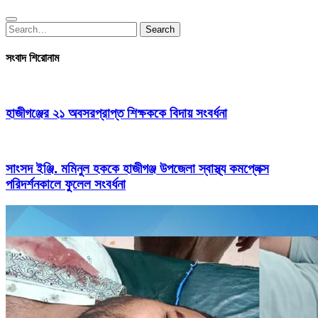
Search
Search
for:
সংবাদ শিরোনাম
হাজীগঞ্জের ২১ অবসরপ্রাপ্ত শিক্ষককে বিদায় সংবর্ধনা
সাংসদ ইঞ্জি. মমিনুল হককে হাজীগঞ্জ উপজেলা স্বাস্থ্য কমপ্লেক্স
পরিদর্শনকালে ফুলেল সংবর্ধনা