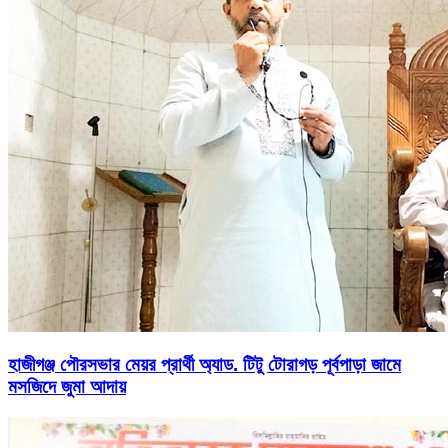
হাজীগঞ্জ পৌরসভার মেয়র প্রার্থী অ্যাড. টিটু টোরাগড় পূর্বপাড়া জামে
মসজিদে জুমা আদায়