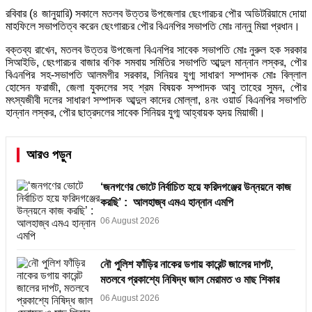
রবিবার (৪ জানুয়ারি) সকালে মতলব উত্তর উপজেলার ছেংগারচর পৌর অডিটরিয়ামে দোয়া
মাহফিলে সভাপতিত্ব করেন ছেংগারচর পৌর বিএনপির সভাপতি মোঃ নান্নু মিয়া প্রধান।
বক্তব্য রাখেন, মতলব উত্তর উপজেলা বিএনপির সাবেক সভাপতি মোঃ নুরুল হক সরকার
সিআইডি, ছেংগারচর বাজার বণিক সমবায় সমিতির সভাপতি আব্দুল মান্নান লস্কর, পৌর
বিএনপির সহ-সভাপতি আলমগীর সরকার, সিনিয়র যুগ্ম সাধারণ সম্পাদক মোঃ বিল্লাল
হোসেন ফরাজী, জেলা যুবদলের সহ শ্রম বিষয়ক সম্পাদক আবু তাহের সুমন, পৌর
মৎস্যজীবী দলের সাধারণ সম্পাদক আব্দুল কাদের মোল্লা, ৪নং ওয়ার্ড বিএনপির সভাপতি
হান্নান লস্কর, পৌর ছাত্রদলের সাবেক সিনিয়র যুগ্ম আহ্বায়ক হৃদয় মিয়াজী।
আরও পড়ুন
‘জনগণের ভোটে নির্বাচিত হয়ে ফরিদগঞ্জের উন্নয়নে কাজ
করছি’ : আলহাজ্ব এমএ হান্নান এমপি
06 August 2026
নৌ পুলিশ ফাঁড়ির নাকের ডগায় কারেন্ট জালের দাপট,
মতলবে প্রকাশ্যে নিষিদ্ধ জাল মেরামত ও মাছ শিকার
06 August 2026