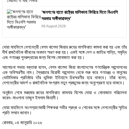
‘জনগণের হাতে রাষ্ট্রের মালিকানা ফিরিয়ে দিতে বিএনপি
সরকার অঙ্গীকারাবদ্ধ’
06 August 2026
দোয়া মাহফিলে দেশনেত্রী বেগম খালেদা জিয়ার রুহের মাগফিরাত কামনা করা হয় এবং তাঁর
দীর্ঘ রাজনৈতিক জীবনের অবদান স্মরণ করা হয়। একই সঙ্গে দেশ ও জাতির শান্তি, সমৃদ্ধি
এবং গণতন্ত্র পুনরুদ্ধারের জন্য বিশেষ মোনাজাত করা হয়।
আলোচনা সভায় বক্তারা বলেন, বেগম খালেদা জিয়া বাংলাদেশের গণতান্ত্রিক আন্দোলনের
এক অবিস্মরণীয় নাম। স্বৈরাচার বিরোধী আন্দোলন থেকে শুরু করে গণতন্ত্র ও মানুষের
ভোটাধিকার প্রতিষ্ঠায় তাঁর ভূমিকা ইতিহাসে চিরস্মরণীয় হয়ে থাকবে। তাঁরা বলেন,
দেশনেত্রীর আদর্শ ও রাজনৈতিক সংগ্রাম নতুন প্রজন্মের জন্য অনুপ্রেরণা হয়ে থাকবে।
অনুষ্ঠান শেষে মরহুমার রুহের মাগফিরাত কামনায় বিশেষ দোয়া ও মোনাজাত পরিচালনা
করেন- মাওলানা তাজুল ইসলাম জিহাদী।
দোয়া মাহফিলে অংশগ্রহণকারী শিক্ষকরা গভীর শ্রদ্ধা ও শোকের সঙ্গে দেশনেত্রীর স্মৃতির
প্রতি সম্মান জানান।
রোববার, ০৪ জানুয়ারি ২০২৬