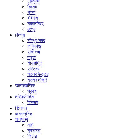
চট্টগ্রাম
সিলেট
খুলনা
বরিশাল
ময়মনসিংহ
রংপুর
চাঁদপুর
চাঁদপুর সদর
ফরিদগঞ্জ
হাজীগঞ্জ
কচুয়া
শাহরাস্তি
হাইমচর
মতলব উত্তর
মতলব দক্ষিণ
আন্তর্জাতিক
প্রবাস
লাইফস্টাইল
ইসলাম
বিনোদন
এক্সক্লুসিভ
অন্যান্য
নারী
মুক্তমত
ফিচার