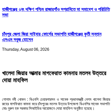
হাজীগঞ্জের ২নং দক্ষিণ পশ্চিম রাজারগাঁও সপ্রাবিতে মা সমাবেশ ও পরিচিতি
সভা
চাঁদপুর জেলা জিয়া সাইবার ফোর্সের সভাপতি হাজীগঞ্জের কৃতী সন্তান
এসএম সবুজ হোসেন
Thursday, August 06, 2026
খালেদা জিয়ার আত্মার মাগফেরাত কামনায় মতলব উত্তরে
দোয়া মাহফিল
গোলাম নবী খোকন : বিএনপি চেয়ারপারসন ও সাবেক প্রধানমন্ত্রী বেগম খালেদা জিয়ার
রুহের মাগফিরাত কামনা করে চাঁদপুরের মতলব উত্তর উপজেলা বিএনপির সাবেক সভাপতি
মোঃ নুরুল হক সরকার সিআইডির আয়োজনে দোয়া মাহফিল অনুষ্ঠিত হয়েছে।