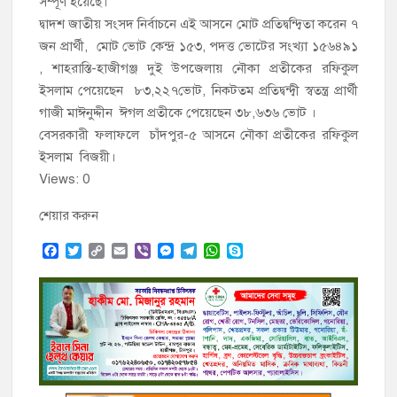
সম্পূর্ণ হয়েছে।
দ্বাদশ জাতীয় সংসদ নির্বাচনে এই আসনে মোট প্রতিদ্বন্দ্বিতা করেন ৭
জন প্রার্থী, মোট ভোট কেন্দ্র ১৫৩, পদত্ত ভোটের সংখ্যা ১৫৬৪৯১
, শাহরাস্তি-হাজীগঞ্জ দুই উপজেলায় নৌকা প্রতীকের রফিকুল
ইসলাম পেয়েছেন ৮৩,২২৭ভোট, নিকটতম প্রতিদ্বন্দ্বী স্বতন্ত্র প্রার্থী
গাজী মাঈনুদ্দীন ঈগল প্রতীকে পেয়েছেন ৩৮,৬৩৬ ভোট ।
বেসরকারী ফলাফলে চাঁদপুর-৫ আসনে নৌকা প্রতীকের রফিকুল
ইসলাম বিজয়ী।
Views: 0
শেয়ার করুন
F
T
C
E
V
M
T
W
S
a
w
o
m
i
e
e
h
k
c
i
p
a
b
s
l
a
y
e
t
y
i
e
s
e
t
p
b
t
L
l
r
e
g
s
e
o
e
i
n
r
A
o
r
n
g
a
p
k
k
e
m
p
r