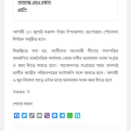
আগামী ১৭ জুলাই মতলব উত্তর উপজেলার ছেংগারচর পৌরসভা
নির্বাচন অনুষ্ঠিত হবে।
বিজ্ঞপ্তিতে বলা হয়, প্রার্থীদের আওয়ামী লীগের সভাপতির
ধানমন্ডির রাজনৈতিক কার্যালয় থেকে দলীয় মনোনয়ন ফরম সংগ্রহ
ও জমা দিতে করতে হবে। আবেদনপত্র সংগ্রহের সময় অবশ্যই
প্রার্থীর জাতীয় পরিচয়পত্রের ফটোকপি সঙ্গে আনতে হবে। আগামী
৬ জুন বিকেল সাড়ে ৪টার মধ্যে মনোনয়ন ফরম জমা দিতে হবে
Views: 0
শেয়ার করুন
F
T
C
E
V
M
T
W
S
a
w
o
m
i
e
e
h
k
c
i
p
a
b
s
l
a
y