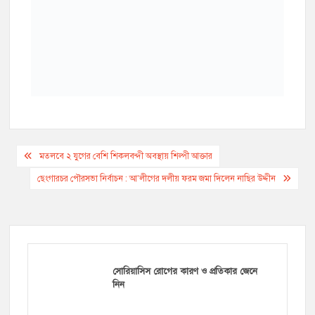
e
t
y
i
e
s
e
t
p
b
t
L
l
r
e
g
s
e
o
e
i
n
r
A
o
r
n
g
a
p
k
k
e
m
p
r
Post
মতলবে ২ যুগের বেশি শিকলবন্দী অবস্থায় শিল্পী আক্তার
navigation
ছেংগারচর পৌরসভা নির্বাচন : আ’লীগের দলীয় ফরম জমা দিলেন নাছির উদ্দীন
সোরিয়াসিস রোগের কারণ ও প্রতিকার জেনে
নিন