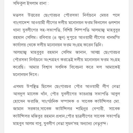
সফিকুল ইসলাম রানা :
‘জনগণের হাতে রাষ্ট্রের মালিকানা ফিরিয়ে দিতে বিএনপি সরকার
অঙ্গীকারাবদ্ধ’
মতলব উত্তরের ছেংগারচর পৌরসভা নির্বাচনে মেয়র পদে
বাংলাদেশ আওয়ামী লীগের দলীয় মনোনয়ন ফরম কিনলেন গুলশান
মতলব উত্তরে সোনালী লাইফ ইন্সুইরেন্স কোম্পানী লিমিটেডের মরণোত্তর
থানা যুবলীগের সহ-সভাপতি, বিশিষ্ট শিল্পপতি আলহাজ্ব মাহবুবুর
চেক বিতরণ
রহমান সেলিম। রবিবার (৪ জুন) দুপুরে আওয়ামী লীগের ধানমন্ডি
কার্যালয় থেকে দলীয় মনোনয়ন ফরম সংগ্রহ করেন তিনি।
হাজীগঞ্জ ডিগ্রি কলেজ গভীর শ্রদ্ধার সঙ্গে জুলাই গণঅভ্যুত্থানের সকল
আলহাজ্ব মাহবুবুর রহমান সেলিম জানান, আসন্ন ছেংগারচর
শহীদকে স্মরণ
পৌরসভা নির্বাচনে অংশগ্রহণ করতেই দলীয় মনোনয়ন ফরম সংগ্রহ
করেছি। আমার বিশ্বাস সবদিক বিবেচনা করে দল আমাকেই
হাজীগঞ্জের যুবধারা সমবায় ক্ষুদ্রঋণ পুনরায় চালু করে মানুষের আমানতের
মনোনয়ন দিবে।
টাকা পরিশোধ করা হবে
এসময় উপস্থিত ছিলেন ছেংগারচর পৌর আওয়ামী লীগ নেতা
হাজীগঞ্জের বাকিলা উবির অভিভাবক সদস্য হোসেন মোল্লা লিটন সম্মাননা
আবদুল মালেক খাঁন, পৌর যুবলীগের ভারপ্রাপ্ত সভাপতি আবুল
পেলেন
হোসেন ফরাজি, সাংগঠনিক সম্পাদক ও সাবেক কাউন্সিলর মো.
গণঅভ্যুত্থান দিবসে ফরিদগঞ্জ মাদ্রাসা মাঠে বিএনপির গণসমাবেশ
জামান সরকার,সাবেক কাউন্সিলর শাহিনুর বেপারী, সাবেক
কাউন্সিলর মজিবুর রহমান প্রধান,পৌর ছাত্রলীগের সাবেক সভাপতি
মাহবুব আলম বাবু, যুবলীগ নেতা সুমন’সহ অন্যান্য নেতৃবৃন্দ।