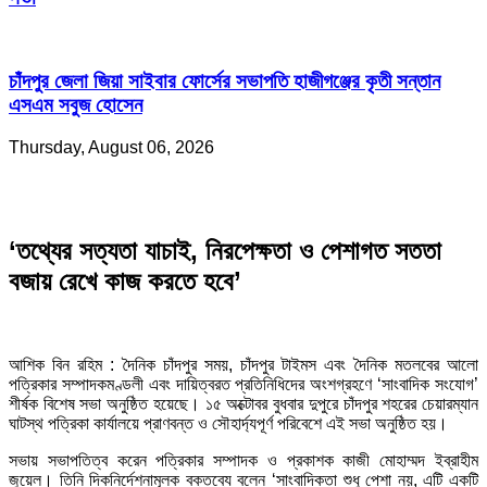
চাঁদপুর জেলা জিয়া সাইবার ফোর্সের সভাপতি হাজীগঞ্জের কৃতী সন্তান
এসএম সবুজ হোসেন
Thursday, August 06, 2026
‘তথ্যের সত্যতা যাচাই, নিরপেক্ষতা ও পেশাগত সততা
বজায় রেখে কাজ করতে হবে’
আশিক বিন রহিম : দৈনিক চাঁদপুর সময়, চাঁদপুর টাইমস এবং দৈনিক মতলবের আলো
পত্রিকার সম্পাদকমণ্ডলী এবং দায়িত্বরত প্রতিনিধিদের অংশগ্রহণে ‘সাংবাদিক সংযোগ’
শীর্ষক বিশেষ সভা অনুষ্ঠিত হয়েছে। ১৫ অক্টোবর বুধবার দুপুরে চাঁদপুর শহরের চেয়ারম্যান
ঘাটস্থ পত্রিকা কার্যালয়ে প্রাণবন্ত ও সৌহার্দ্যপূর্ণ পরিবেশে এই সভা অনুষ্ঠিত হয়।
সভায় সভাপতিত্ব করেন পত্রিকার সম্পাদক ও প্রকাশক কাজী মোহাম্মদ ইব্রাহীম
জুয়েল। তিনি দিকনির্দেশনামূলক বক্তব্যে বলেন ‘সাংবাদিকতা শুধু পেশা নয়, এটি একটি