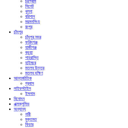
চট্টগ্রাম
সিলেট
খুলনা
বরিশাল
ময়মনসিংহ
রংপুর
চাঁদপুর
চাঁদপুর সদর
ফরিদগঞ্জ
হাজীগঞ্জ
কচুয়া
শাহরাস্তি
হাইমচর
মতলব উত্তর
মতলব দক্ষিণ
আন্তর্জাতিক
প্রবাস
লাইফস্টাইল
ইসলাম
বিনোদন
এক্সক্লুসিভ
অন্যান্য
নারী
মুক্তমত
ফিচার