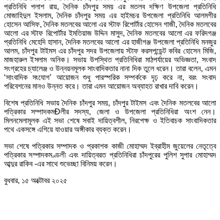
প্রতিনিধি পলাশ রায়, দৈনিক চাঁদপুর সময় এর মতলব দক্ষিণ উপজেলা প্রতিনিধি
মোজাহিদুল ইসলাম, দৈনিক চাঁদপুর সময় এর হাইমচর উপজেলা প্রতিনিধি আলমগীর
হোসেন আসিফ, দৈনিক মতলবের আলো এর স্টাফ রিপোর্টার হোসেন গাজী, দৈনিক মতলবের
আলো এর স্টাফ রিপোর্টার ইমতিয়াজ উদ্দিন মাসুদ, দৈনিক মতলবের আলো এর ফরিদগঞ্জ
প্রতিনিধি মেহেদি হাসান, দৈনিক মতলবের আলো এর হাজীগঞ্জ উপজেলা প্রতিনিধি মনজুর
আলম, চাঁদপুর টাইমস এর চাঁদপুর সদর উপজেলায় স্টাফ করসপন্ডেন্ট কবির হোসেন মিজি,
মাজহারুল ইসলাম অনিক। সভায় উপস্থিত প্রতিনিধিরা মাঠপর্যায়ের অভিজ্ঞতা, সংবাদ
সংগ্রহের চ্যালেঞ্জ ও উন্নয়নমূলক সাংবাদিকতার নানা দিক তুলে ধরেন। তারা বলেন, এমন
‘সাংবাদিক সংযোগ’ আয়োজন শুধু পারস্পরিক সম্পর্ককে দৃঢ় করে না, বরং সংবাদ
পরিবেশনের মানও উন্নত করে। তারা এমন আয়োজন অব্যাহত রাখার দাবি করেন।
বিশেষ প্রতিনিধি সভায় দৈনিক চাঁদপুর সময়, চাঁদপুর টাইমস এবং দৈনিক মতলবের আলো
পত্রিকার সম্পাদকমÐলীর সদস্য, জেলা ও উপজেলা প্রতিনিধিরা অংশ নেন।
মিলনমেলামূলক এই সভা শেষে সবাই দায়িত্বশীল, নিরপেক্ষ ও ইতিবাচক সাংবাদিকতার
পথে একসঙ্গে এগিয়ে যাওয়ার অঙ্গীকার ব্যক্ত করেন।
সভা শেষে পত্রিকার সম্পাদক ও প্রকাশক কাজী মোহাম্মদ ইব্রাহীম জুয়েলের নেতৃত্বে
পত্রিকার সম্পাদকমণ্ডলী এবং দায়িত্বরত প্রতিনিধিরা চাঁদপুরের পুলিশ সুপার মোহাম্মদ
আব্দুর রাকিব -এর সাথে শুভেচ্ছা বিনিময় করেন।
বুধবার, ১৫ অক্টোবর ২০২৫