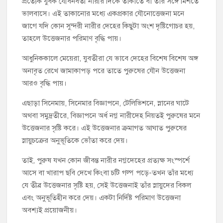
প্রত্যেক যুবক যৌবনবতী নারীর দিকে তাকাতে বা তাঁর সঙ্গে মিশতে
ভালবাসে। এই তাকানোর মধ্যে একপ্রকার যৌনোত্তেজনা মনে
জাগে যদি কোন সুন্দরী নারীর দেহের কিছুটা অংশ দৃষ্টিগোচর হয়,
তাহলে উত্তেজনার পরিমাণ বৃদ্ধি পায়।
আধুনিককালে মেয়েরা, যুবতীরা যে ভাবে দেহের বিশেষ বিশেষ অঙ্গ
অনাবৃত রেখে জামাকাপড় পরে তাতে পুরুষের যৌন উত্তেজনা
আরও বৃদ্ধি পায়।
এছাড়া সিনেমায়, সিনেমার বিজ্ঞাপনে, টেলিভিশনে, স্নানের ঘাটে
অথবা সমুদ্রতীরে, বিজ্ঞাপনে অর্ধ নগ্ন নারীদেহ নিয়তই পুরুষের মনে
উত্তেজনার সৃষ্টি করে। এই উত্তেজনার ক্রমাগত আঘাত পুরুষের
স্নায়ুচক্রের অনুভূতিকে ভোঁতা করে দেয়।
তাই, পুরুষ যখন কোন জীবন্ত নারীর নগ্নদেহের প্রত্যক্ষ সংস্পর্শে
আসে বা খারাপ ছবি দেখে কিংবা চটি গল্প পড়ে-তখন তাঁর মধ্যে
যে তীব্র উত্তেজনার সৃষ্টি হয়, সেই উত্তেজনাই তাঁর স্নায়ুদের বিকল
এবং অনুভূতিহীন করে দেয়। একটা নির্দিষ্ট পরিমাণ উত্তেজনা
অবশ্যই প্রয়োজনীয়।