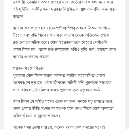
দরকারী, তেমনি দরকার দেহের মধ্যে রক্তের সঠিক সঞ্চালন। আর
এই দুইটির একটির জন্য দরকার নিয়মিত ব্যায়াম-অন্যটির জন্য মুক্ত
বাতাস।
ব্যায়াম করলে দেহের মাংসপেশীরা উপকৃত হবে, ঠিকমতো গড়ে
উঠবে এবং বৃদ্ধি পাবে। আর মুক্ত বাতাস থেকে অক্সিজেন পেলে
রক্ত চলাচল সঠিক হবে। যৌন উত্তেজনা হলে দেহের পেশীগুলি
যেমন স্ক্রিয় হয়, তেমন রক্ত চলাচলের গতিও বৃদ্ধি পায়। চাইলে যোগ
ব্যায়াম ও করতে পারেন।
প্রয়জন সহযোগিতার
পুরুষের যৌন মিলন করার অক্ষমতা নারীর সহযোগিতা পেলে
অনেকাংশে দূর হয়। যৌন জীবনের সঙ্গিনী যদি পুরুষকে সাহায্যে
করে তাহলে যৌন মিলন অক্ষম পুরুষও দ্রুত সুস্থ হয়ে ওঠে।
যৌন মিলন যে সঙ্গীর সঙ্গেই হোক না কেন, মনকে দৃঢ় রাখতে হবে,
কোন প্রকার ভীতি সংশয় বা সন্দেহ মনে দেখা দিলে যৌন অক্ষমতা
অনিবার্য হয়ে আত্মপ্রকাশ করে।
অনেক সময় দেখা যায় যে, অনেক পুরুষ স্বল্প সময়ের মধ্যেই