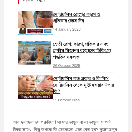
সোরিয়াসিস রোগের কারণ ও
প্রতিকার জেনে নিন
14 January 2026
শ্বেতী রোগ: কারণ, প্রতিকার এবং
হাকীম মিজানুর রহমানের চিকিৎসা
পদ্ধতির সফলতা
26 October 2025
সোরিয়াসিস কত প্রকার ও কি কি?
সোরিয়াসিস থেকে মুক্ত হওয়ার উপায়
কি?
11 October 2025
আর ফলাফল হয় পরকীয়া ! সংসার ভাঙুক বা না ভাঙুক, সম্পর্ক
ঠিকই ভাঙে। কিন্তু কখনো কি ভেবেছেন এমন কেন হয়? দুটো মানুষ