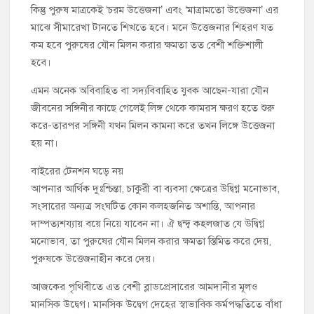
কিন্তু পুরুষ মাত্রকেই ‘চরম উত্তেজনা’ এবং ‘মাত্রামতো উত্তেজনা’ এর
মাঝে সীমারেখা টানতে শিখতে হবে। মনে উত্তেজনার শিহরণ যত
কম হবে পুরুষের যৌন মিলন করার ক্ষমতা তত বেশী শক্তিশালী
হবে।
এমন অনেক অবিবাহিত বা সদ্যবিবাহিত যুবক আছেন-যারা যৌন
জীবনের সঙ্গিনীর কাছে গেলেই লিঙ্গ থেকে কামরস ক্ষরণ হতে শুরু
করে-তারপর সঙ্গিনী যখন মিলন কামনা করে তখন লিঙ্গে উত্তেজনা
হয় না।
বাইরের টেনশন ঘড়ে নয়
আপনার আর্থিক দুঃশ্চিন্তা, চাকুরী বা ব্যবসা ক্ষেত্রের উদ্বিগ্ন মনোভাব,
সংসারের অন্যত্র সংঘটিত কোন কলহজনিত অশান্তি, আপনার
দাম্পত্যশয্যায় বয়ে নিয়ে যাবেন না। ঐ দ্বন্দ্ব কহলজাত যে উদ্বিগ্ন
মনোভাব, তা পুরুষের যৌন মিলন করার ক্ষমতা স্তিমিত করে দেয়,
পুরুষকে উত্তেজনাহীন করে দেয়।
আজকের পৃথিবীতে এত বেশী ব্লাডপ্রেসারের আমদানীর মূলও
মানসিক উদ্বেগ। মানসিক উদ্বেগ দেহের স্বাভাবিক কর্মপদ্ধতিতে বাঁধা