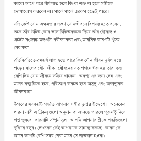
কারো আগে পরে বীর্যপাত হলে কিংবা শক্ত না হলে সঙ্গীকে
দোষারোপ করবেন না। মাঝে মাঝে এরকম হতেই পারে।
যদি কেউ যৌন অক্ষমতার দরুণ যৌনজীবনে বিপর্যস্ত হতে বসেন,
তবে তাঁর উচিত্‍ কোন ভাল চিকিত্‍সককে দিয়ে তাঁর যৌনাঙ্গ ও
প্রষ্টেট সংক্রান্ত অঙ্গগুলি পরীক্ষা করা এবং মানসিক কারণটি খুঁজে
বের করা।
রতিবিরতিতে ব্রহ্মচর্য লাভ হতে পারে কিন্তু যৌন জীবন দুর্বল হয়ে
পড়ে। যাদের যৌন জীবন যৌবনের যত প্রথমে শুরু হয় তারা তত
বেশি দিন যৌন জীবনে সক্রিয় থাকেন। অবশ্য এর জন্য দেহ এবং
মনের যত্ম নিতে হবে, পরিত্যাগ করতে হবে অসুস্থ এবং অস্বাস্থ্যকর
জীবনযাত্রা।
উপরের সবকয়টি পদ্ধতি আপনার সঙ্গীর তৃপ্তির উদ্দেশ্যে। অনেকের
ধারনা নারী এ ট্রিকস্ গুলো অনুমান বা জানতে পারলে পুরুষত্ব নিয়ে
প্রশ্ন তুলবে। ধারনাটি সম্পুর্ন ভুল। আপনি আপনার স্ত্রীকে পদ্ধতিগুলো
বুঝিয়ে বলুন। দেখবেন সেই আপনাকে সাহায্য করছে। কারন সে
জানে আপনি বেশি সময় নেয়া মানে সে লাভবান হওয়া।