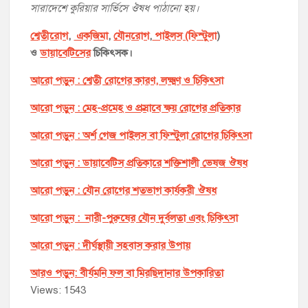
সারাদেশে কুরিয়ার সার্ভিসে ঔষধ পাঠানো হয়।
শ্বেতীরোগ
,
একজিমা
,
যৌনরোগ
,
পাইলস (ফিস্টুলা
)
ও
ডায়াবেটিসের
চিকিৎসক।
আরো পড়ুন : শ্বেতী রোগের কারণ, লক্ষ্মণ ও চিকিৎসা
আরো পড়ুন : মেহ-প্রমেহ ও প্রস্রাবে ক্ষয় রোগের প্রতিকার
আরো পড়ুন : অর্শ গেজ পাইলস বা ফিস্টুলা রোগের চিকিৎসা
আরো পড়ুন : ডায়াবেটিস প্রতিকারে শক্তিশালী ভেষজ ঔষধ
আরো পড়ুন : যৌন রোগের শতভাগ কার্যকরী ঔষধ
আরো পড়ুন : নারী-পুরুষের যৌন দুর্বলতা এবং চিকিৎসা
আরো পড়ুন : দীর্ঘস্থায়ী সহবাস করার উপায়
আরও পড়ুন: বীর্যমনি ফল বা মিরছিদানার উপকারিতা
Views: 1543