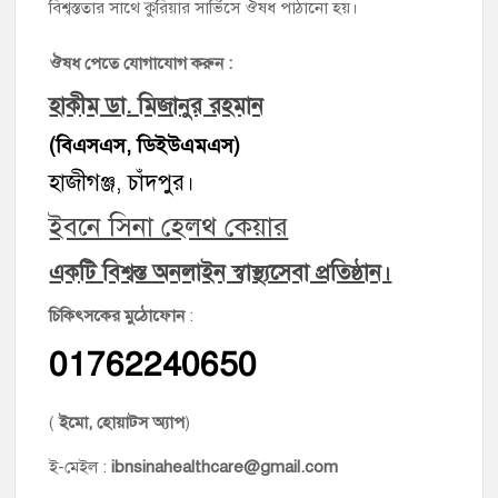
বিশ্বস্ততার সাথে কুরিয়ার সার্ভিসে ঔষধ পাঠানো হয়।
ঔষধ পেতে যোগাযোগ করুন :
হাকীম ডা. মিজানুর রহমান
(বিএসএস, ডিইউএমএস)
হাজীগঞ্জ, চাঁদপুর।
ইবনে সিনা হেলথ কেয়ার
একটি বিশ্বস্ত অনলাইন স্বাস্থ্যসেবা প্রতিষ্ঠান।
চিকিৎসকের মুঠোফোন
:
01762240650
(
ইমো, হোয়াটস অ্যাপ
)
ই-মেইল :
ibnsinahealthcare@gmail.com