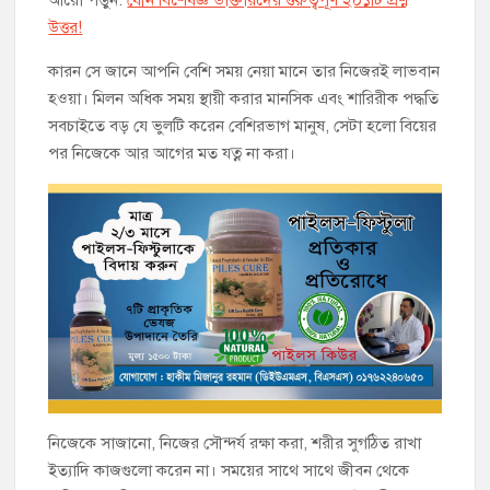
আরো পড়ুন:
যৌন বিশেষজ্ঞ ডাক্তারদের গুরুত্বপূর্ণ ২০১টি প্রশ্ন
উত্তর!
কারন সে জানে আপনি বেশি সময় নেয়া মানে তার নিজেরই লাভবান
হওয়া। মিলন অধিক সময় স্থায়ী করার মানসিক এবং শারিরীক পদ্ধতি
সবচাইতে বড় যে ভুলটি করেন বেশিরভাগ মানুষ, সেটা হলো বিয়ের
পর নিজেকে আর আগের মত যত্ন না করা।
নিজেকে সাজানো, নিজের সৌন্দর্য রক্ষা করা, শরীর সুগঠিত রাখা
ইত্যাদি কাজগুলো করেন না। সময়ের সাথে সাথে জীবন থেকে