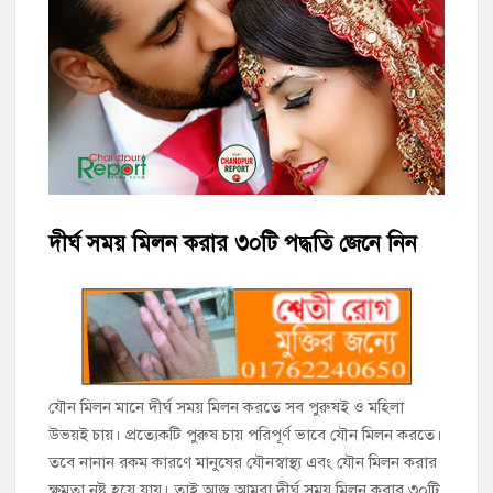
হাজীগঞ্জে ৬ বছরের শিশুকে ধর্ষণের অভিযোগে কেয়ারটেকার আটক
হাজীগঞ্জের রাজারগাঁও উবিতে জুলাই গণঅভ্যুত্থান দিবস পালন
হাজীগঞ্জ সরকারি মডেল পাইলট হাই স্কুল অ্যান্ড কলেজে ‘জুলাই
গণঅভ্যুত্থান দিবস’ পালিত
‘জনগণের ভোটে নির্বাচিত হয়ে ফরিদগঞ্জের উন্নয়নে কাজ করছি’ :
আলহাজ্ব এমএ হান্নান এমপি
দীর্ঘ সময় মিলন করার ৩০টি পদ্ধতি জেনে নিন
নৌ পুলিশ ফাঁড়ির নাকের ডগায় কারেন্ট জালের দাপট, মতলবে প্রকাশ্যে
নিষিদ্ধ জাল মেরামত ও মাছ শিকার
‘জনগণের হাতে রাষ্ট্রের মালিকানা ফিরিয়ে দিতে বিএনপি সরকার
অঙ্গীকারাবদ্ধ’
যৌন মিলন মানে দীর্ঘ সময় মিলন করতে সব পুরুষই ও মহিলা
উভয়ই চায়। প্রত্যেকটি পুরুষ চায় পরিপূর্ণ ভাবে যৌন মিলন করতে।
মতলব উত্তরে সোনালী লাইফ ইন্সুইরেন্স কোম্পানী লিমিটেডের মরণোত্তর
চেক বিতরণ
তবে নানান রকম কারণে মানুষের যৌনস্বাস্থ্য এবং যৌন মিলন করার
ক্ষমতা নষ্ট হয়ে যায়। তাই আজ আমরা দীর্ঘ সময় মিলন করার ৩০টি