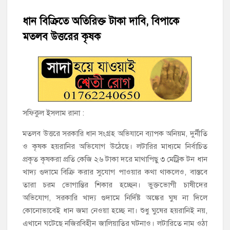
মতলব উত্তরে সোনালী লাইফ ইন্সুইরেন্স কোম্পানী লিমিটেডের মরণোত্তর
চেক বিতরণ
ধান বিক্রিতে অতিরিক্ত টাকা দাবি, বিপাকে
মতলব উত্তরের কৃষক
হাজীগঞ্জ ডিগ্রি কলেজ গভীর শ্রদ্ধার সঙ্গে জুলাই গণঅভ্যুত্থানের সকল
শহীদকে স্মরণ
হাজীগঞ্জের যুবধারা সমবায় ক্ষুদ্রঋণ পুনরায় চালু করে মানুষের আমানতের
টাকা পরিশোধ করা হবে
সফিকুল ইসলাম রানা :
হাজীগঞ্জের বাকিলা উবির অভিভাবক সদস্য হোসেন মোল্লা লিটন সম্মাননা
পেলেন
মতলব উত্তরে সরকারি ধান সংগ্রহ অভিযানে ব্যাপক অনিয়ম, দুর্নীতি
গণঅভ্যুত্থান দিবসে ফরিদগঞ্জ মাদ্রাসা মাঠে বিএনপির গণসমাবেশ
ও কৃষক হয়রানির অভিযোগ উঠেছে। লটারির মাধ্যমে নির্বাচিত
প্রকৃত কৃষকরা প্রতি কেজি ২৬ টাকা দরে মাথাপিছু ৩ মেট্রিক টন ধান
খাদ্য গুদামে বিক্রি করার সুযোগ পাওয়ার কথা থাকলেও, বাস্তবে
হাজীগঞ্জের ২নং দক্ষিণ পশ্চিম রাজারগাঁও সপ্রাবিতে মা সমাবেশ ও
পরিচিতি সভা
তারা চরম ভোগান্তির শিকার হচ্ছেন। ভুক্তভোগী চাষীদের
অভিযোগ, সরকারি খাদ্য গুদামে নির্দিষ্ট অঙ্কের ঘুষ না দিলে
চাঁদপুর জেলা জিয়া সাইবার ফোর্সের সভাপতি হাজীগঞ্জের কৃতী সন্তান
কোনোভাবেই ধান জমা নেওয়া হচ্ছে না। শুধু ঘুষের হয়রানিই নয়,
এসএম সবুজ হোসেন
এখানে ঘটেছে নজিরবিহীন জালিয়াতির ঘটনাও। লটারিতে নাম ওঠা