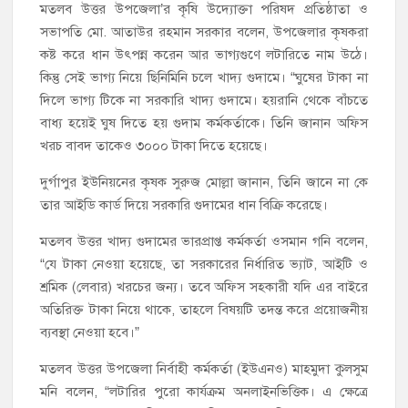
মতলব উত্তর উপজেলা’র কৃষি উদ্যোক্তা পরিষদ প্রতিষ্ঠাতা ও
সভাপতি মো. আতাউর রহমান সরকার বলেন, উপজেলার কৃষকরা
কষ্ট করে ধান উৎপন্ন করেন আর ভাগ্যগুণে লটারিতে নাম উঠে।
কিন্তু সেই ভাগ্য নিয়ে ছিনিমিনি চলে খাদ্য গুদামে। “ঘুষের টাকা না
দিলে ভাগ্য টিকে না সরকারি খাদ্য গুদামে। হয়রানি থেকে বাঁচতে
বাধ্য হয়েই ঘুষ দিতে হয় গুদাম কর্মকর্তাকে। তিনি জানান অফিস
খরচ বাবদ তাকেও ৩০০০ টাকা দিতে হয়েছে।
দুর্গাপুর ইউনিয়নের কৃষক সুরুজ মোল্লা জানান, তিনি জানে না কে
তার আইডি কার্ড দিয়ে সরকারি গুদামের ধান বিক্রি করেছে।
মতলব উত্তর খাদ্য গুদামের ভারপ্রাপ্ত কর্মকর্তা ওসমান গনি বলেন,
“যে টাকা নেওয়া হয়েছে, তা সরকারের নির্ধারিত ভ্যাট, আইটি ও
শ্রমিক (লেবার) খরচের জন্য। তবে অফিস সহকারী যদি এর বাইরে
অতিরিক্ত টাকা নিয়ে থাকে, তাহলে বিষয়টি তদন্ত করে প্রয়োজনীয়
ব্যবস্থা নেওয়া হবে।”
মতলব উত্তর উপজেলা নির্বাহী কর্মকর্তা (ইউএনও) মাহমুদা কুলসুম
মনি বলেন, “লটারির পুরো কার্যক্রম অনলাইনভিত্তিক। এ ক্ষেত্রে