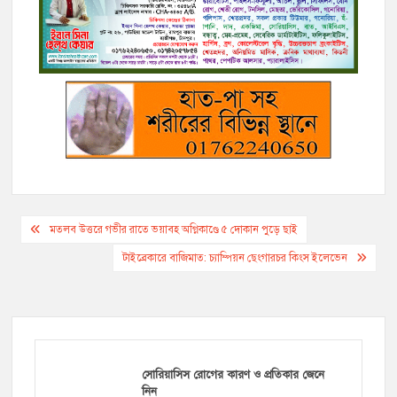
b
t
L
l
r
e
g
s
e
o
e
i
n
r
A
o
r
n
g
a
p
k
k
e
m
p
r
Post
মতলব উত্তরে গভীর রাতে ভয়াবহ অগ্নিকাণ্ডে ৫ দোকান পুড়ে ছাই
navigation
টাইব্রেকারে বাজিমাত: চ্যাম্পিয়ন ছেংগারচর কিংস ইলেভেন
সোরিয়াসিস রোগের কারণ ও প্রতিকার জেনে
নিন