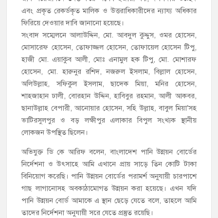
এবং প্রকৃত রেকর্ডকৃত মালিক ও উত্তরাধিকারীদের ন্যায্য অধিকার
ফিরিয়ে দেওয়ার দাবি জানানো হয়েছে।
সংবাদ সম্মেলনে আলাউদ্দিন, মো. আবদুল কুদ্দুস, ওমর হোসেন,
মোসারেফ হোসেন, তোফাজ্জল হোসেন, তোফায়েল হোসেন টিপু,
হাজী মো. এয়াকুব আলী, মোঃ এনামুল হক টিপু, মো. মোশারফ
হোসেন, মো. হারুনুর রশিদ, নজরুল ইসলাম, বিল্লাল হোসেন,
অলিউল্লাহ, সফিকুল ইসলাম, ছাদেক মিয়া, মনির হোসেন,
শাহজাহান ঢালী, বোরহান উদ্দিন, হাবিবুর রহমান, আলী আকবর,
ছানাউল্লাহ বেপারী, আনোয়ার হোসেন, সহি উল্লাহ, বাবুল মিয়া’সহ
ভাটিরসুলপুর ও বড় লক্ষীপুর এলাকার বিপুল সংখ্যক স্থানীয়
লোকজন উপস্থিত ছিলেন।
অভিযুক্ত ডি কে আরিফ বলেন, বাংলাদেশ পানি উন্নয়ন বোর্ডের
নির্দেশনা ও উৎসাহে আমি এখানে প্রায় সাড়ে তিন কোটি টাকা
বিনিয়োগ করেছি। পানি উন্নয়ন বোর্ডের পরামর্শ অনুযায়ী চারপাশে
গাছ লাগানোসহ অবকাঠামোগত উন্নয়ন করা হয়েছে। এখন যদি
পানি উন্নয়ন বোর্ড আমাকে এ স্থান ছেড়ে যেতে বলে, তাহলে আমি
তাদের নির্দেশনা অনুযায়ী সরে যেতে প্রস্তুত রয়েছি।