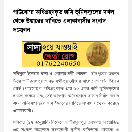
পাউবো’র অধিগ্রহণকৃত জমি ভূমিদস্যুদের দখল
‘জনগণের ভোটে নির্বাচিত হয়ে ফরিদগঞ্জের উন্নয়নে কাজ করছি’ :
আলহাজ্ব এমএ হান্নান এমপি
থেকে উদ্ধারের দাবিতে এলাকাবাসীর সংবাদ
সম্মেলন
নৌ পুলিশ ফাঁড়ির নাকের ডগায় কারেন্ট জালের দাপট, মতলবে প্রকাশ্যে
নিষিদ্ধ জাল মেরামত ও মাছ শিকার
‘জনগণের হাতে রাষ্ট্রের মালিকানা ফিরিয়ে দিতে বিএনপি সরকার
অঙ্গীকারাবদ্ধ’
সফিকুল ইসলাম রানা ও গোলাম নবী খোকন:
চাঁদপুরের মতলব
মতলব উত্তরে সোনালী লাইফ ইন্সুইরেন্স কোম্পানী লিমিটেডের মরণোত্তর
চেক বিতরণ
উত্তর ভাটিরসুলপুর ও বড় লক্ষীপুর মৌজায় বাংলাদেশ পানি উন্নয়ন
বোর্ড (পাউবো)’র অধিগ্রহণকৃত প্রায় ১০ একর জমি ভূমিদস্যুদের
দখলে রয়েছে এবং সেই জায়গায় অবৈধভাবে দালান নির্মাণ করায়
হাজীগঞ্জ ডিগ্রি কলেজ গভীর শ্রদ্ধার সঙ্গে জুলাই গণঅভ্যুত্থানের সকল
শহীদকে স্মরণ
এমন অভিযোগ তুলে জমি উদ্ধারের দাবিতে সংবাদ সম্মেলন করেছে
এলাকাবাসী।
হাজীগঞ্জের যুবধারা সমবায় ক্ষুদ্রঋণ পুনরায় চালু করে মানুষের আমানতের
টাকা পরিশোধ করা হবে
শনিবার (১৭ জানুয়ারি) বিকেলে ভাটিরসুলপুর এলাকায় আয়োজিত
এই সংবাদ সম্মেলনে ভুক্তভোগী স্থানীয় বাসিন্দারা পাউবো ও