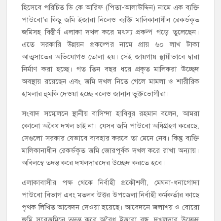
হিসেবে পরিচিত ডি কে আরিফ (পিতা-আলাউদ্দিন) নামে এক ব্যক্তি
পাউবো’র কিছু জমি ইজারা নিলেও ব্যক্তি মালিকানাধীন রেকর্ডকৃত
জমিসহ বিস্তীর্ণ এলাকা দখল করে মৎস্য প্রকল্প গড়ে তুলেছেন।
এতে সরকারি উন্নয়ন প্রকল্পের নামে প্রায় ৬০ লাখ টাকা
আত্মসাতের অভিযোগও তোলা হয়। সেই জায়গায় স্থায়ীভাবে দ্বারা
নির্মাণ করা হচ্ছে। গত তিন বছর ধরে প্রকৃত মালিকরা উচ্ছেদ
অবস্থায় রয়েছেন এবং জমি দখল নিতে গেলে মামলা ও শারীরিক
হামলার হুমকি দেওয়া হচ্ছে বলেও জানান ভুক্তভোগীরা।
সংবাদ সম্মেলনে স্থানীয় বাসিন্দা হাবিবুর রহমান বলেন, আমরা
কোনো অবৈধ দখল চাই না। যেসব জমি পাউবো অধিগ্রহণ করেছে,
সেগুলো সরকার যেভাবে ব্যবহার করবে তা মেনে নেব। কিন্তু ব্যক্তি
মালিকানাধীন রেকর্ডকৃত জমি জোরপূর্বক দখল করে রাখা অন্যায়।
অবিলম্বে তদন্ত করে দখলদারদের উচ্ছেদ করতে হবে।
এলাকাবাসীর পক্ষ থেকে নির্বাহী প্রকৌশলী, মেঘনা-ধনাগোদা
পাউবো বিভাগ এবং মতলব উত্তর উপজেলা নির্বাহী কর্মকর্তার কাছে
পৃথক লিখিত আবেদন দেওয়া হয়েছে। আবেদনে জলাশয় ও বোরো
জমি সরেজমিনে তদন্ত করে অবৈধ ইজারা বন্ধ, দখলদার উচ্ছেদ