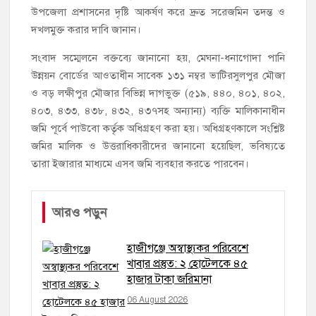
উপজেলা প্রশাসনের দৃষ্টি আকর্ষণ করে দ্রুত সরেজমিন তদন্ত ও
দখলমুক্ত করার দাবি জানান।
সংবাদ সম্মেলনে বক্তব্যে জানানো হয়, মেঘনা-ধনাগোদা পানি
উন্নয়ন বোর্ডের আওতাধীন সাবেক ১৩১ নম্বর ভাটিরসুলপুর মৌজা
ও বড় লক্ষীপুর মৌজার বিভিন্ন দাগভুক্ত (৫১৯, ৪৪০, ৪০১, ৪০২,
৪০৩, ৪৩৩, ৪৩৮, ৪৩২, ৪৩৭সহ অন্যান্য) ব্যক্তি মালিকানাধীন
জমি পূর্বে পাউবো কর্তৃক অধিগ্রহণ করা হয়। অধিগ্রহণকালে সংশ্লিষ্ট
জমির মালিক ও উত্তরাধিকারীদের জানানো হয়েছিল, ভবিষ্যতে
তারা ইজারার মাধ্যমে এসব জমি ব্যবহার করতে পারবেন।
আরও পড়ুন
হাজীগঞ্জে অস্বাস্থ্যকর পরিবেশে
খাবার প্রস্তুত: ২ হোটেলকে ৪৫
হাজার টাকা জরিমানা
06 August 2026