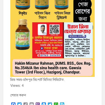
প্রিয় সময়-চাঁদপুর রিপোর্ট মিডিয়া লিমিটেড.
Views: 4
শেয়ার করুন
F
T
C
E
V
M
T
W
S