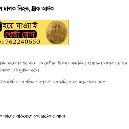
চালু করে মানুষের আমানতের টাকা পরিশোধ করা হবে
েল চালক নিহত, ট্রাক আটক
ন মোল্লা লিটন সম্মাননা পেলেন
 আল-আমিন মজুমদার ৩০ নামে এক মোটরসাইকেল চালক নিহত হয়েছেন। মঙ্গলবার ৯ জুন
এলাকায় এই দুর্ঘটনা ঘটে।
র ইউনিয়নের পশ্চিম চাঁদপুর গ্রামের আমিনুল হক মজুমদারের ছেলে।
ুকে ধর্ষণের অভিযোগে কেয়ারটেকার আটক