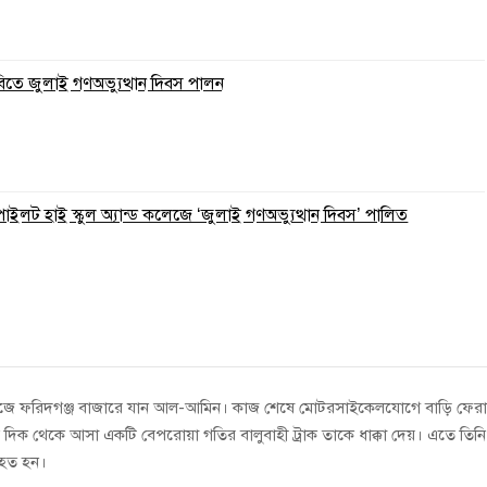
বিতে জুলাই গণঅভ্যুত্থান দিবস পালন
ইলট হাই স্কুল অ্যান্ড কলেজে ‘জুলাই গণঅভ্যুত্থান দিবস’ পালিত
তিগত কাজে ফরিদগঞ্জ বাজারে যান আল-আমিন। কাজ শেষে মোটরসাইকেলযোগে বাড়ি ফের
 দিক থেকে আসা একটি বেপরোয়া গতির বালুবাহী ট্রাক তাকে ধাক্কা দেয়। এতে তিনি
হত হন।