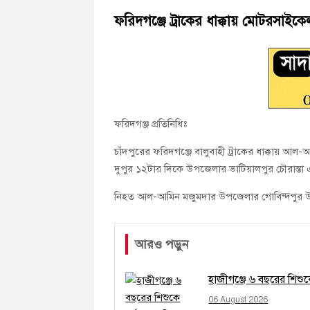
হাজীগঞ্জের যুবধারা সমবায় ক্ষুদ্রঋণ পুনরায় 
ফরিদগঞ্জে ট্রাকের ধাক্কায় মোটরসাইক
হাজীগঞ্জের বাকিলা উবির অভিভাবক সদস্য হোসে
ফরিদগঞ্জ প্রতিনিধিঃ
চাঁদপুরের ফরিদগঞ্জে বালুবাহী ট্রাকের ধাক্কায়
দুপুর ১২টার দিকে উপজেলার ভাটিয়ালপুর চৌরাস্তা 
নিহত আল-আমিন মজুমদার উপজেলার গোবিন্দপুর উত্ত
আরও পড়ুন
হাজীগঞ্জে ৬ বছরের শিশ
06 August 2026