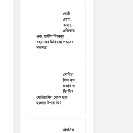
শ্বেতী
রোগ:
কারণ,
প্রতিকার
এবং হাকীম মিজানুর
রহমানের চিকিৎসা পদ্ধতির
সফলতা
সোরিয়া
সিস কত
প্রকার ও
কি কি?
সোরিয়াসিস থেকে মুক্ত
হওয়ার উপায় কি?
মানসিক