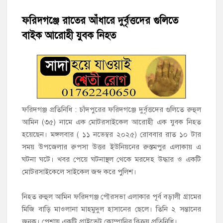
হাজীগঞ্জের টোরাগড় কাজী বাড়ি সড়কে রহিমা ভবনের প্রধান ফটক লক
করে চুরির চেষ্টা
ফরিদগঞ্জে রাতের আঁধারে দুর্বৃত্তদের গুলিতে
বাইক আরোহী যুবক নিহত
হাজীগঞ্জ পৌরসভার মেয়র প্রার্থী অ্যাড. টিটু টোরাগড় পূর্বপাড়া জামে
মসজিদে জুমা আদায়
হাজীগঞ্জে শিক্ষার্থীদের লেখাপড়ার মানোন্নয়নে ও উপস্থিতি নিশ্চিতকরণে
অভিভাবক সমাবেশ
হাজীগঞ্জে অস্বাস্থ্যকর পরিবেশে খাবার প্রস্তুত: ২ হোটেলকে ৪৫ হাজার
‎ফরিদগঞ্জ প্রতিনিধি : ‎চাঁদপুরের ফরিদগঞ্জে দুর্বৃত্তদের গুলিতে রুহুল
টাকা জরিমানা
আমিন (৩৫) নামে এক মোটরসাইকেল আরোহী এক যুবক নিহত
হয়েছেন। মঙ্গলবার ( ১১ নভেম্বর ২০২৫) রোববার রাত ১০ টার
হাজীগঞ্জে ৬ বছরের শিশুকে ধর্ষণের অভিযোগে কেয়ারটেকার আটক
সময় উপজেলার রুপসা উত্তর ইউনিয়নের রুস্তমপুর এলাকায় এ
ঘটনা ঘটে। খবর পেয়ে ঘটনাস্থল থেকে মরদেহ উদ্ধার ও‌ একটি
হাজীগঞ্জের রাজারগাঁও উবিতে জুলাই গণঅভ্যুত্থান দিবস পালন
মোটরসাইকেলে সাইকেল জব্দ করে পুলিশ।
‎নিহত রুহুল আমিন ফরিদগঞ্জ পৌরসভা এলাকার পূর্ব বড়ালী গ্রামের
মিজি বাড়ি মাওলানা মাহমুদুল হাসানের ছেলে। তিনি ২ সন্তানের
জনক। পেশায় একটি প্রাইভেট কোম্পানির বিক্রয় প্রতিনিধি।