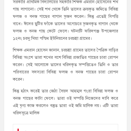
সরকারি প্রাথমিক বিদ্যালয়ের সহকারি শিক্ষক এমরান হোসেনের শখ
চেক বিতরণ
গাছ লাগানো। সেই শখ থেকে তিনি তাদের ক্রয়কৃত জমিতে বিভিন্ন
ফলজ ও বনজ গাছের বাগান সৃজন করেন। কিন্তু এতেই বিপত্তি
হাজীগঞ্জ ডিগ্রি কলেজ গভীর শ্রদ্ধার সঙ্গে জুলাই গণঅভ্যুত্থানের সকল
বাধে। ঈদের ছুটির ফাঁকে তাদের অগোচরে সৃজনকৃত বাগান থেকে
শহীদকে স্মরণ
ফলজ ও বনজ গাছ কেটে ফেলে। ঘটনাটি ফরিদগঞ্জ উপজেলার
১২নং চরদু:খিয়া পশ্চিম ইউনিয়নের চরচন্না গ্রামের।
হাজীগঞ্জের যুবধারা সমবায় ক্ষুদ্রঋণ পুনরায় চালু করে মানুষের আমানতের
টাকা পরিশোধ করা হবে
শিক্ষক এমরান হোসেন জানান, চরচন্না গ্রামের তাদের পৈত্রিক বাড়ির
বিভিন্ন অংশে তারা শখের বশে বিভিন্ন প্রজাতির গাছের চারা রোপন
হাজীগঞ্জের বাকিলা উবির অভিভাবক সদস্য হোসেন মোল্লা লিটন সম্মাননা
করেন। সেই আলোকে তাদের খরিদকৃত সম্পত্তিতেও তিনি ও তার
পেলেন
পরিবারের সদস্যরা বিভিন্ন ফলজ ও বনজ গাছের চারা রোপন
গণঅভ্যুত্থান দিবসে ফরিদগঞ্জ মাদ্রাসা মাঠে বিএনপির গণসমাবেশ
করেন।
কিন্তু হঠাৎ করেই তার জেঠা সৈয়দ আহম্মদ গংরা বিভিন্ন ফলজ ও
হাজীগঞ্জের ২নং দক্ষিণ পশ্চিম রাজারগাঁও সপ্রাবিতে মা সমাবেশ ও
পরিচিতি সভা
বনজ গাছের কাটা ফেলে। তারা ওই সম্পত্তি নিজেদের দাবি করে
এই ঘৃণ্য কাজ করলেও বস্তুত তারা ওই জমি মালিক নয়। এটি তারা
চাঁদপুর জেলা জিয়া সাইবার ফোর্সের সভাপতি হাজীগঞ্জের কৃতী সন্তান
খরিদসূত্রে মালিক
এসএম সবুজ হোসেন