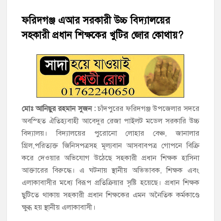
চাঁদপুরের শাহরাস্তিতে মাদকাসক্ত অবস্থায় নিজ ঘরে আগুন, যুবক গ্রেফতার
ফরিদগঞ্জ এআর সরকারী উচ্চ বিদ্যালয়ের
সহকারী প্রধান শিক্ষকের খুটির জোর কোথায়?
হাজীগঞ্জের টোরাগড় কাজী বাড়ি সড়কে রহিমা ভবনের প্রধান ফটক লক
করে চুরির চেষ্টা
হাজীগঞ্জ পৌরসভার মেয়র প্রার্থী অ্যাড. টিটু টোরাগড় পূর্বপাড়া জামে
মসজিদে জুমা আদায়
হাজীগঞ্জে শিক্ষার্থীদের লেখাপড়ার মানোন্নয়নে ও উপস্থিতি নিশ্চিতকরণে
মোঃ আনিছুর রহমান সুজন :
চাঁদপুরের ফরিদগঞ্জ উপজেলার সদরে
অভিভাবক সমাবেশ
অবস্হিত ঐতিহ্যবাহী আবেদুর রেজা পাইলট মডেল সরকারি উচ্চ
বিদ্যালয়। বিদ্যালয়ের পুরোনো লোহার বেঞ্চ, জানালার
হাজীগঞ্জে অস্বাস্থ্যকর পরিবেশে খাবার প্রস্তুত: ২ হোটেলকে ৪৫ হাজার
গ্রিল,পরিত্যক্ত জিনিসপত্রসহ মূল্যবান আসবাবপত্র গোপনে বিক্রি
টাকা জরিমানা
করে দেওয়ার অভিযোগ উঠেছে সহকারী প্রধান শিক্ষক হাসিনা
আক্তারের বিরুদ্ধে। এ ঘটনায় স্থানীয় অভিভাবক, শিক্ষক এবং
হাজীগঞ্জে ৬ বছরের শিশুকে ধর্ষণের অভিযোগে কেয়ারটেকার আটক
এলাকাবাসীর মধ্যে বিরূপ প্রতিক্রিয়ার সৃষ্টি হয়েছে। প্রধান শিক্ষক
ছুটিতে থাকায় সহকারী প্রধান শিক্ষকের এমন অনৈতিক কর্মকাণ্ডে
ক্ষুব্ধ হয় স্থানীয় এলাকাবাসী।