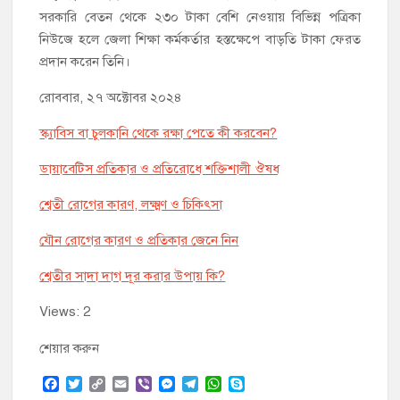
সরকারি বেতন থেকে ২৩০ টাকা বেশি নেওয়ায় বিভিন্ন পত্রিকা
নিউজে হলে জেলা শিক্ষা কর্মকর্তার হস্তক্ষেপে বাড়তি টাকা ফেরত
প্রদান করেন তিনি।
রোববার, ২৭ অক্টোবর ২০২৪
স্ক্যাবিস বা চুলকানি থেকে রক্ষা পেতে কী করবেন?
ডায়াবেটিস প্রতিকার ও প্রতিরোধে শক্তিশালী ঔষধ
শ্বেতী রোগের কারণ, লক্ষ্মণ ও চিকিৎসা
যৌন রোগের কারণ ও প্রতিকার জেনে নিন
শ্বেতীর সাদা দাগ দূর করার উপায় কি?
Views: 2
শেয়ার করুন
F
T
C
E
V
M
T
W
S
a
w
o
m
i
e
e
h
k