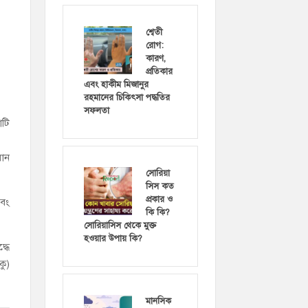
শ্বেতী
রোগ:
কারণ,
প্রতিকার
এবং হাকীম মিজানুর
রহমানের চিকিৎসা পদ্ধতির
সফলতা
াটি
সান
সোরিয়া
সিস কত
প্রকার ও
এবং
কি কি?
সোরিয়াসিস থেকে মুক্ত
হওয়ার উপায় কি?
্ধে
কু)
মানসিক