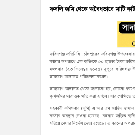
মতলব উত্তরে সোনালী লাইফ ইন্সুইরেন্স কোম্প
ফসলি জমি থেকে অবৈধভাবে মাটি কাট
হাজীগঞ্জ ডিগ্রি কলেজ গভীর শ্রদ্ধার সঙ্গে জুলা
ফরিদগঞ্জ প্রতিনিধি : চাঁদপুরের ফরিদগঞ্জ উপজে
কাটার অপরাধে এক ব্যক্তিকে ৫০ হাজার টাকা জরিম
মঙ্গলবার (২৩ ডিসেম্বর ২০২৫) দুপুরে ফরিদগঞ্জ 
ভ্রাম্যমাণ আদালত পরিচালনা করেন।
ভ্রাম্যমাণ আদালত থেকে জানানো হয়, কোনো ধরণের
কৃষিজমির মারাত্মক ক্ষতি করা হচ্ছিল। যার প্রেক্ষিতে
সহকারী কমিশনার (ভূমি) এ আর এম জাহিদ হাসান বল
কঠোর অবস্থান নেওয়া হয়েছে। ঘটনায় জড়িত ব্যক্তিক
সরিয়ে নেয়ার নির্দেশ দেয়া হয়েছে। এ ধরনের অপরা