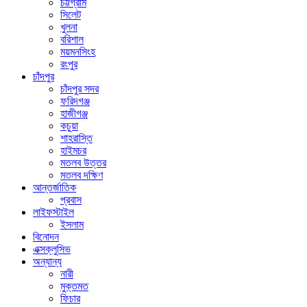
চট্টগ্রাম
সিলেট
খুলনা
বরিশাল
ময়মনসিংহ
রংপুর
চাঁদপুর
চাঁদপুর সদর
ফরিদগঞ্জ
হাজীগঞ্জ
কচুয়া
শাহরাস্তি
হাইমচর
মতলব উত্তর
মতলব দক্ষিণ
আন্তর্জাতিক
প্রবাস
লাইফস্টাইল
ইসলাম
বিনোদন
এক্সক্লুসিভ
অন্যান্য
নারী
মুক্তমত
ফিচার