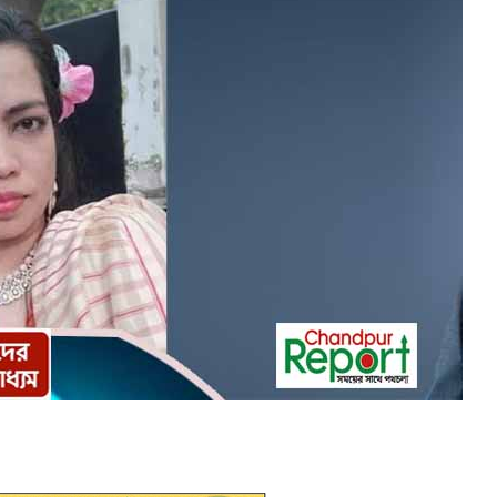
য়নে কাজ করছি’ : আলহাজ্ব এমএ হান্নান এমপি
াপট, মতলবে প্রকাশ্যে নিষিদ্ধ জাল মেরামত ও মাছ শিকার