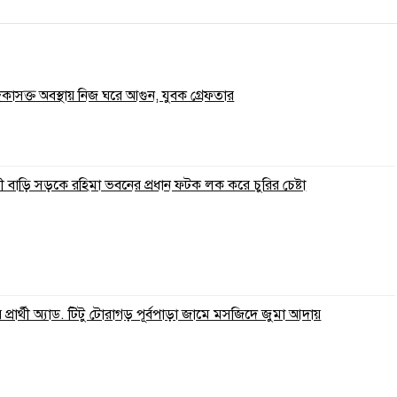
াদকাসক্ত অবস্থায় নিজ ঘরে আগুন, যুবক গ্রেফতার
 বাড়ি সড়কে রহিমা ভবনের প্রধান ফটক লক করে চুরির চেষ্টা
্রার্থী অ্যাড. টিটু টোরাগড় পূর্বপাড়া জামে মসজিদে জুমা আদায়