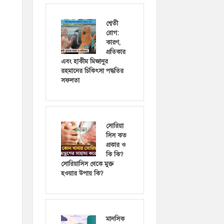
শ্বেতী
রোগ:
কারণ,
প্রতিকার
এবং হাকীম মিজানুর
রহমানের চিকিৎসা পদ্ধতির
সফলতা
সোরিয়া
সিস কত
প্রকার ও
কি কি?
সোরিয়াসিস থেকে মুক্ত
হওয়ার উপায় কি?
মানসিক