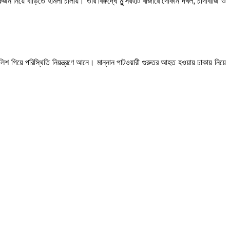
নিয়ে বাড়িতে হামলা চালায়। তার বিরুদ্ধে মুন্সিরহাট বাজারে দোকান দখল, চাঁদাবাজি ও
ুলিশ গিয়ে পরিস্থিতি নিয়ন্ত্রণে আনে। মান্নান পাটওয়ারী গুরুতর আহত হওয়ায় ঢাকায় নিয়ে