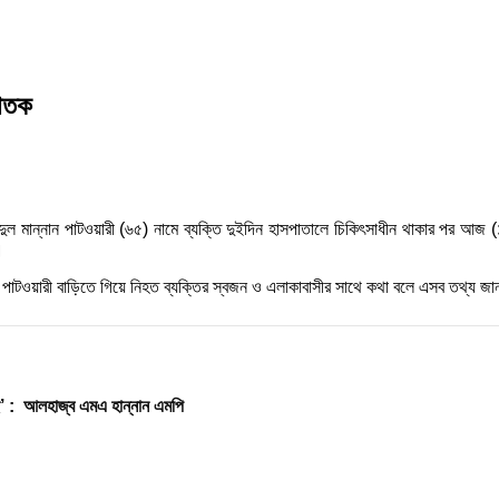
লাতক
ুল মান্নান পাটওয়ারী (৬৫) নামে ব্যক্তি দুইদিন হাসপাতালে চিকিৎসাধীন থাকার পর আজ (১
।
পাটওয়ারী বাড়িতে গিয়ে নিহত ব্যক্তির স্বজন ও এলাকাবাসীর সাথে কথা বলে এসব তথ্য জ
ছি’ : আলহাজ্ব এমএ হান্নান এমপি