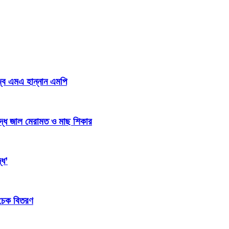
জ্ব এমএ হান্নান এমপি
িদ্ধ জাল মেরামত ও মাছ শিকার
্ধ’
 চেক বিতরণ