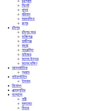
চট্টগ্রাম
সিলেট
খুলনা
বরিশাল
ময়মনসিংহ
রংপুর
চাঁদপুর
চাঁদপুর সদর
ফরিদগঞ্জ
হাজীগঞ্জ
কচুয়া
শাহরাস্তি
হাইমচর
মতলব উত্তর
মতলব দক্ষিণ
আন্তর্জাতিক
প্রবাস
লাইফস্টাইল
ইসলাম
বিনোদন
এক্সক্লুসিভ
অন্যান্য
নারী
মুক্তমত
ফিচার