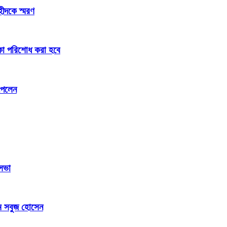
হীদকে স্মরণ
টাকা পরিশোধ করা হবে
পেলেন
 সভা
এম সবুজ হোসেন