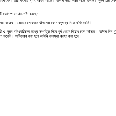
্ম আহবায়ক। তার কিশোর গ্যাং বাহিনী আছে। ঘটনার সময় আমি কাছে ছিলাম। সুমন তার লোকজন 
ি ধামাচাপা দেয়ার চেষ্টা করছেন।
লা দেয়া রয়েছে। ভেতরে লোকজন থাকলেও কোন বক্তব্য দিতে রাজি হয়নি।
রী ও সুমন পাটওয়ারীদের মধ্যে সম্পত্তি নিয়ে পূর্ব থেকে বিরোধ চলে আসছে। ঘটনার দিন প
গ করেনি। অভিযোগ করা হলে আইনি ব্যবস্থা গ্রহণ করা হবে।