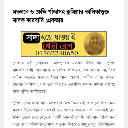
হাজীগঞ্জে শিক্ষার্থীদের লেখাপড়ার মানোন্নয়নে ও উপস্থিতি নিশ্চিতকরণে
অভিভাবক সমাবেশ
মতলবে ৬ কেজি গাঁজাসহ কুমিল্লার তালিকাভুক্ত
মাদক কারবারি গ্রেফতার
হাজীগঞ্জে অস্বাস্থ্যকর পরিবেশে খাবার প্রস্তুত: ২ হোটেলকে ৪৫ হাজার
টাকা জরিমানা
হাজীগঞ্জে ৬ বছরের শিশুকে ধর্ষণের অভিযোগে কেয়ারটেকার আটক
হাজীগঞ্জের রাজারগাঁও উবিতে জুলাই গণঅভ্যুত্থান দিবস পালন
গোলাম নবী খোকনঃ চাঁদপুরের মতলব উত্তর থানা পুলিশ
হাজীগঞ্জ সরকারি মডেল পাইলট হাই স্কুল অ্যান্ড কলেজে ‘জুলাই
মাদকবিরোধী অভিযানে ৬ কেজি গাঁজাসহ এক মাদক সম্রাটকে
গণঅভ্যুত্থান দিবস’ পালিত
আটক করেছে মতলব উত্তর থানা পুলিশ। আটক ব্যক্তি কুমিল্লা
জেলার বাসিন্দা এবং তার বিরুদ্ধে একাধিক মাদক মামলা রয়েছে
‘জনগণের ভোটে নির্বাচিত হয়ে ফরিদগঞ্জের উন্নয়নে কাজ করছি’ :
বলে পুলিশ জানিয়েছে।
আলহাজ্ব এমএ হান্নান এমপি
পুলিশ সূত্রে জানা যায়, মঙ্গলবার (২৩ ডিসেম্বর) রাত ১০ টার সময়
মতলব উত্তর থানার এসআই মো. জাফর আহমেদ ও এএসআই মো.
নৌ পুলিশ ফাঁড়ির নাকের ডগায় কারেন্ট জালের দাপট, মতলবে প্রকাশ্যে
নিষিদ্ধ জাল মেরামত ও মাছ শিকার
মনির হোসেনের নেতৃত্বে একটি মাদকবিরোধী অভিযান পরিচালনা
করা হয়। অভিযানের সময় মতলব উত্তরের সাদুল্লাপুর ইউনিয়নের