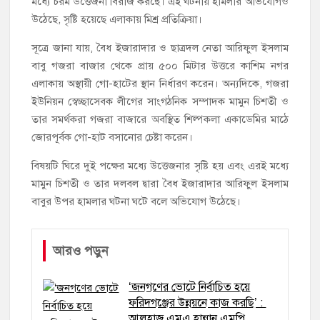
মধ্যে চরম উত্তেজনা বিরাজ করছে। এই ঘটনায় হামলার অভিযোগও
উঠেছে, সৃষ্টি হয়েছে এলাকায় মিশ্র প্রতিক্রিয়া।
সূত্রে জানা যায়, বৈধ ইজারাদার ও ছাত্রদল নেতা আরিফুল ইসলাম
বাবু গজরা বাজার থেকে প্রায় ৫০০ মিটার উত্তরে কাশিম নগর
এলাকায় অস্থায়ী গো-হাটের স্থান নির্ধারণ করেন। অন্যদিকে, গজরা
ইউনিয়ন স্বেচ্ছাসেবক লীগের সাংগঠনিক সম্পাদক মামুন চিশতী ও
তার সমর্থকরা গজরা বাজারে অবস্থিত শিল্পকলা একাডেমির মাঠে
জোরপূর্বক গো-হাট বসানোর চেষ্টা করেন।
বিষয়টি ঘিরে দুই পক্ষের মধ্যে উত্তেজনার সৃষ্টি হয় এবং এরই মধ্যে
মামুন চিশতী ও তার দলবল দ্বারা বৈধ ইজারাদার আরিফুল ইসলাম
বাবুর উপর হামলার ঘটনা ঘটে বলে অভিযোগ উঠেছে।
আরও পড়ুন
‘জনগণের ভোটে নির্বাচিত হয়ে
ফরিদগঞ্জের উন্নয়নে কাজ করছি’ :
আলহাজ্ব এমএ হান্নান এমপি