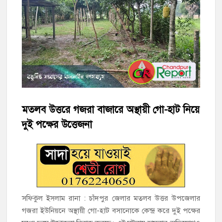
মতলব উত্তরে সোনালী লাইফ ইন্সুইরেন্স কোম্পানী লিমিটেডের মরণোত্তর
চেক বিতরণ
হাজীগঞ্জ ডিগ্রি কলেজ গভীর শ্রদ্ধার সঙ্গে জুলাই গণঅভ্যুত্থানের সকল
শহীদকে স্মরণ
হাজীগঞ্জের যুবধারা সমবায় ক্ষুদ্রঋণ পুনরায় চালু করে মানুষের আমানতের
টাকা পরিশোধ করা হবে
মতলব উত্তরে গজরা বাজারে অস্থায়ী গো-হাট নিয়ে
হাজীগঞ্জের বাকিলা উবির অভিভাবক সদস্য হোসেন মোল্লা লিটন সম্মাননা
দুই পক্ষের উত্তেজনা
পেলেন
গণঅভ্যুত্থান দিবসে ফরিদগঞ্জ মাদ্রাসা মাঠে বিএনপির গণসমাবেশ
হাজীগঞ্জের ২নং দক্ষিণ পশ্চিম রাজারগাঁও সপ্রাবিতে মা সমাবেশ ও
পরিচিতি সভা
সফিকুল ইসলাম রানা : চাঁদপুর জেলার মতলব উত্তর উপজেলার
চাঁদপুর জেলা জিয়া সাইবার ফোর্সের সভাপতি হাজীগঞ্জের কৃতী সন্তান
গজরা ইউনিয়নে অস্থায়ী গো-হাট বসানোকে কেন্দ্র করে দুই পক্ষের
এসএম সবুজ হোসেন