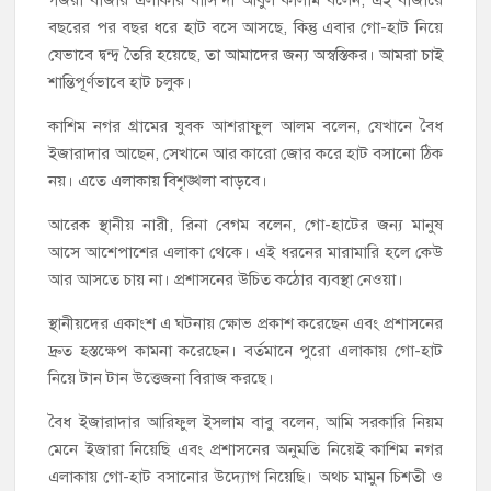
বছরের পর বছর ধরে হাট বসে আসছে, কিন্তু এবার গো-হাট নিয়ে
যেভাবে দ্বন্দ্ব তৈরি হয়েছে, তা আমাদের জন্য অস্বস্তিকর। আমরা চাই
শান্তিপূর্ণভাবে হাট চলুক।
কাশিম নগর গ্রামের যুবক আশরাফুল আলম বলেন, যেখানে বৈধ
ইজারাদার আছেন, সেখানে আর কারো জোর করে হাট বসানো ঠিক
নয়। এতে এলাকায় বিশৃঙ্খলা বাড়বে।
আরেক স্থানীয় নারী, রিনা বেগম বলেন, গো-হাটের জন্য মানুষ
আসে আশেপাশের এলাকা থেকে। এই ধরনের মারামারি হলে কেউ
আর আসতে চায় না। প্রশাসনের উচিত কঠোর ব্যবস্থা নেওয়া।
স্থানীয়দের একাংশ এ ঘটনায় ক্ষোভ প্রকাশ করেছেন এবং প্রশাসনের
দ্রুত হস্তক্ষেপ কামনা করেছেন। বর্তমানে পুরো এলাকায় গো-হাট
নিয়ে টান টান উত্তেজনা বিরাজ করছে।
বৈধ ইজারাদার আরিফুল ইসলাম বাবু বলেন, আমি সরকারি নিয়ম
মেনে ইজারা নিয়েছি এবং প্রশাসনের অনুমতি নিয়েই কাশিম নগর
এলাকায় গো-হাট বসানোর উদ্যোগ নিয়েছি। অথচ মামুন চিশতী ও