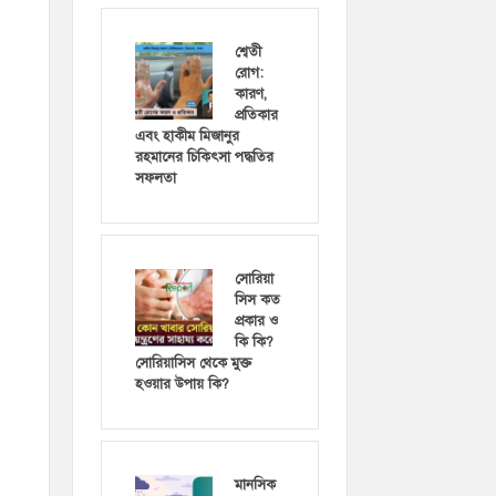
শ্বেতী
রোগ:
কারণ,
প্রতিকার
এবং হাকীম মিজানুর
রহমানের চিকিৎসা পদ্ধতির
সফলতা
সোরিয়া
সিস কত
প্রকার ও
কি কি?
সোরিয়াসিস থেকে মুক্ত
হওয়ার উপায় কি?
মানসিক