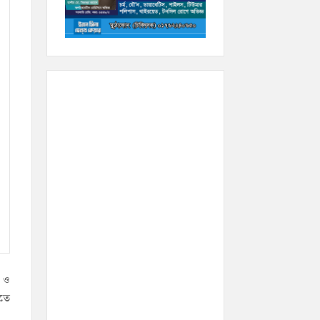
ণ ও
াতে