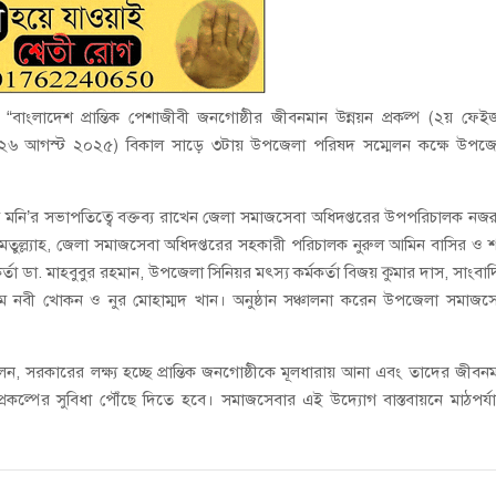
াংলাদেশ প্রান্তিক পেশাজীবী জনগোষ্ঠীর জীবনমান উন্নয়ন প্রকল্প (২য় ফেই
র (২৬ আগস্ট ২০২৫) বিকাল সাড়ে ৩টায় উপজেলা পরিষদ সম্মেলন কক্ষে উপজে
সুম মনি’র সভাপতিত্বে বক্তব্য রাখেন জেলা সমাজসেবা অধিদপ্তরের উপপরিচালক নজ
ুল্ল্যাহ, জেলা সমাজসেবা অধিদপ্তরের সহকারী পরিচালক নুরুল আমিন বাসির ও 
কর্তা ডা. মাহবুবুর রহমান, উপজেলা সিনিয়র মৎস্য কর্মকর্তা বিজয় কুমার দাস, সাংবা
ম নবী খোকন ও নুর মোহাম্মদ খান। অনুষ্ঠান সঞ্চালনা করেন উপজেলা সমাজস
ন, সরকারের লক্ষ্য হচ্ছে প্রান্তিক জনগোষ্ঠীকে মূলধারায় আনা এবং তাদের জীবন
্রকল্পের সুবিধা পৌঁছে দিতে হবে। সমাজসেবার এই উদ্যোগ বাস্তবায়নে মাঠপর্য