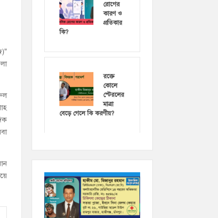
রোগের
কারণ ও
প্রতিকার
কি?
জ)”
লা
রক্তে
কোলে
রুল
স্টেরলের
মাত্রা
শাহ
বেড়ে গেলে কি করণীয়?
দিক
েবা
মান
ায়ে