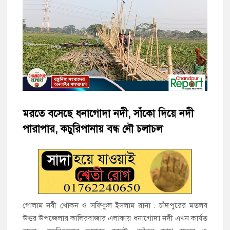
হাজীগঞ্জে শিক্ষার্থীদের লেখাপড়ার মানোন্নয়নে ও উপস্থিতি নিশ্চিতকরণে
অভিভাবক সমাবেশ
হাজীগঞ্জে অস্বাস্থ্যকর পরিবেশে খাবার প্রস্তুত: ২ হোটেলকে ৪৫ হাজার
টাকা জরিমানা
হাজীগঞ্জে ৬ বছরের শিশুকে ধর্ষণের অভিযোগে কেয়ারটেকার আটক
হাজীগঞ্জের রাজারগাঁও উবিতে জুলাই গণঅভ্যুত্থান দিবস পালন
মরতে বসেছে ধনাগোদা নদী, সাঁকো দিয়ে নদী
হাজীগঞ্জ সরকারি মডেল পাইলট হাই স্কুল অ্যান্ড কলেজে ‘জুলাই
পারাপার, কচুরিপানায় বন্ধ নৌ চলাচল
গণঅভ্যুত্থান দিবস’ পালিত
‘জনগণের ভোটে নির্বাচিত হয়ে ফরিদগঞ্জের উন্নয়নে কাজ করছি’ :
আলহাজ্ব এমএ হান্নান এমপি
নৌ পুলিশ ফাঁড়ির নাকের ডগায় কারেন্ট জালের দাপট, মতলবে প্রকাশ্যে
গোলাম নবী খোকন ও সফিকুল ইসলাম রানা : চাঁদপুরের মতলব
নিষিদ্ধ জাল মেরামত ও মাছ শিকার
উত্তর উপজেলার কালিরবাজার এলাকায় ধনাগোদা নদী এখন কার্যত