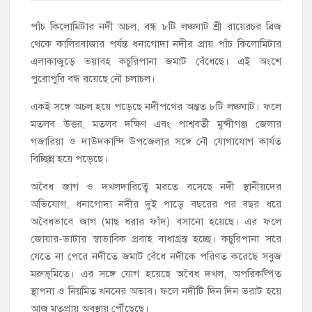
পাঁচ কিলোমিটার নদী অচল, বন্ধ ৮টি লঞ্চঘাট শ্রী রায়েরচর ব্রিজ
থেকে কালিরবাজার পর্যন্ত ধনাগোদা নদীর প্রায় পাঁচ কিলোমিটার
এলাকাজুড়ে ভয়াবহ কচুরিপানা জমাট বেঁধেছে। এই অংশে
পুরোপুরি বন্ধ রয়েছে নৌ চলাচল।
একই সঙ্গে অচল হয়ে পড়েছে নদীপথের অন্তত ৮টি লঞ্চঘাট। ফলে
মতলব উত্তর, মতলব দক্ষিণ এবং পাশ্ববর্তী মুন্সীগঞ্জ জেলার
গজারিয়া ও দাউদকান্দি উপজেলার সঙ্গে নৌ যোগাযোগ কার্যত
বিচ্ছিন্ন হয়ে পড়েছে।
অবৈধ জাগ ও দখলদারিত্বে মরতে বসেছে নদী স্থানীয়দের
অভিযোগ, ধনাগোদা নদীর দুই পাড়ে বছরের পর বছর ধরে
অবৈধভাবে জাগ (মাছ ধরার ফাঁদ) বসানো হয়েছে। এর ফলে
জোয়ার-ভাটার স্বাভাবিক প্রবাহ বাধাগ্রস্ত হচ্ছে। কচুরিপানা সরে
যেতে না পেরে নদীতে জমাট বেঁধে নদীকে পরিণত করেছে সবুজ
মরুভূমিতে। এর সঙ্গে যোগ হয়েছে অবৈধ দখল, অপরিকল্পিত
স্থাপনা ও নিয়মিত খননের অভাব। ফলে নদীটি দিন দিন ভরাট হয়ে
আজ মৃতপ্রায় অবস্থায় পৌঁছেছে।