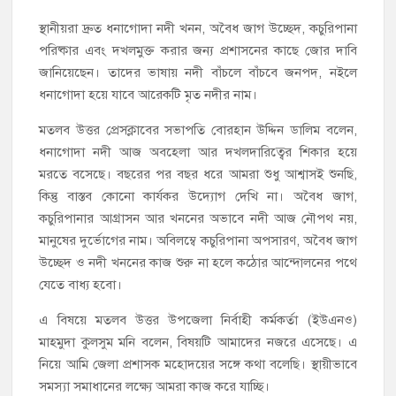
স্থানীয়রা দ্রুত ধনাগোদা নদী খনন, অবৈধ জাগ উচ্ছেদ, কচুরিপানা
পরিষ্কার এবং দখলমুক্ত করার জন্য প্রশাসনের কাছে জোর দাবি
জানিয়েছেন। তাদের ভাষায় নদী বাঁচলে বাঁচবে জনপদ, নইলে
ধনাগোদা হয়ে যাবে আরেকটি মৃত নদীর নাম।
মতলব উত্তর প্রেসক্লাবের সভাপতি বোরহান উদ্দিন ডালিম বলেন,
ধনাগোদা নদী আজ অবহেলা আর দখলদারিত্বের শিকার হয়ে
মরতে বসেছে। বছরের পর বছর ধরে আমরা শুধু আশ্বাসই শুনছি,
কিন্তু বাস্তব কোনো কার্যকর উদ্যোগ দেখি না। অবৈধ জাগ,
কচুরিপানার আগ্রাসন আর খননের অভাবে নদী আজ নৌপথ নয়,
মানুষের দুর্ভোগের নাম। অবিলম্বে কচুরিপানা অপসারণ, অবৈধ জাগ
উচ্ছেদ ও নদী খননের কাজ শুরু না হলে কঠোর আন্দোলনের পথে
যেতে বাধ্য হবো।
এ বিষয়ে মতলব উত্তর উপজেলা নির্বাহী কর্মকর্তা (ইউএনও)
মাহমুদা কুলসুম মনি বলেন, বিষয়টি আমাদের নজরে এসেছে। এ
নিয়ে আমি জেলা প্রশাসক মহোদয়ের সঙ্গে কথা বলেছি। স্থায়ীভাবে
সমস্যা সমাধানের লক্ষ্যে আমরা কাজ করে যাচ্ছি।