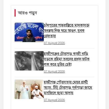
আরও পড়ুন
চাঁদপুরের শাহরাস্তিতে মাদকাসক্ত
অবস্থায় নিজ ঘরে আগুন, যুবক
গ্রেফতার
07 August 2026
হাজীগঞ্জের টোরাগড় কাজী বাড়ি
সড়কে রহিমা ভবনের প্রধান ফটক
লক করে চুরির চেষ্টা
07 August 2026
হাজীগঞ্জ পৌরসভার মেয়র প্রার্থী
অ্যাড. টিটু টোরাগড় পূর্বপাড়া জামে
মসজিদে জুমা আদায়
07 August 2026