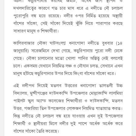
অচল। কচুরিপানার ভয়াবহ জমাট, অবৈধ জাগ স্থাপন ও
দখলদারিত্বের কারণে গত চার মাস ধরে এ নদীতে নৌ চলাচল
পুরোপুরি বন্ধ হয়ে রয়েছে। নদীর ওপর নির্মিত হয়েছে অস্থায়ী
বাঁশের সাঁকো, সেই সাঁকো দিয়েই ঝুঁকি নিয়ে পারাপার করছে
সাধারণ মানুষ ও শিক্ষার্থীরা।
কালিরবাজার নৌকা ঘাটসংলগ্ন ধনাগোদা নদীতে বুধবার (১৪
জানুয়ারি) সরেজমিনে দেখা গেছে, কচুরিপানায় পুরো নদী ঢেকে
গেছে। নৌকা চালানোর মতো খোলা পানির অস্তিত্ব নেই বললেই
চলে। একসময় যেখানে নিয়মিত লঞ্চ ও নৌযান চলত, সেখানে এখন
মানুষ হাঁটছে কচুরিপানার উপর দিয়ে কিংবা বাঁশের সাঁকো ধরে।
এই নদীপথ দিয়েই মতলব উত্তরের ধনাগোদা তালতলী উচ্চ
বিদ্যালয়, মুন্সীগঞ্জের দাউদকান্দি উপজেলার মোল্লাকান্দি লালমিয়া
পাইলট স্কুল অ্যান্ড কলেজের শিক্ষার্থীরা ও দাউদকান্দি, মতলব
উত্তর, গজারিয়া তিন উপজেলার লোকজন নিয়মিত যাতায়াত করত।
কিন্তু নদীতে নৌ চলাচল বন্ধ হয়ে যাওয়ায় এখন দুই উপজেলার
শিক্ষার্থী ও স্থানীয়রা মিলে নদীর দুই পাশে অর্ধেক অর্ধেক করে
বাঁশের সাঁকো তৈরি করেছে।