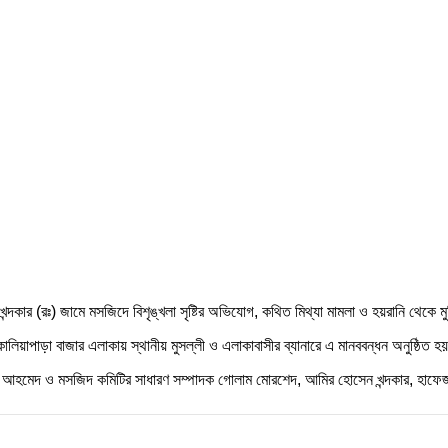
ন্দকার (রঃ) জামে মসজিদে বিশৃঙ্খলা সৃষ্টির অভিযোগ, কথিত মিথ্যা মামলা ও হয়রানি থেকে ম
র কালিয়াপাড়া বাজার এলাকায় স্থানীয় মুসল্লী ও এলাকাবাসীর ব্যানারে এ মানববন্ধন অনুষ
োজ আহমেদ ও মসজিদ কমিটির সাধারণ সম্পাদক গোলাম মোরশেদ, আমির হোসেন খন্দকার, হাফে