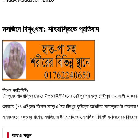
মসজিদে বিশৃঙ্খলা: শাহরাস্তিতে প্রতিবাদ
বিশেষ প্রতিনিধিঃ
চাঁদপুরের শাহরাস্তির মেহের উত্তর ইউনিয়নের দেবীপুর গ্রামস্থ দেবীপুর শাহ্ আলী আকবর খ
শুক্রবার (২৪ এপ্রিল) বিকেল সাড়ে ৫ টায় চাঁদপুর-কুমিল্লা আঞ্চলিক মহাসড়কে উপজেলা
মানববন্ধনে বক্তব্য রাখেন, মসজিদের ইমাম শাহ জাহান খলিফা, বিশিষ্ট সমাজসেবক ফির
আরও পড়ুন