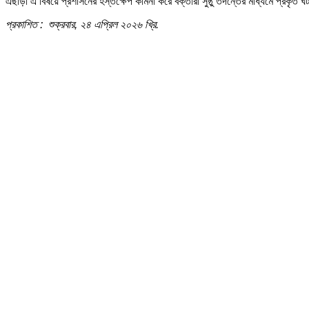
এছাড়া এ বিষয়ে প্রশাসনের হস্তক্ষেপ কামনা করে বক্তারা সুষ্ঠু তদন্তের মাধ্যমে প্রকৃত 
প্রকাশিত : শুক্রবার, ২৪ এপ্রিল ২০২৬ খ্রি.