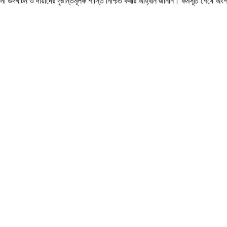
ঘটনা উদঘাটন ও দায়ীদের দৃষ্টান্তমূলক শাস্তি নিশ্চিত করার আহ্বান জানান। কর্মসূচি শেষে অ