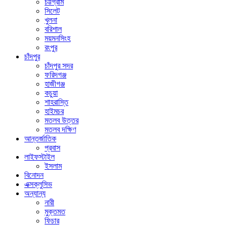
চট্টগ্রাম
সিলেট
খুলনা
বরিশাল
ময়মনসিংহ
রংপুর
চাঁদপুর
চাঁদপুর সদর
ফরিদগঞ্জ
হাজীগঞ্জ
কচুয়া
শাহরাস্তি
হাইমচর
মতলব উত্তর
মতলব দক্ষিণ
আন্তর্জাতিক
প্রবাস
লাইফস্টাইল
ইসলাম
বিনোদন
এক্সক্লুসিভ
অন্যান্য
নারী
মুক্তমত
ফিচার