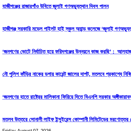
হাজীগঞ্জের রাজারগাঁও উবিতে জুলাই গণঅভ্যুত্থান দিবস পালন
হাজীগঞ্জ সরকারি মডেল পাইলট হাই স্কুল অ্যান্ড কলেজে ‘জুলাই গণঅভ্যুত
‘জনগণের ভোটে নির্বাচিত হয়ে ফরিদগঞ্জের উন্নয়নে কাজ করছি’ : আলহা
নৌ পুলিশ ফাঁড়ির নাকের ডগায় কারেন্ট জালের দাপট, মতলবে প্রকাশ্যে নিষ
‘জনগণের হাতে রাষ্ট্রের মালিকানা ফিরিয়ে দিতে বিএনপি সরকার অঙ্গীকারাবদ
মতলব উত্তরে সোনালী লাইফ ইন্সুইরেন্স কোম্পানী লিমিটেডের মরণোত্তর
Friday, August 07, 2026