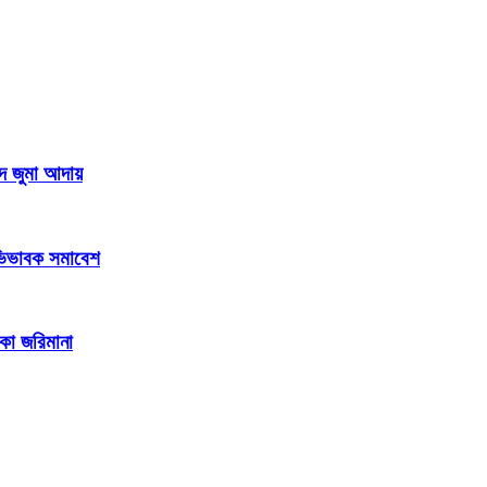
দে জুমা আদায়
 অভিভাবক সমাবেশ
াকা জরিমানা