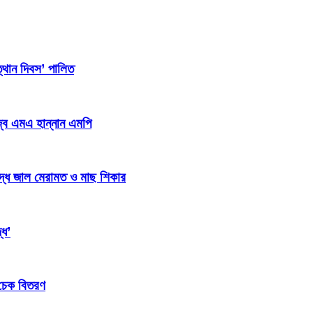
্থান দিবস’ পালিত
জ্ব এমএ হান্নান এমপি
িদ্ধ জাল মেরামত ও মাছ শিকার
্ধ’
 চেক বিতরণ