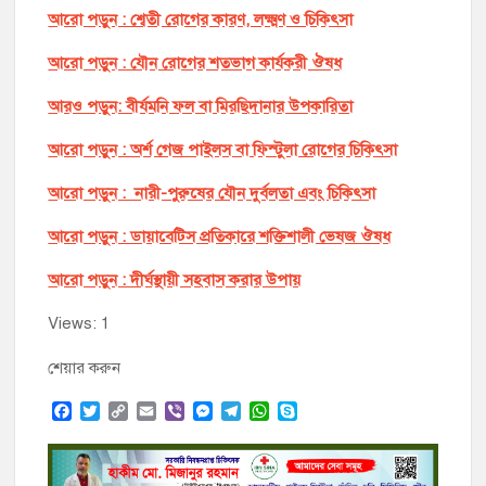
আরো পড়ুন : শ্বেতী রোগের কারণ, লক্ষ্মণ ও চিকিৎসা
আরো পড়ুন : যৌন রোগের শতভাগ কার্যকরী ঔষধ
আরও পড়ুন: বীর্যমনি ফল বা মিরছিদানার উপকারিতা
আরো পড়ুন : অর্শ গেজ পাইলস বা ফিস্টুলা রোগের চিকিৎসা
আরো পড়ুন : নারী-পুরুষের যৌন দুর্বলতা এবং চিকিৎসা
আরো পড়ুন : ডায়াবেটিস প্রতিকারে শক্তিশালী ভেষজ ঔষধ
আরো পড়ুন : দীর্ঘস্থায়ী সহবাস করার উপায়
Views: 1
শেয়ার করুন
F
T
C
E
V
M
T
W
S
a
w
o
m
i
e
e
h
k
c
i
p
a
b
s
l
a
y
e
t
y
i
e
s
e
t
p