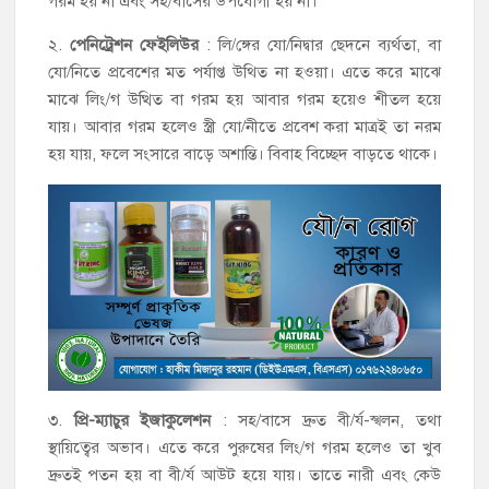
গরম হয় না এবং সহ/বাসের উপযোগী হয় না।
২.
পেনিট্রেশন ফেইলিউর
: লি/ঙ্গের যো/নিদ্বার ছেদনে ব্যর্থতা, বা
যো/নিতে প্রবেশের মত পর্যাপ্ত উথিত না হওয়া। এতে করে মাঝে
মাঝে লিং/গ উত্থিত বা গরম হয় আবার গরম হয়েও শীতল হয়ে
যায়। আবার গরম হলেও স্ত্রী যো/নীতে প্রবেশ করা মাত্রই তা নরম
হয় যায়, ফলে সংসারে বাড়ে অশান্তি। বিবাহ বিচ্ছেদ বাড়তে থাকে।
৩.
প্রি-ম্যাচুর ইজাকুলেশন
: সহ/বাসে দ্রুত বী/র্য-স্খলন, তথা
স্থায়িত্বের অভাব। এতে করে পুরুষের লিং/গ গরম হলেও তা খুব
দ্রুতই পতন হয় বা বী/র্য আউট হয়ে যায়। তাতে নারী এবং কেউ