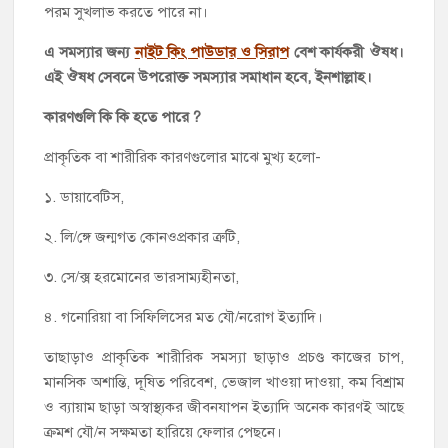
পরম সুখলাভ করতে পারে না।
এ সমস্যার জন্য
নাইট কিং পাউডার ও সিরাপ
বেশ কার্যকরী ঔষধ।
এই ঔষধ সেবনে উপরোক্ত সমস্যার সমাধান হবে, ইনশাল্লাহ।
কারণগুলি কি কি হতে পারে ?
প্রাকৃতিক বা শারীরিক কারণগুলোর মাঝে মুখ্য হলো-
১. ডায়াবেটিস,
২. লি/ঙ্গে জন্মগত কোনওপ্রকার ত্রুটি,
৩. সে/ক্স হরমোনের ভারসাম্যহীনতা,
৪. গনোরিয়া বা সিফিলিসের মত যৌ/নরোগ ইত্যাদি।
তাছাড়াও প্রাকৃতিক শারীরিক সমস্যা ছাড়াও প্রচণ্ড কাজের চাপ,
মানসিক অশান্তি, দূষিত পরিবেশ, ভেজাল খাওয়া দাওয়া, কম বিশ্রাম
ও ব্যায়াম ছাড়া অস্বাস্থ্যকর জীবনযাপন ইত্যাদি অনেক কারণই আছে
ক্রমশ যৌ/ন সক্ষমতা হারিয়ে ফেলার পেছনে।