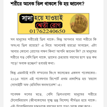
হাজীগঞ্জে শিক্ষার্থীদের লেখাপড়ার মানোন্নয়নে ও উপস্থিতি নিশ্চিতকরণে
শরীরে অনেক তিল থাকলে কি হয় জানেন?
অভিভাবক সমাবেশ
হাজীগঞ্জে অস্বাস্থ্যকর পরিবেশে খাবার প্রস্তুত: ২ হোটেলকে ৪৫ হাজার
টাকা জরিমানা
হাজীগঞ্জে ৬ বছরের শিশুকে ধর্ষণের অভিযোগে কেয়ারটেকার আটক
সব মানুষের শরীরেই তিল থাকে। কিন্তু আপনার সারা শরীরে কি
হাজীগঞ্জের রাজারগাঁও উবিতে জুলাই গণঅভ্যুত্থান দিবস পালন
অসংখ্য তিল রয়েছে? এ নিয়ে অনেকেই হয়তো ভাবছেন, এটা
আবার কোনো রোগের লক্ষণ কিনা! আপনি জানেন কি? যে মানুষের
শরীরে যত বেশি তিল থাকে, তাদের চেহারায় বয়সের ছাপ তত কম
হাজীগঞ্জ সরকারি মডেল পাইলট হাই স্কুল অ্যান্ড কলেজে ‘জুলাই
গণঅভ্যুত্থান দিবস’ পালিত
পড়ে! অবাক হচ্ছেন? হবারই কথা।
কিন্তু এমনটাই দাবি লন্ডনের কিংস কলেজের একদল গবেষকের।
‘জনগণের ভোটে নির্বাচিত হয়ে ফরিদগঞ্জের উন্নয়নে কাজ করছি’ :
২০১৪ সালে এই গবেষণার রিপোর্ট প্রথম প্রকাশিত হয় ‘রয়্যাল
আলহাজ্ব এমএ হান্নান এমপি
সোসাইটি অফ মেডিসিন কনফারেন্স’-এ।
নৌ পুলিশ ফাঁড়ির নাকের ডগায় কারেন্ট জালের দাপট, মতলবে প্রকাশ্যে
গবেষক দলের মতে, বেশি তিলওয়ালা মানুষের শরীরে
নিষিদ্ধ জাল মেরামত ও মাছ শিকার
টেলোমিয়ারস (জীবকোষের সুক্ষ্ম তন্তু বিশেষ) দীর্ঘতর হয়ে থাকে।
এই টেলোমিয়ারস চামড়াকে বয়সের ছাপ পড়া থেকে রক্ষা করে।