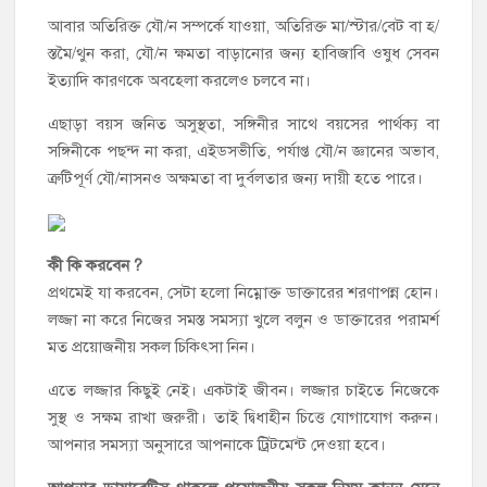
আবার অতিরিক্ত যৌ/ন সম্পর্কে যাওয়া, অতিরিক্ত মা/স্টার/বেট বা হ/
স্তমৈ/থুন করা, যৌ/ন ক্ষমতা বাড়ানোর জন্য হাবিজাবি ওষুধ সেবন
ইত্যাদি কারণকে অবহেলা করলেও চলবে না।
এছাড়া বয়স জনিত অসুস্থতা, সঙ্গিনীর সাথে বয়সের পার্থক্য বা
সঙ্গিনীকে পছন্দ না করা, এইডসভীতি, পর্যাপ্ত যৌ/ন জ্ঞানের অভাব,
ত্রুটিপূর্ণ যৌ/নাসনও অক্ষমতা বা দুর্বলতার জন্য দায়ী হতে পারে।
কী কি করবেন ?
প্রথমেই যা করবেন, সেটা হলো নিম্নোক্ত ডাক্তারের শরণাপন্ন হোন।
লজ্জা না করে নিজের সমস্ত সমস্যা খুলে বলুন ও ডাক্তারের পরামর্শ
মত প্রয়োজনীয় সকল চিকিৎসা নিন।
এতে লজ্জার কিছুই নেই। একটাই জীবন। লজ্জার চাইতে নিজেকে
সুস্থ ও সক্ষম রাখা জরুরী। তাই দ্বিধাহীন চিত্তে যোগাযোগ করুন।
আপনার সমস্যা অনুসারে আপনাকে ট্রিটমেন্ট দেওয়া হবে।