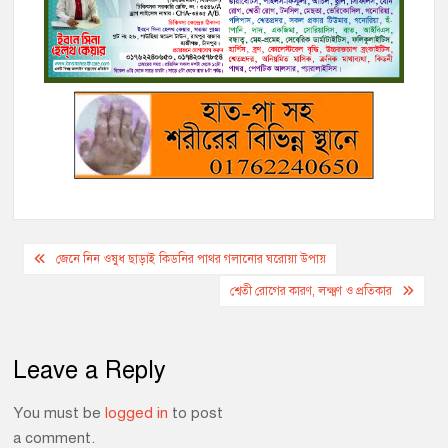
b
t
L
l
r
e
g
s
e
o
e
i
n
r
A
o
r
n
g
a
p
k
k
e
m
p
r
Post
জেনে নিন ওষুধ ছাড়াই কিডনির পাথর গলানোর ঘরোয়া উপায়
navigation
শ্বেতী রোগের কারণ, লক্ষ্মণ ও প্রতিকার
Leave a Reply
You must be
logged in
to post
a comment.