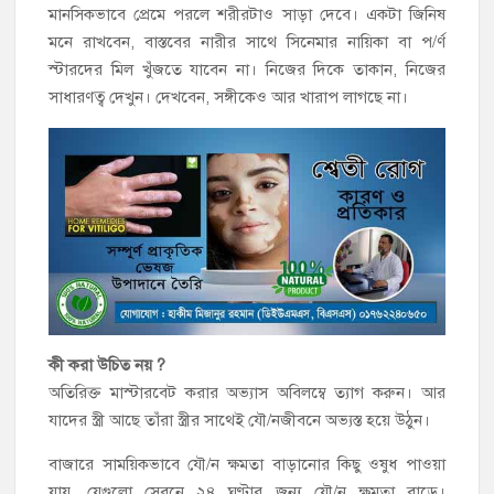
মানসিকভাবে প্রেমে পরলে শরীরটাও সাড়া দেবে। একটা জিনিষ
মনে রাখবেন, বাস্তবের নারীর সাথে সিনেমার নায়িকা বা প/র্ণ
স্টারদের মিল খুঁজতে যাবেন না। নিজের দিকে তাকান, নিজের
সাধারণত্ব দেখুন। দেখবেন, সঙ্গীকেও আর খারাপ লাগছে না।
কী করা উচিত নয় ?
অতিরিক্ত মাস্টারবেট করার অভ্যাস অবিলম্বে ত্যাগ করুন। আর
যাদের স্ত্রী আছে তাঁরা স্ত্রীর সাথেই যৌ/নজীবনে অভ্যস্ত হয়ে উঠুন।
বাজারে সাময়িকভাবে যৌ/ন ক্ষমতা বাড়ানোর কিছু ওষুধ পাওয়া
যায়, যেগুলো সেবনে ২৪ ঘণ্টার জন্য যৌ/ন ক্ষমতা বাড়ে।