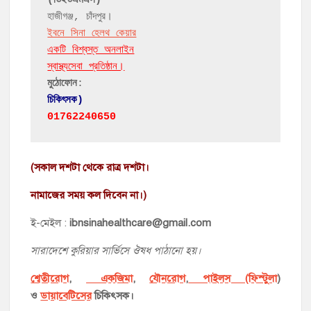
(ডিইউএমএস)
ইবনে সিনা হেলথ কেয়ার
একটি বিশ্বস্ত অনলাইন

স্বাস্থ্যসেবা প্রতিষ্ঠান।
মুঠোফোন
চিকিৎসক)
01762240650
(সকাল দশটা থেকে রাত্র দশটা।
নামাজের সময় কল দিবেন না।)
ই-মেইল :
ibnsinahealthcare@gmail.com
সারাদেশে কুরিয়ার সার্ভিসে ঔষধ পাঠানো হয়।
শ্বেতীরোগ
,
একজিমা
,
যৌনরোগ
,
পাইলস (ফিস্টুলা
)
ও
ডায়াবেটিসের
চিকিৎসক।