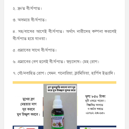
২. দ্রু/ত বী/র্যপাত।
৩. অসময়ে বী/র্যপাত।
৪. সহ/বাসের আগেই বী/র্যপাত। অর্থাৎ নারীদেহ কল্পনা করলেই
বী/র্যপাত হয়ে যাওয়া।
৫. প্রস্রাবের সাথে বী/র্যপাত।
৬. প্রস্রাবের বেগ হলেই বী/র্যপাত। স্বপ্নদোষ। মেহ রোগ।
৭. যৌ/নবাহিত রোগ। যেমন. গনোরিয়া, ক্লামিডিয়া, হার্পিস ইত্যাদি।