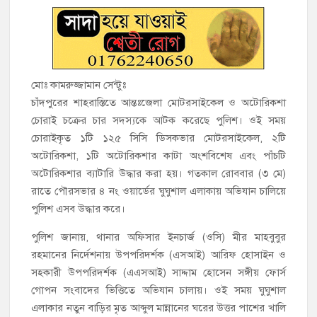
‘জনগণের ভোটে নির্বাচিত হয়ে ফরিদগঞ্জের উন্নয়নে কাজ করছি’ :
আলহাজ্ব এমএ হান্নান এমপি
নৌ পুলিশ ফাঁড়ির নাকের ডগায় কারেন্ট জালের দাপট, মতলবে প্রকাশ্যে
মোঃ কামরুজ্জামান সেন্টুঃ
নিষিদ্ধ জাল মেরামত ও মাছ শিকার
চাঁদপুরের শাহরাস্তিতে আন্তঃজেলা মোটরসাইকেল ও অটোরিকশা
চোরাই চক্রের চার সদস্যকে আটক করেছে পুলিশ। ওই সময়
‘জনগণের হাতে রাষ্ট্রের মালিকানা ফিরিয়ে দিতে বিএনপি সরকার
চোরাইকৃত ১টি ১২৫ সিসি ডিসকভার মোটরসাইকেল, ২টি
অঙ্গীকারাবদ্ধ’
অটোরিকশা, ১টি অটোরিকশার কাটা অংশবিশেষ এবং পাঁচটি
অটোরিকশার ব্যাটারি উদ্ধার করা হয়। গতকাল রোববার (৩ মে)
মতলব উত্তরে সোনালী লাইফ ইন্সুইরেন্স কোম্পানী লিমিটেডের মরণোত্তর
রাতে পৌরসভার ৪ নং ওয়ার্ডের ঘুঘুশাল এলাকায় অভিযান চালিয়ে
চেক বিতরণ
পুলিশ এসব উদ্ধার করে।
হাজীগঞ্জ ডিগ্রি কলেজ গভীর শ্রদ্ধার সঙ্গে জুলাই গণঅভ্যুত্থানের সকল
পুলিশ জানায়, থানার অফিসার ইনচার্জ (ওসি) মীর মাহবুবুর
শহীদকে স্মরণ
রহমানের নির্দেশনায় উপপরিদর্শক (এসআই) আরিফ হোসাইন ও
সহকারী উপপরিদর্শক (এএসআই) সাদ্দাম হোসেন সঙ্গীয় ফোর্স
হাজীগঞ্জের যুবধারা সমবায় ক্ষুদ্রঋণ পুনরায় চালু করে মানুষের আমানতের
গোপন সংবাদের ভিত্তিতে অভিযান চালায়। ওই সময় ঘুঘুশাল
টাকা পরিশোধ করা হবে
এলাকার নতুন বাড়ির মৃত আব্দুল মান্নানের ঘরের উত্তর পাশের খালি