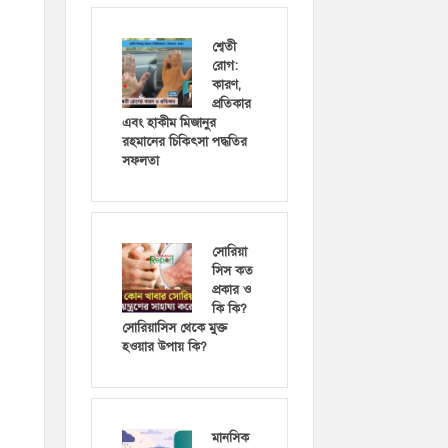
শ্বেতী
রোগ:
কারণ,
প্রতিকার
এবং হাকীম মিজানুর
রহমানের চিকিৎসা পদ্ধতির
সফলতা
সোরিয়া
সিস কত
প্রকার ও
কি কি?
সোরিয়াসিস থেকে মুক্ত
হওয়ার উপায় কি?
মানসিক