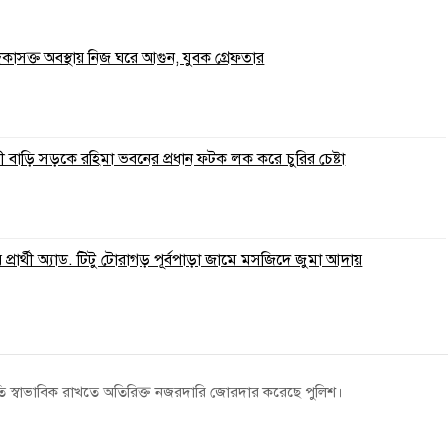
াদকাসক্ত অবস্থায় নিজ ঘরে আগুন, যুবক গ্রেফতার
 বাড়ি সড়কে রহিমা ভবনের প্রধান ফটক লক করে চুরির চেষ্টা
্রার্থী অ্যাড. টিটু টোরাগড় পূর্বপাড়া জামে মসজিদে জুমা আদায়
তি স্বাভাবিক রাখতে অতিরিক্ত নজরদারি জোরদার করেছে পুলিশ।