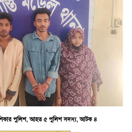
য়নে কাজ করছি’ : আলহাজ্ব এমএ হান্নান এমপি
াপট, মতলবে প্রকাশ্যে নিষিদ্ধ জাল মেরামত ও মাছ শিকার
র শিকার পুলিশ, আহত ৫ পুলিশ সদস্য, আটক ৪