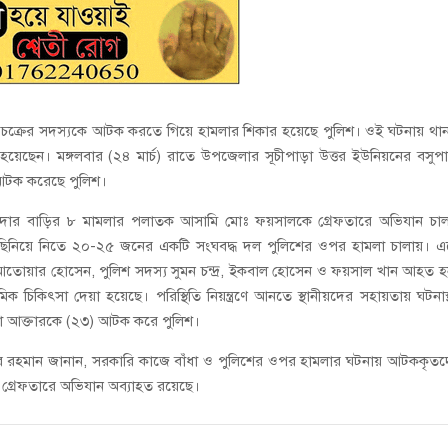
র চক্রের সদস্যকে আটক করতে গিয়ে হামলার শিকার হয়েছে পুলিশ। ওই ঘটনায় থা
েন। মঙ্গলবার (২৪ মার্চ) রাতে উপজেলার সূচীপাড়া উত্তর ইউনিয়নের বসুপা
 আটক করেছে পুলিশ।
ুমদার বাড়ির ৮ মামলার পলাতক আসামি মোঃ ফয়সালকে গ্রেফতারে অভিযান চা
 ছিনিয়ে নিতে ২০-২৫ জনের একটি সংঘবদ্ধ দল পুলিশের ওপর হামলা চালায়। 
আতোয়ার হোসেন, পুলিশ সদস্য সুমন চন্দ্র, ইকবাল হোসেন ও ফয়সাল খান আহত 
াথমিক চিকিৎসা দেয়া হয়েছে। পরিস্থিতি নিয়ন্ত্রণে আনতে স্থানীয়দের সহায়তায় ঘটনাস
ীমা আক্তারকে (২৩) আটক করে পুলিশ।
বুবুর রহমান জানান, সরকারি কাজে বাঁধা ও পুলিশের ওপর হামলার ঘটনায় আটককৃত
র গ্রেফতারে অভিযান অব্যাহত রয়েছে।