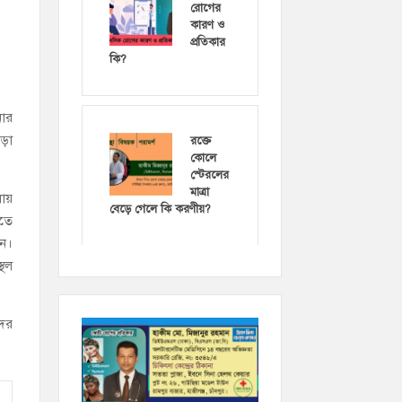
রোগের
কারণ ও
প্রতিকার
কি?
নার
ড়া
রক্তে
কোলে
স্টেরলের
মাত্রা
লায়
বেড়ে গেলে কি করণীয়?
এতে
হন।
্থল
দের