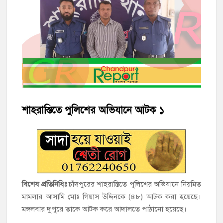
হাজীগঞ্জে ৬ বছরের শিশুকে ধর্ষণের অভিযোগে কেয়ারটেকার আটক
হাজীগঞ্জের রাজারগাঁও উবিতে জুলাই গণঅভ্যুত্থান দিবস পালন
হাজীগঞ্জ সরকারি মডেল পাইলট হাই স্কুল অ্যান্ড কলেজে ‘জুলাই
গণঅভ্যুত্থান দিবস’ পালিত
‘জনগণের ভোটে নির্বাচিত হয়ে ফরিদগঞ্জের উন্নয়নে কাজ করছি’ :
আলহাজ্ব এমএ হান্নান এমপি
শাহরাস্তিতে পুলিশের অভিযানে আটক ১
নৌ পুলিশ ফাঁড়ির নাকের ডগায় কারেন্ট জালের দাপট, মতলবে প্রকাশ্যে
নিষিদ্ধ জাল মেরামত ও মাছ শিকার
‘জনগণের হাতে রাষ্ট্রের মালিকানা ফিরিয়ে দিতে বিএনপি সরকার
অঙ্গীকারাবদ্ধ’
বিশেষ প্রতিনিধিঃ
চাঁদপুরের শাহরাস্তিতে পুলিশের অভিযানে নিয়মিত
মামলার আসামি মোঃ গিয়াস উদ্দিনকে (৪৮) আটক করা হয়েছে।
মতলব উত্তরে সোনালী লাইফ ইন্সুইরেন্স কোম্পানী লিমিটেডের মরণোত্তর
চেক বিতরণ
মঙ্গলবার দুপুরে তাকে আটক করে আদালতে পাঠানো হয়েছে।