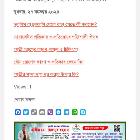
বুধবার, ২৭ নভেম্বর ২০২৪
স্ক্যাবিস বা চুলকানি থেকে রক্ষা পেতে কী করবেন?
ডায়াবেটিস প্রতিকার ও প্রতিরোধে শক্তিশালী ঔষধ
শ্বেতী রোগের কারণ, লক্ষ্মণ ও চিকিৎসা
যৌন রোগের কারণ ও প্রতিকার জেনে নিন
শ্বেতীর সাদা দাগ দূর করার উপায় কি?
Views: 1
শেয়ার করুন
F
T
C
E
V
M
T
W
S
a
w
o
m
i
e
e
h
k
c
i
p
a
b
s
l
a
y
e
t
y
i
e
s
e
t
p
b
t
L
l
r
e
g
s
e