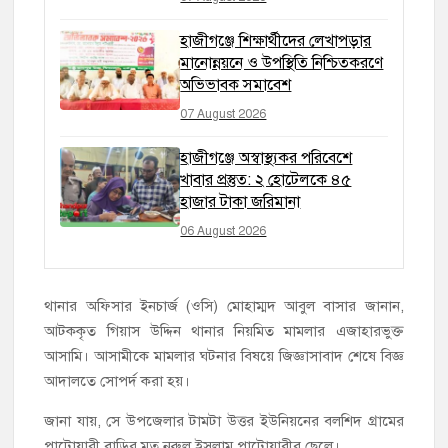
হাজীগঞ্জে শিক্ষার্থীদের লেখাপড়ার
মানোন্নয়নে ও উপস্থিতি নিশ্চিতকরণে
অভিভাবক সমাবেশ
07 August 2026
হাজীগঞ্জে অস্বাস্থ্যকর পরিবেশে
খাবার প্রস্তুত: ২ হোটেলকে ৪৫
হাজার টাকা জরিমানা
06 August 2026
থানার অফিসার ইনচার্জ (ওসি) মোহাম্মদ আবুল বাসার জানান,
আটককৃত গিয়াস উদ্দিন থানার নিয়মিত মামলার এজাহারভুক্ত
আসামি। আসামীকে মামলার ঘটনার বিষয়ে জিজ্ঞাসাবাদ শেষে বিজ্ঞ
আদালতে সোপর্দ করা হয়।
জানা যায়, সে উপজেলার টামটা উত্তর ইউনিয়নের বলশিদ গ্রামের
পাটোয়ারী বাড়ির মৃত নুরুল ইসলাম পাটোয়ারীর ছেলে।