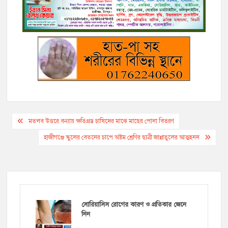
o
e
i
n
r
A
o
r
n
g
a
p
k
k
e
m
p
r
Post
মতলব উত্তরে বন্যায় ক্ষতিগ্রস্ত চাষিদের মাঝে মাছের পোনা বিতরণ
navigation
হাজীগঞ্জে স্কুলের বেতনের চাপে অষ্টম শ্রেণির ছাত্রী জান্নাতুলের আত্মহনন
সোরিয়াসিস রোগের কারণ ও প্রতিকার জেনে
নিন