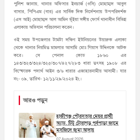
পুলিশ জানায়, থানার অফিসার ইনচার্জ (ওসি) মোহাম্মদ আবুল
বাসার, পিপিএম (বার) এর সার্বিক দিক নির্দেশনায় উপপরিদর্শক
(এস আই) মোহাম্মদ আল আমিন ভূঁইয়া সঙ্গীয় ফোর্স থানাধীন বিভিন্ন
এলাকায় অভিযান পরিচালনা করেন।
ওই সময় উপজেলার টামটা দক্ষিণ ইউনিয়নের উয়ারুক এলাকা
থেকে থানার নিয়মিত মামলার আসামি মোঃ গিয়াস উদ্দিনকে আটক
করে। সে পেনাল কোড ১৮৬০ এর
১৪৩/৩২৩/৩২৪/৩২৫/৩০৭/৪২৭/২৮৩ ধারা তৎসহ ১৯০৮ এর
বিস্ফোরক পদার্থ আইন ৩/৬ ধারার এজাহারনামীয় আসামী। যার
নং- ০৯, তারিখ- ১২/১১/২৯/২০২৪ ইং।
আরও পড়ুন
হাজীগঞ্জ পৌরসভার মেয়র প্রার্থী
অ্যাড. টিটু টোরাগড় পূর্বপাড়া জামে
মসজিদে জুমা আদায়
07 August 2026