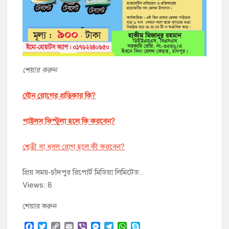
শেয়ার করুন
যৌন রোগের প্রতিকার কি?
পাইলস ফিস্টুলা হলে কি করবেন?
শ্বেতী বা ধবল রোগ হলে কী করবেন?
প্রিয় সময়-চাঁদপুর রিপোর্ট মিডিয়া লিমিটেড.
Views: 8
শেয়ার করুন
F
T
C
E
V
M
T
W
S