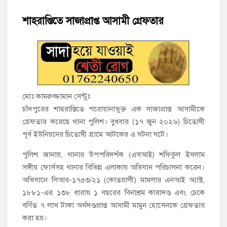
হাজীগঞ্জের টোরাগড় কাজী বাড়ি সড়কে রহিমা ভবনের প্রধান ফটক লক
করে চুরির চেষ্টা
শাহরাস্তিতে সাজাপ্রাপ্ত আসামী গ্রেফতার
হাজীগঞ্জ পৌরসভার মেয়র প্রার্থী অ্যাড. টিটু টোরাগড় পূর্বপাড়া জামে
মসজিদে জুমা আদায়
হাজীগঞ্জে শিক্ষার্থীদের লেখাপড়ার মানোন্নয়নে ও উপস্থিতি নিশ্চিতকরণে
অভিভাবক সমাবেশ
মোঃ কামরুজ্জামান সেন্টুঃ
চাঁদপুরের শাহরাস্তিতে পরোয়ানাভুক্ত এক সাজাপ্রাপ্ত আসামীকে
হাজীগঞ্জে অস্বাস্থ্যকর পরিবেশে খাবার প্রস্তুত: ২ হোটেলকে ৪৫ হাজার
টাকা জরিমানা
গ্রেফতার করেছে থানা পুলিশ। বুধবার (১৭ জুন ২০২৬) চিতোষী
পূর্ব ইউনিয়নের চিতোষী গ্রামে আটকের এ ঘটনা ঘটে।
হাজীগঞ্জে ৬ বছরের শিশুকে ধর্ষণের অভিযোগে কেয়ারটেকার আটক
পুলিশ জানায়, থানার উপপরিদর্শক (এসআই) শফিকুল ইসলাম
হাজীগঞ্জের রাজারগাঁও উবিতে জুলাই গণঅভ্যুত্থান দিবস পালন
সঙ্গীয় ফোর্সসহ থানার বিভিন্ন এলাকায় অভিযান পরিচালনা করেন।
অভিযানে সিআর-১৭৫৩/২১ (কোতয়ালী) মামলার এনআই অ্যাক্ট,
১৮৮১-এর ১৩৮ ধারায় ১ বছরের বিনাশ্রম কারাদণ্ড এবং চেকে
বর্ণিত ৭ লাখ টাকা অর্থদণ্ডপ্রাপ্ত আসামী মামুন হোসেনকে গ্রেফতার
করা হয়।