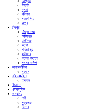
চট্টগ্রাম
সিলেট
খুলনা
বরিশাল
ময়মনসিংহ
রংপুর
চাঁদপুর
চাঁদপুর সদর
ফরিদগঞ্জ
হাজীগঞ্জ
কচুয়া
শাহরাস্তি
হাইমচর
মতলব উত্তর
মতলব দক্ষিণ
আন্তর্জাতিক
প্রবাস
লাইফস্টাইল
ইসলাম
বিনোদন
এক্সক্লুসিভ
অন্যান্য
নারী
মুক্তমত
ফিচার