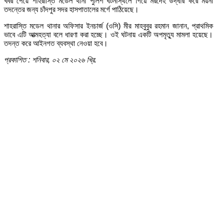
খবর পেয়ে শাহরাস্তি মডেল থানা পুলিশ ঘটনাস্থলে গিয়ে মরদেহ উদ্ধার করে ময়না
তদন্তের জন্য চাঁদপুর সদর হাসপাতালের মর্গে পাঠিয়েছে।
শাহরাস্তি মডেল থানার অফিসার ইনচার্জ (ওসি) মীর মাহবুবুর রহমান জানান, প্রাথমিক
ভাবে এটি আত্মহত্যা বলে ধারণা করা হচ্ছে। ওই ঘটনায় একটি অপমৃত্যু মামলা হয়েছে।
তদন্ত করে আইনগত ব্যবস্থা নেওয়া হবে।
প্রকাশিত : শনিবার, ০২ মে ২০২৬ খ্রি.