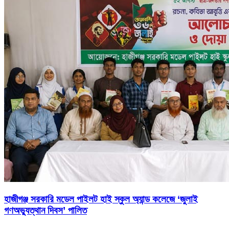
হাজীগঞ্জ সরকারি মডেল পাইলট হাই স্কুল অ্যান্ড কলেজে ‘জুলাই
গণঅভ্যুত্থান দিবস’ পালিত