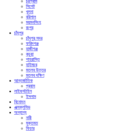
চট্টগ্রাম
সিলেট
খুলনা
বরিশাল
ময়মনসিংহ
রংপুর
চাঁদপুর
চাঁদপুর সদর
ফরিদগঞ্জ
হাজীগঞ্জ
কচুয়া
শাহরাস্তি
হাইমচর
মতলব উত্তর
মতলব দক্ষিণ
আন্তর্জাতিক
প্রবাস
লাইফস্টাইল
ইসলাম
বিনোদন
এক্সক্লুসিভ
অন্যান্য
নারী
মুক্তমত
ফিচার