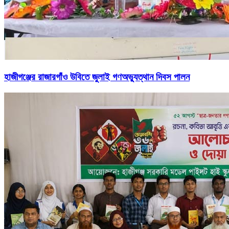
হাজীগঞ্জের রাজারগাঁও উবিতে জুলাই গণঅভ্যুত্থান দিবস পালন