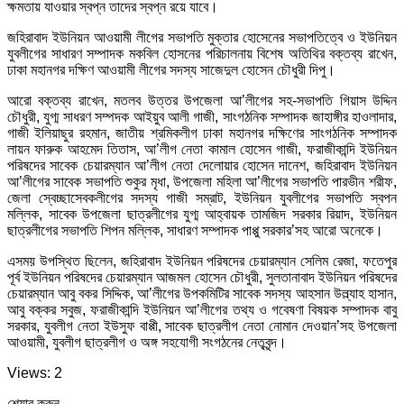
ক্ষমতায় যাওয়ার স্বপ্ন তাদের স্বপ্ন রয়ে যাবে।
জহিরাবাদ ইউনিয়ন আওয়ামী লীগের সভাপতি মুক্তার হোসেনের সভাপতিত্বে ও ইউনিয়ন
যুবলীগের সাধারণ সম্পাদক মকবিল হোসনের পরিচালনায় বিশেষ অতিথির বক্তব্য রাখেন,
ঢাকা মহানগর দক্ষিণ আওয়ামী লীগের সদস্য সাজেদুল হোসেন চৌধুরী দিপু।
আরো বক্তব্য রাখেন, মতলব উত্তর উপজেলা আ’লীগের সহ-সভাপতি গিয়াস উদ্দিন
চৌধুরী, যুগ্ম সাধরণ সম্পদক আইয়ুব আলী গাজী, সাংগঠনিক সম্পাদক জাহাঙ্গীর হাওলাদার,
গাজী ইলিয়াছুর রহমান, জাতীয় শ্রমিকলীগ ঢাকা মহানগর দক্ষিণের সাংগঠনিক সম্পাদক
লায়ন ফারুক আহমেদ তিতাস, আ’লীগ নেতা কামাল হোসেন গাজী, ফরাজীকান্দি ইউনিয়ন
পরিষদের সাবেক চেয়ারম্যান আ’লীগ নেতা দেলোয়ার হোসেন দানেশ, জহিরাবাদ ইউনিয়ন
আ’লীগের সাবেক সভাপতি শুকুর মৃধা, উপজেলা মহিলা আ’লীগের সভাপতি পারভীন শরীফ,
জেলা স্বেচ্ছাসেবকলীগের সদস্য গাজী সম্রাট, ইউনিয়ন যুবলীগের সভাপতি স্বপন
মল্লিক, সাবেক উপজেলা ছাত্রলীগের যুগ্ম আহ্বায়ক তামজিদ সরকার রিয়াদ, ইউনিয়ন
ছাত্রলীগের সভাপতি শিপন মল্লিক, সাধারণ সম্পাদক পাপ্পু সরকার’সহ আরো অনেকে।
এসময় উপস্থিত ছিলেন, জহিরাবাদ ইউনিয়ন পরিষদের চেয়ারম্যান সেলিম রেজা, ফতেপুর
পূর্ব ইউনিয়ন পরিষদের চেয়ারম্যান আজমল হোসেন চৌধুরী, সুলতানাবাদ ইউনিয়ন পরিষদের
চেয়ারম্যান আবু বকর সিদ্দিক, আ’লীগের উপকমিটির সাবেক সদস্য আহসান উল্ল্যাহ হাসান,
আবু বক্কর সবুজ, ফরাজীকান্দি ইউনিয়ন আ’লীগের তথ্য ও গবেষণা বিষয়ক সম্পাদক বাবু
সরকার, যুবলীগ নেতা ইউসুফ বাপ্পী, সাবেক ছাত্রলীগ নেতা নোমান দেওয়ান’সহ উপজেলা
আওয়ামী, যুবলীগ ছাত্রলীগ ও অঙ্গ সহযোগী সংগঠনের নেতৃবৃন্দ।
Views: 2
শেয়ার করুন