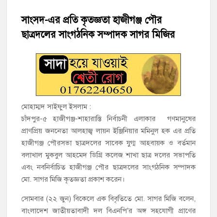
চাঁদপুরের শাহরাস্তিতে মাদকাসক্ত অবস্থায় নিজ ঘরে আগুন, যুবক গ্রেফতার
সাংসদ-এর প্রতি কৃতজ্ঞতা হাজীগঞ্জ পৌর
ছাত্রদলের সাংগঠনিক সম্পাদক সাগর মিজির
হাজীগঞ্জের টোরাগড় কাজী বাড়ি সড়কে রহিমা ভবনের প্রধান ফটক লক
করে চুরির চেষ্টা
হাজীগঞ্জ পৌরসভার মেয়র প্রার্থী অ্যাড. টিটু টোরাগড় পূর্বপাড়া জামে
মসজিদে জুমা আদায়
হাজীগঞ্জে শিক্ষার্থীদের লেখাপড়ার মানোন্নয়নে ও উপস্থিতি নিশ্চিতকরণে
মোহাম্মদ সাইফুল ইসলাম :
অভিভাবক সমাবেশ
চাঁদপুর-৫ হাজীগঞ্জ-শাহারাস্তি নির্বাচনী এলাকার গণমানুষের
প্রাণপ্রিয় জননেতা আলহাজ্ব লায়ন ইঞ্জিনিয়ার মমিনুল হক এর প্রতি
হাজীগঞ্জে অস্বাস্থ্যকর পরিবেশে খাবার প্রস্তুত: ২ হোটেলকে ৪৫ হাজার
হাজীগঞ্জ পৌরসভা ছাত্রদলের সাবেক যুগ্ম আহবায়ক ও বর্তমান
টাকা জরিমানা
বলাখাল মুকবুল আহমেদ ডিগ্রি কলেজ শাখা ছাত্র দলের সভাপতি
এবং নবনির্বাচিত হাজীগঞ্জ পৌর ছাত্রদলের সাংগঠনিক সম্পাদক
হাজীগঞ্জে ৬ বছরের শিশুকে ধর্ষণের অভিযোগে কেয়ারটেকার আটক
মো. সাগর মিজি কৃতজ্ঞতা প্রকাশ করেন।
সোমবার (২২ জুন) বিকেলে এক বিবৃতিতে মো. সাগর মিজি বলেন,
বাংলাদেশ জাতীয়তাবাদী দল বিএনপি’র অঙ্গ সহযোগী প্রাণের