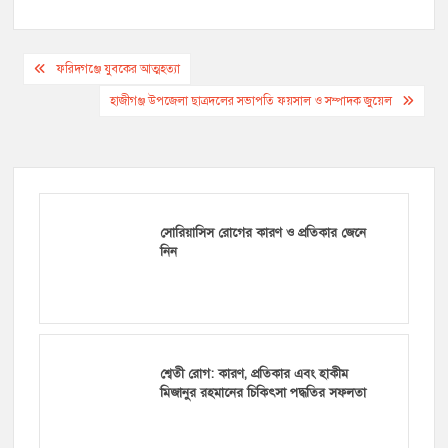
Post
ফরিদগঞ্জে যুবকের আত্মহত্যা
navigation
হাজীগঞ্জ উপজেলা ছাত্রদলের সভাপতি ফয়সাল ও সম্পাদক জুয়েল
সোরিয়াসিস রোগের কারণ ও প্রতিকার জেনে
নিন
শ্বেতী রোগ: কারণ, প্রতিকার এবং হাকীম
মিজানুর রহমানের চিকিৎসা পদ্ধতির সফলতা