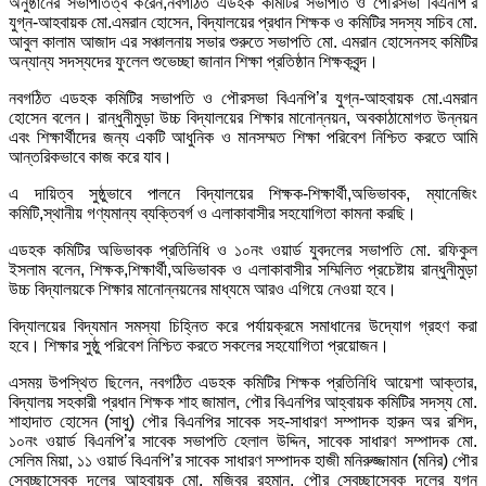
অনুষ্ঠানের সভাপতিত্ব করেন,নবগঠিত এডহক কমিটির সভাপতি ও পৌরসভা বিএনপি’র
যুগ্ন-আহবায়ক মো.এমরান হোসেন, বিদ্যালয়ের প্রধান শিক্ষক ও কমিটির সদস্য সচিব মো.
আবুল কালাম আজাদ এর সঞ্চালনায় সভার শুরুতে সভাপতি মো. এমরান হোসেনসহ কমিটির
অন্যান্য সদস্যদের ফুলেল শুভেচ্ছা জানান শিক্ষা প্রতিষ্ঠান শিক্ষকবৃন্দ।
নবগঠিত এডহক কমিটির সভাপতি ও পৌরসভা বিএনপি’র যুগ্ন-আহবায়ক মো.এমরান
হোসেন বলেন। রান্ধুনীমুড়া উচ্চ বিদ্যালয়ের শিক্ষার মানোন্নয়ন, অবকাঠামোগত উন্নয়ন
এবং শিক্ষার্থীদের জন্য একটি আধুনিক ও মানসম্মত শিক্ষা পরিবেশ নিশ্চিত করতে আমি
আন্তরিকভাবে কাজ করে যাব।
এ দায়িত্ব সুষ্ঠুভাবে পালনে বিদ্যালয়ের শিক্ষক-শিক্ষার্থী,অভিভাবক, ম্যানেজিং
কমিটি,স্থানীয় গণ্যমান্য ব্যক্তিবর্গ ও এলাকাবাসীর সহযোগিতা কামনা করছি।
এডহক কমিটির অভিভাবক প্রতিনিধি ও ১০নং ওয়ার্ড যুবদলের সভাপতি মো. রফিকুল
ইসলাম বলেন, শিক্ষক,শিক্ষার্থী,অভিভাবক ও এলাকাবাসীর সম্মিলিত প্রচেষ্টায় রান্ধুনীমুড়া
উচ্চ বিদ্যালয়কে শিক্ষার মানোন্নয়নের মাধ্যমে আরও এগিয়ে নেওয়া হবে।
বিদ্যালয়ের বিদ্যমান সমস্যা চিহ্নিত করে পর্যায়ক্রমে সমাধানের উদ্যোগ গ্রহণ করা
হবে। শিক্ষার সুষ্ঠু পরিবেশ নিশ্চিত করতে সকলের সহযোগিতা প্রয়োজন।
এসময় উপস্থিত ছিলেন, নবগঠিত এডহক কমিটির শিক্ষক প্রতিনিধি আয়েশা আক্তার,
বিদ্যালয় সহকারী প্রধান শিক্ষক শাহ জামাল, পৌর বিএনপির আহ্বায়ক কমিটির সদস্য মো.
শাহাদাত হোসেন (সাধু) পৌর বিএনপির সাবেক সহ-সাধারণ সম্পাদক হারুন অর রশিদ,
১০নং ওয়ার্ড বিএনপি’র সাবেক সভাপতি হেলাল উদ্দিন, সাবেক সাধারণ সম্পাদক মো.
সেলিম মিয়া, ১১ ওয়ার্ড বিএনপি’র সাবেক সাধারণ সম্পাদক হাজী মনিরুজ্জামান (মনির) পৌর
স্বেচ্ছাসেবক দলের আহবায়ক মো. মজিবুর রহমান, পৌর স্বেচ্ছাসেবক দলের যুগ্ন