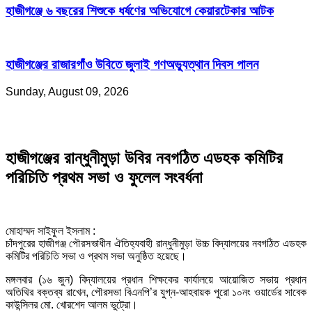
হাজীগঞ্জে ৬ বছরের শিশুকে ধর্ষণের অভিযোগে কেয়ারটেকার আটক
হাজীগঞ্জের রাজারগাঁও উবিতে জুলাই গণঅভ্যুত্থান দিবস পালন
Sunday, August 09, 2026
হাজীগঞ্জের রান্ধুনীমুড়া উবির নবগঠিত এডহক কমিটির
পরিচিতি প্রথম সভা ও ফুলেল সংবর্ধনা
মোহাম্মদ সাইফুল ইসলাম :
চাঁদপুরের হাজীগঞ্জ পৌরসভাধীন ঐতিহ্যবাহী রান্ধুনীমুড়া উচ্চ বিদ্যালয়ের নবগঠিত এডহক
কমিটির পরিচিতি সভা ও প্রথম সভা অনুষ্ঠিত হয়েছে।
মঙ্গলবার (১৬ জুন) বিদ্যালয়ের প্রধান শিক্ষকের কার্যালয়ে আয়োজিত সভায় প্রধান
অতিথির বক্তব্য রাখেন, পৌরসভা বিএনপি’র যুগ্ন-আহবায়ক পুরো ১০নং ওয়ার্ডের সাবেক
কাউন্সিলর মো. খোরশেদ আলম ভুট্রো।