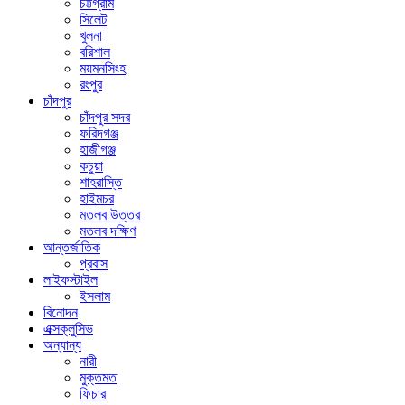
চট্টগ্রাম
সিলেট
খুলনা
বরিশাল
ময়মনসিংহ
রংপুর
চাঁদপুর
চাঁদপুর সদর
ফরিদগঞ্জ
হাজীগঞ্জ
কচুয়া
শাহরাস্তি
হাইমচর
মতলব উত্তর
মতলব দক্ষিণ
আন্তর্জাতিক
প্রবাস
লাইফস্টাইল
ইসলাম
বিনোদন
এক্সক্লুসিভ
অন্যান্য
নারী
মুক্তমত
ফিচার