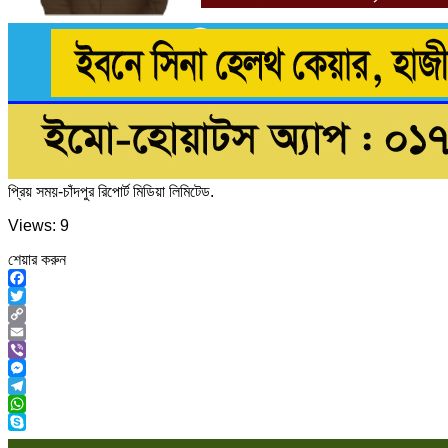
প্রিয় সময়-চাঁদপুর রিপোর্ট মিডিয়া লিমিটেড.
Views: 9
শেয়ার করুন
Facebook
Twitter
Copy
Link
Email
Viber
Messenger
Telegram
WhatsApp
Skype