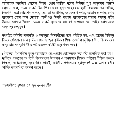
আহবায়ক আরজিল হোসেন দিনার, পৌর শ্রমিক দলের সিনিয়র যুগ্ম আহ্বায়ক মারুফ
হোসেন লারা, ১১নং ওয়ার্ড বিএনপির সাবেক যুগ্ন আহবায়ক হাজী কামরুজ্জামান মানিক,
বিএনপি নেতা খোরশেদ আলম, মো. জসিম উদ্দিন, জহিরুল ইসলাম, আজাদ জমদ্দার, পৌর
ছাত্রদল নেতা নয়ন মোল্লা, হাজীগঞ্জ ডিগ্রী কলেজ ছাত্রদলের সাবেক সদস্য সচিব
ইমরান হোসেন সৈকত, ১০নং ওয়ার্ড যুবদলের সাধারণ সম্পাদক মো. জহির হোসেনসহ
অন্যান্য নেতৃবৃন্দ।
নবগঠিত কমিটির সভাপতি ও সদস্যরা শিক্ষার্থীদের সঙ্গে পরিচিত হন, এবং তাদের বিভিন্ন
বিষয়ে খোঁজখবর নেন। উল্লেখ্য, ৪ জুন কুমিল্লা শিক্ষা বোর্ড রান্ধুনীমুড়া উচ্চ বিদ্যালয়ের
জন্য চার সদস্যবিশিষ্ট একটি এডহক কমিটি অনুমোদন করে।
পৌরসভা বিএনপি’র যুগ্ন-আহবায়ক মো.এমরান হোসেনকে সভাপতি মনোনীত করা হয়।
দায়িত্ব গ্রহণের পর তিনি বিদ্যালয়ের উন্নয়ন ও মানসম্মত শিক্ষার পরিবেশ নিশ্চিত করতে
শিক্ষক, অভিভাবক, ম্যানেজিং কমিটি, স্থানীয় গণ্যমান্য ব্যক্তিবর্গ এবং এলাকাবাসীর
সার্বিক সহযোগিতা কামনা করেন।
প্রকাশিত : বুধবার, ১৭ জুন ২০২৬ খ্রি