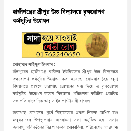
চাঁদপুরের শাহরাস্তিতে মাদকাসক্ত অবস্থায় নিজ ঘরে আগুন, যুবক গ্রেফতার
হাজীগঞ্জের শ্রীপুর উচ্চ বিদ্যালয়ে বৃক্ষরোপণ
কর্মসূচির উদ্বোধন
হাজীগঞ্জের টোরাগড় কাজী বাড়ি সড়কে রহিমা ভবনের প্রধান ফটক লক
করে চুরির চেষ্টা
হাজীগঞ্জ পৌরসভার মেয়র প্রার্থী অ্যাড. টিটু টোরাগড় পূর্বপাড়া জামে
মসজিদে জুমা আদায়
হাজীগঞ্জে শিক্ষার্থীদের লেখাপড়ার মানোন্নয়নে ও উপস্থিতি নিশ্চিতকরণে
মোহাম্মদ সাইফুল ইসলাম :
অভিভাবক সমাবেশ
চাঁদপুরের হাজীগঞ্জে বাকিলা ইউনিয়নের শ্রীপুর উচ্চ বিদ্যালয়ে
বৃক্ষরোপণ কর্মসূচির উদ্বোধন করা হয়েছে। সোমবার (২৯ জুন)
হাজীগঞ্জে অস্বাস্থ্যকর পরিবেশে খাবার প্রস্তুত: ২ হোটেলকে ৪৫ হাজার
বিদ্যালয়ে প্রাঙ্গণে চারাগাছ রোপনের মধ্য দিয়ে এ বৃক্ষরোপণ
টাকা জরিমানা
কর্মসূচীর উদ্বোধন করেন বিদ্যালয় পরিচালনা কমিটির প্রস্তাবিত
সভাপতি সাংবাদিক আবু সাইদ পাটোয়ারী রাসেল।
হাজীগঞ্জে ৬ বছরের শিশুকে ধর্ষণের অভিযোগে কেয়ারটেকার আটক
চারাগাছ রোপনের পূর্বে বিদ্যালয়ের প্রধান শিক্ষক আশিষ চন্দ্র
মজুমদারের উপস্থাপনায় আলোচনা সভা অনুষ্ঠিত হয়। সভায়
জলবায়ু পরিবর্তনের বিরূপ প্রভাব মোকাবিলা, পরিবেশের ভারসাম্য