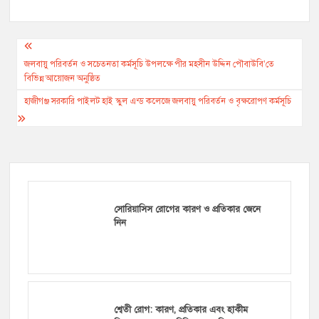
Post
navigation
জলবায়ু পরিবর্তন ও সচেতনতা কর্মসূচি উপলক্ষে পীর মহসীন উদ্দিন পৌবাউবি’তে
বিভিন্ন আয়োজন অনুষ্ঠিত
হাজীগঞ্জ সরকারি পাইলট হাই স্কুল এন্ড কলেজে জলবায়ু পরিবর্তন ও বৃক্ষরোপণ কর্মসূচি
সোরিয়াসিস রোগের কারণ ও প্রতিকার জেনে
নিন
শ্বেতী রোগ: কারণ, প্রতিকার এবং হাকীম