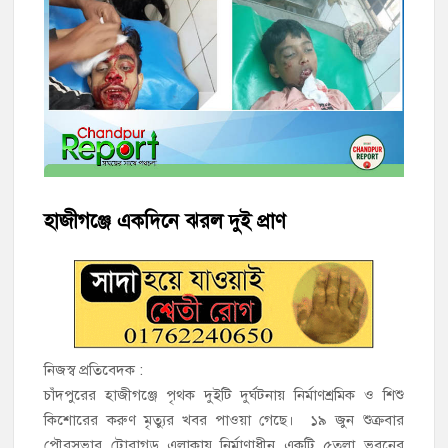
হাজীগঞ্জে শিক্ষার্থীদের লেখাপড়ার মানোন্নয়নে ও উপস্থিতি নিশ্চিতকরণে
অভিভাবক সমাবেশ
হাজীগঞ্জে অস্বাস্থ্যকর পরিবেশে খাবার প্রস্তুত: ২ হোটেলকে ৪৫ হাজার
টাকা জরিমানা
হাজীগঞ্জে ৬ বছরের শিশুকে ধর্ষণের অভিযোগে কেয়ারটেকার আটক
হাজীগঞ্জের রাজারগাঁও উবিতে জুলাই গণঅভ্যুত্থান দিবস পালন
হাজীগঞ্জে একদিনে ঝরল দুই প্রাণ
হাজীগঞ্জ সরকারি মডেল পাইলট হাই স্কুল অ্যান্ড কলেজে ‘জুলাই
গণঅভ্যুত্থান দিবস’ পালিত
‘জনগণের ভোটে নির্বাচিত হয়ে ফরিদগঞ্জের উন্নয়নে কাজ করছি’ :
আলহাজ্ব এমএ হান্নান এমপি
নিজস্ব প্রতিবেদক :
নৌ পুলিশ ফাঁড়ির নাকের ডগায় কারেন্ট জালের দাপট, মতলবে প্রকাশ্যে
চাঁদপুরের হাজীগঞ্জে পৃথক দুইটি দুর্ঘটনায় নির্মাণশ্রমিক ও শিশু
নিষিদ্ধ জাল মেরামত ও মাছ শিকার
কিশোরের করুণ মৃত্যুর খবর পাওয়া গেছে। ১৯ জুন শুক্রবার
পৌরসভার টোরাগড় এলাকায় নির্মাণাধীন একটি ৫তলা ভবনের