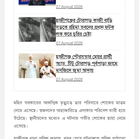
07 August 2026
হাজীগঞ্জের টোরাগড় কাজী বাড়ি
সড়কে রহিমা ভবনের প্রধান ফটক
লক করে চুরির চেষ্টা
07 August 2026
হাজীগঞ্জ পৌরসভার মেয়র প্রার্থী
অ্যাড. টিটু টোরাগড় পূর্বপাড়া জামে
মসজিদে জুমা আদায়
07 August 2026
মহিন সরকারের আকস্মিক মৃত্যুতে তার পরিবারে শোকের মাতম
নেমে এসেছে। স্বজনদের আহাজারিতে এলাকার পরিবেশ ভারী হয়ে
উঠেছে। স্থানীয়দের মধ্যেও এ ঘটনায় গভীর শোকের ছায়া নেমে
এসেছে।
হাজীগঞ্জ থানা পুলিশ জানায়, খবর পেয়ে ঘটনাস্থলে পুলিশ পাঠানো