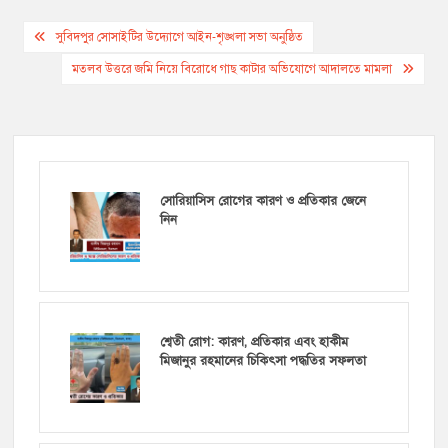
navigation
মতলব উত্তরে জমি নিয়ে বিরোধে গাছ কাটার অভিযোগে আদালতে মামলা
সোরিয়াসিস রোগের কারণ ও প্রতিকার জেনে
নিন
শ্বেতী রোগ: কারণ, প্রতিকার এবং হাকীম
মিজানুর রহমানের চিকিৎসা পদ্ধতির সফলতা
সোরিয়াসিস কত প্রকার ও কি কি? সোরিয়াসিস