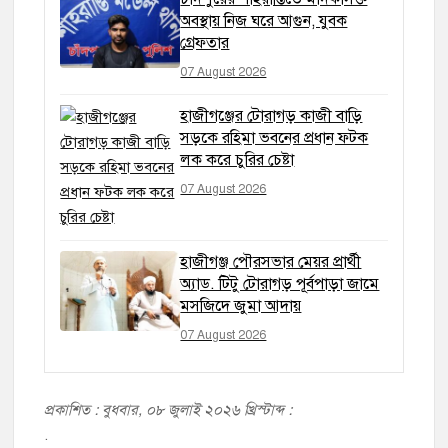
অবস্থায় নিজ ঘরে আগুন, যুবক
গ্রেফতার
07 August 2026
হাজীগঞ্জের টোরাগড় কাজী বাড়ি
সড়কে রহিমা ভবনের প্রধান ফটক
লক করে চুরির চেষ্টা
07 August 2026
হাজীগঞ্জ পৌরসভার মেয়র প্রার্থী
অ্যাড. টিটু টোরাগড় পূর্বপাড়া জামে
মসজিদে জুমা আদায়
07 August 2026
প্রকাশিত : বুধবার, ০৮ জুলাই ২০২৬ খ্রিস্টাব্দ :
.