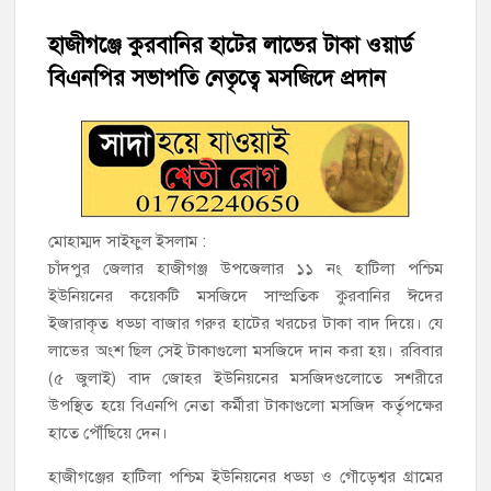
হাজীগঞ্জে শিক্ষার্থীদের লেখাপড়ার মানোন্নয়নে ও উপস্থিতি নিশ্চিতকরণে
অভিভাবক সমাবেশ
হাজীগঞ্জে কুরবানির হাটের লাভের টাকা ওয়ার্ড
বিএনপির সভাপতি নেতৃত্বে মসজিদে প্রদান
হাজীগঞ্জে অস্বাস্থ্যকর পরিবেশে খাবার প্রস্তুত: ২ হোটেলকে ৪৫ হাজার
টাকা জরিমানা
হাজীগঞ্জে ৬ বছরের শিশুকে ধর্ষণের অভিযোগে কেয়ারটেকার আটক
হাজীগঞ্জের রাজারগাঁও উবিতে জুলাই গণঅভ্যুত্থান দিবস পালন
মোহাম্মদ সাইফুল ইসলাম :
হাজীগঞ্জ সরকারি মডেল পাইলট হাই স্কুল অ্যান্ড কলেজে ‘জুলাই
চাঁদপুর জেলার হাজীগঞ্জ উপজেলার ১১ নং হাটিলা পশ্চিম
গণঅভ্যুত্থান দিবস’ পালিত
ইউনিয়নের কয়েকটি মসজিদে সাম্প্রতিক কুরবানির ঈদের
ইজারাকৃত ধড্ডা বাজার গরুর হাটের খরচের টাকা বাদ দিয়ে। যে
‘জনগণের ভোটে নির্বাচিত হয়ে ফরিদগঞ্জের উন্নয়নে কাজ করছি’ :
লাভের অংশ ছিল সেই টাকাগুলো মসজিদে দান করা হয়। রবিবার
আলহাজ্ব এমএ হান্নান এমপি
(৫ জুলাই) বাদ জোহর ইউনিয়নের মসজিদগুলোতে সশরীরে
উপস্থিত হয়ে বিএনপি নেতা কর্মীরা টাকাগুলো মসজিদ কর্তৃপক্ষের
নৌ পুলিশ ফাঁড়ির নাকের ডগায় কারেন্ট জালের দাপট, মতলবে প্রকাশ্যে
হাতে পৌঁছিয়ে দেন।
নিষিদ্ধ জাল মেরামত ও মাছ শিকার
হাজীগঞ্জের হাটিলা পশ্চিম ইউনিয়নের ধড্ডা ও গৌড়েশ্বর গ্রামের