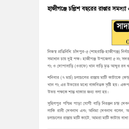
হাজীগঞ্জে ৬ বছরের শিশুকে ধর্ষণের অভিযোগ
হাজীগঞ্জে চল্লিশ বছরের রাস্তার সমস্যা
হাজীগঞ্জের রাজারগাঁও উবিতে জুলাই গণঅভ্যুত্
নিজস্ব প্রতিনিধি: চাঁদপুর-৫ (শাহরাস্তি-হাজীগঞ্জ) নির
সমাধান চায় দুই পক্ষ। হাজীগঞ্জ উপজেলা ৫ নং সদর ইউনি
গং ও দোপাবাড়ি (ওরফে) খান বাড়ি মৃত আব্দুর রব খা
শনিবার (৭ মার্চ) চলাচলের রাস্তায় মাটি কাটাকে কেন্দ
খান গং এর উভয়ের মধ্যে বাকবিতক সৃষ্টি হয়। একপর্
উভয় পক্ষকে শান্ত থাকার জন্য বলা হয়।
সুহিলপুর পশ্চিম পাড়া যোগী বাড়ি নিরঞ্জন চন্দ্র 
লাকি রানী দেবনাথ এবং অনিমা দেবনাথ বলেন, আমা
চলাচলের রাস্তায় মাটি কাটে, আমরা মাটি কাটায় বাধা