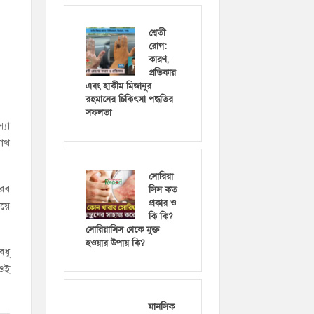
শ্বেতী
রোগ:
কারণ,
প্রতিকার
এবং হাকীম মিজানুর
রহমানের চিকিৎসা পদ্ধতির
সফলতা
্যা
নাথ
সোরিয়া
 রব
সিস কত
প্রকার ও
িয়ে
কি কি?
সোরিয়াসিস থেকে মুক্ত
হওয়ার উপায় কি?
বধূ
 ওই
মানসিক