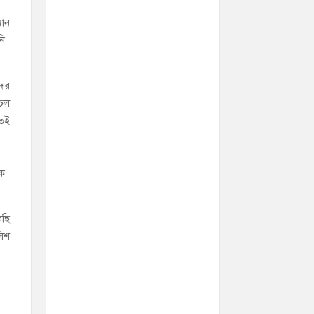
যান
নি।
দের
াচল
তেই
োক।
েছি
লিশ