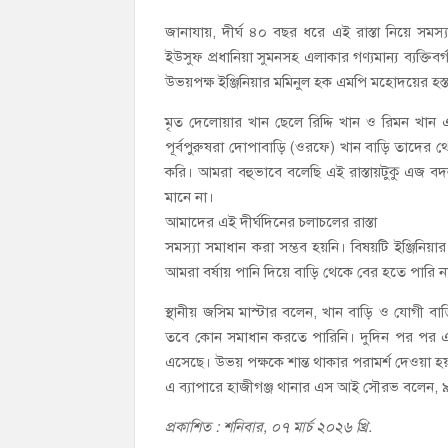
জানাযায়, দীর্ঘ ৪০ বছর ধরে এই রাস্তা নিয়ে সমস্
ইউসুফ প্রধানিয়া সুমনসহ এলাকার গণ্যমান্য ব্যক্ত
উভয়পক্ষ ইঞ্জিনিয়ার মমিনুল হক এমপি মহোদয়ের হস্ত
মৃত দেলোয়ার খান ছেলে রিদ্দি খান ও রিমন খা
পূর্বপুরুষরা দোপাবাড়ি (ওরফে) খান বাড়ি তাদের থে
করি। আমরা বহুভাবে বলেছি এই রাস্তায়টুকু এজ 
মানে না।
আমাদের এই দীর্ঘদিনের চলাচলের রাস্তা
সমস্যা সমাধান করা সম্ভব হয়নি। বিষয়টি ইঞ্জিন
আমরা বর্ষায় পানি দিয়ে বাড়ি থেকে বের হতে পারি 
স্থানীয় জসিম মাস্টার বলেন, খান বাড়ি ও যোগী বাড
তবে কোন সমাধান করতে পারিনি। দুদিন পর পর এদের 
এসেছে। উভয় পক্ষকে শান্ত থাকার পরামর্শ দেওয়া হয
এ ব্যাপারে হাজীগঞ্জ থানার এস আই সৌরভ বলেন, ৯৯
প্রকাশিত : শনিবার, ০৭ মার্চ ২০২৬ খ্রি.