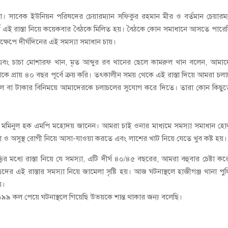
যা। সাবেক ইউনিয়ন পরিষদের চেয়ারম্যান সফিকুর রহমান মীর ও বর্তমান চেয়ারম্
িবর্গ এই রাস্তা নিয়ে কয়েকবার বৈঠকে মিলিত হয়। বৈঠকে কোন সমাধানে আসতে পারে
ক্ষেপে দীর্ঘদিনের এই সমস্যা সমাধান চায়।
ন এবং চাচা মোশারফ খান, মৃত আব্দুর রব খানের ছেলে কামরুল খান বলেন, আমা
কে প্রায় ৪০ বছর পূর্বে ক্রয় করি। তৎকালীন সময় থেকে এই রাস্তা দিয়ে আমরা চল
বদল বা টাকার বিনিময়ে আমাদেরকে চলাচলের সুযোগ করে দিতে। তারা কোন কিছু
িয়ার মমিনুল হক এমপি মহোদয় জানেন। আমরা চাই ওনার মাধ্যমে সমস্যা সমাধান হ
না ও অসুস্থ রোগী নিয়ে আসা-যাওয়া করতে এবং লাশের খাট নিয়ে যেতে খুব কষ্ট হয়।
়ির মধ্যে রাস্তা নিয়ে যে সমস্যা, এটি দীর্ঘ ৪০/৪৫ বছরের, আমরা বহুবার চেষ্টা কর
এই রাস্তার সমস্যা নিয়ে জামেলা সৃষ্টি হয়। আজ ঘটনাস্থলে হাজীগঞ্জ থানা পু
়।
৯ কল পেয়ে ঘটনাস্থলে গিয়েছি উভয়কে শান্ত থাকার জন্য বলেছি।