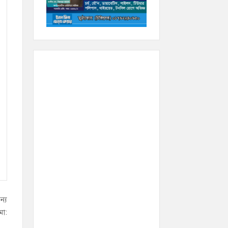
ন্য
মো: