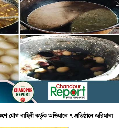
ে কেয়ারটেকার আটক
থান দিবস পালন
ষণে যৌথ বাহিনী কর্তৃক অভিযানে ৭ প্রতিষ্ঠানে জরিমানা