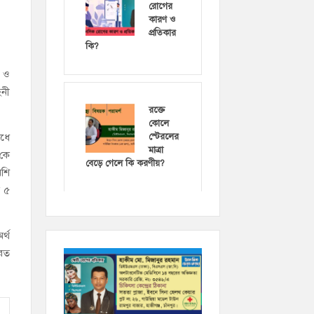
রোগের
কারণ ও
প্রতিকার
কি?
ল ও
িনী
রক্তে
কোলে
াধে
স্টেরলের
মাত্রা
 কে
বেড়ে গেলে কি করণীয়?
েশি
ে ৫
র্থ
িরত