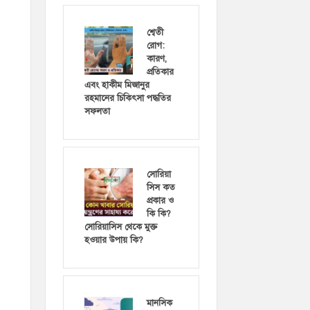
শ্বেতী
রোগ:
কারণ,
প্রতিকার
এবং হাকীম মিজানুর
রহমানের চিকিৎসা পদ্ধতির
সফলতা
সোরিয়া
সিস কত
প্রকার ও
কি কি?
সোরিয়াসিস থেকে মুক্ত
হওয়ার উপায় কি?
মানসিক