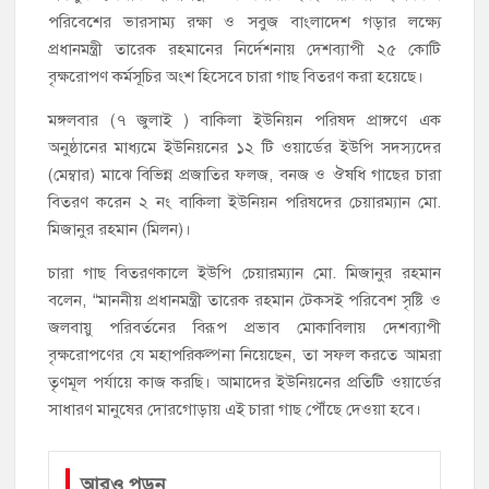
হাজীগঞ্জ পৌরসভার মেয়র প্রার্থী অ্যাড. টিটু টোরাগড় পূর্বপাড়া জামে
পরিবেশের ভারসাম্য রক্ষা ও সবুজ বাংলাদেশ গড়ার লক্ষ্যে
মসজিদে জুমা আদায়
প্রধানমন্ত্রী তারেক রহমানের নির্দেশনায় দেশব্যাপী ২৫ কোটি
বৃক্ষরোপণ কর্মসূচির অংশ হিসেবে চারা গাছ বিতরণ করা হয়েছে।
হাজীগঞ্জে শিক্ষার্থীদের লেখাপড়ার মানোন্নয়নে ও উপস্থিতি নিশ্চিতকরণে
অভিভাবক সমাবেশ
মঙ্গলবার (৭ জুলাই ) বাকিলা ইউনিয়ন পরিষদ প্রাঙ্গণে এক
অনুষ্ঠানের মাধ্যমে ইউনিয়নের ১২ টি ওয়ার্ডের ইউপি সদস্যদের
হাজীগঞ্জে অস্বাস্থ্যকর পরিবেশে খাবার প্রস্তুত: ২ হোটেলকে ৪৫ হাজার
(মেম্বার) মাঝে বিভিন্ন প্রজাতির ফলজ, বনজ ও ঔষধি গাছের চারা
টাকা জরিমানা
বিতরণ করেন ২ নং বাকিলা ইউনিয়ন পরিষদের চেয়ারম্যান মো.
মিজানুর রহমান (মিলন)।
হাজীগঞ্জে ৬ বছরের শিশুকে ধর্ষণের অভিযোগে কেয়ারটেকার আটক
চারা গাছ বিতরণকালে ইউপি চেয়ারম্যান মো. মিজানুর রহমান
হাজীগঞ্জের রাজারগাঁও উবিতে জুলাই গণঅভ্যুত্থান দিবস পালন
বলেন, “মাননীয় প্রধানমন্ত্রী তারেক রহমান টেকসই পরিবেশ সৃষ্টি ও
জলবায়ু পরিবর্তনের বিরূপ প্রভাব মোকাবিলায় দেশব্যাপী
বৃক্ষরোপণের যে মহাপরিকল্পনা নিয়েছেন, তা সফল করতে আমরা
তৃণমূল পর্যায়ে কাজ করছি। আমাদের ইউনিয়নের প্রতিটি ওয়ার্ডের
সাধারণ মানুষের দোরগোড়ায় এই চারা গাছ পৌঁছে দেওয়া হবে।
আরও পড়ুন