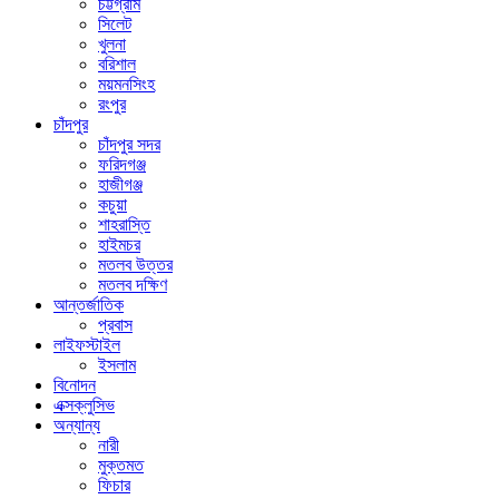
চট্টগ্রাম
সিলেট
খুলনা
বরিশাল
ময়মনসিংহ
রংপুর
চাঁদপুর
চাঁদপুর সদর
ফরিদগঞ্জ
হাজীগঞ্জ
কচুয়া
শাহরাস্তি
হাইমচর
মতলব উত্তর
মতলব দক্ষিণ
আন্তর্জাতিক
প্রবাস
লাইফস্টাইল
ইসলাম
বিনোদন
এক্সক্লুসিভ
অন্যান্য
নারী
মুক্তমত
ফিচার