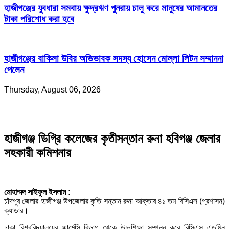
হাজীগঞ্জের যুবধারা সমবায় ক্ষুদ্রঋণ পুনরায় চালু করে মানুষের আমানতের
টাকা পরিশোধ করা হবে
হাজীগঞ্জের বাকিলা উবির অভিভাবক সদস্য হোসেন মোল্লা লিটন সম্মাননা
পেলেন
Thursday, August 06, 2026
হাজীগঞ্জ ডিগ্রি কলেজের কৃতীসন্তান রুনা হবিগঞ্জ জেলার
সহকারী কমিশনার
মোহাম্মদ সাইফুল ইসলাম :
চাঁদপুর জেলার হাজীগঞ্জ উপজেলার কৃতি সন্তান রুনা আক্তার ৪১ তম বিসিএস (প্রশাসন)
ক্যাডার।
ঢাকা বিশ্ববিদ্যালয়ের ফার্মেসি বিভাগ থেকে উচ্চশিক্ষা সম্পন্ন করে বিসিএস এডমিন